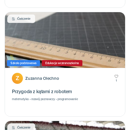
Ćwiczenie
Szkoła podstawowa
Edukacja wczesnoszkolna
Z
Zuzanna Olechno
1
Przygoda z kątami z robotem
matematyka • rozwój poznawczy • programowanie
Ćwiczenie