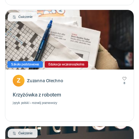
Ćwiczenie
Szkoła podstawowa
Edukacja wczesnoszkolna
Z
Zuzanna Olechno
8
Krzyżówka z robotem
język polski • rozwój poznawczy
Ćwiczenie