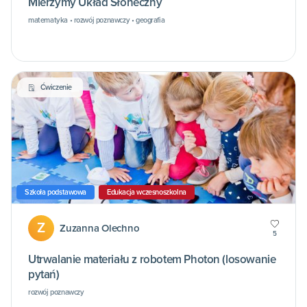
Mierzymy Układ Słoneczny
matematyka • rozwój poznawczy • geografia
Ćwiczenie
Szkoła podstawowa
Edukacja wczesnoszkolna
Z
Zuzanna Olechno
5
Utrwalanie materiału z robotem Photon (losowanie
pytań)
rozwój poznawczy