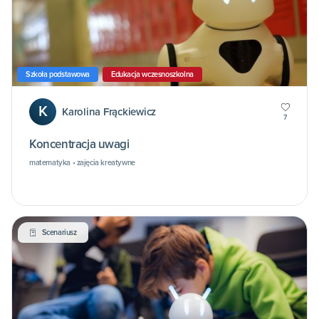
Szkoła podstawowa
Edukacja wczesnoszkolna
K
Karolina Frąckiewicz
7
Koncentracja uwagi
matematyka • zajęcia kreatywne
Scenariusz