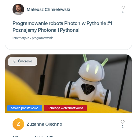
Mateusz Chmielewski
8
Programowanie robota Photon w Pythonie #1
Poznajemy Photona i Pythona!
informatyka • programowanie
Ćwiczenie
Szkoła podstawowa
Edukacja wczesnoszkolna
Z
Zuzanna Olechno
2