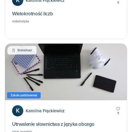
K
Karolina Frąckiewicz
9
Wielokrotność liczb
matematyka
Scenariusz
Szkoła podstawowa
K
Karolina Frąckiewicz
5
Utrwalenie słownictwa z języka obcego
język angielski