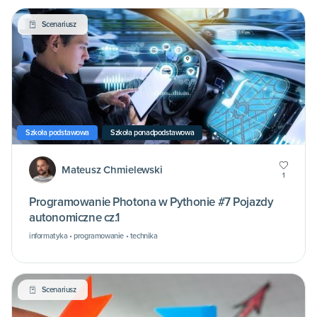
Scenariusz
Szkoła podstawowa
Szkoła ponadpodstawowa
Mateusz Chmielewski
1
Programowanie Photona w Pythonie #7 Pojazdy
autonomiczne cz.1
informatyka • programowanie • technika
Scenariusz