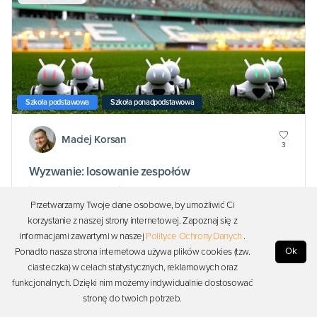
Szkoła podstawowa
Szkoła ponadpodstawowa
Maciej Korsan
3
Wyzwanie: losowanie zespołów
informatyka • programowanie
Przetwarzamy Twoje dane osobowe, by umożliwić Ci
korzystanie z naszej strony internetowej. Zapoznaj się z
informacjami zawartymi w naszej
Polityce Ochrony Danych
.
Ok
Ponadto nasza strona internetowa używa plików cookies (tzw.
Ćwiczenie
ciasteczka) w celach statystycznych, reklamowych oraz
funkcjonalnych. Dzięki nim możemy indywidualnie dostosować
stronę do twoich potrzeb.