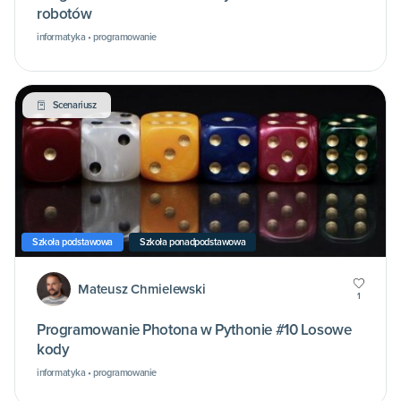
robotów
informatyka • programowanie
Scenariusz
Szkoła podstawowa
Szkoła ponadpodstawowa
Mateusz Chmielewski
1
Programowanie Photona w Pythonie #10 Losowe
kody
informatyka • programowanie