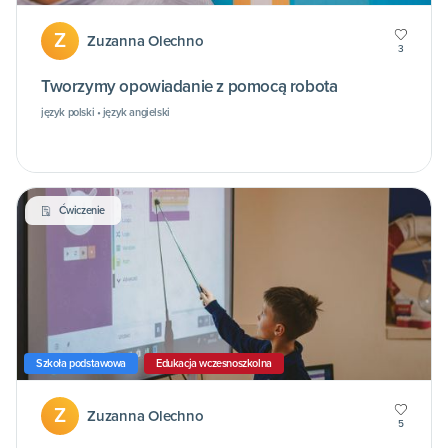
Z
Zuzanna Olechno
3
Tworzymy opowiadanie z pomocą robota
język polski • język angielski
Ćwiczenie
Szkoła podstawowa
Edukacja wczesnoszkolna
Z
Zuzanna Olechno
5