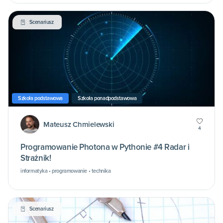
Scenariusz
Szkoła podstawowa
Szkoła ponadpodstawowa
Mateusz Chmielewski
4
Programowanie Photona w Pythonie #4 Radar i
Strażnik!
informatyka • programowanie • technika
Scenariusz