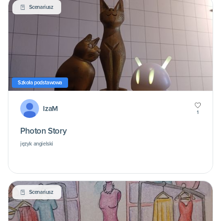
Scenariusz
Szkoła podstawowa
IzaM
1
Photon Story
język angielski
Scenariusz