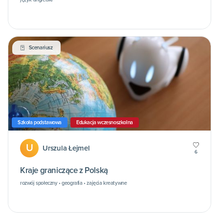
Scenariusz
Szkoła podstawowa
Edukacja wczesnoszkolna
U
Urszula Łejmel
6
Kraje graniczące z Polską
rozwój społeczny • geografia • zajęcia kreatywne