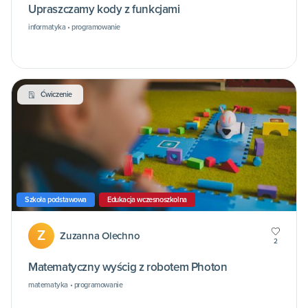
Upraszczamy kody z funkcjami
informatyka • programowanie
Ćwiczenie
Szkoła podstawowa
Edukacja wczesnoszkolna
Z
Zuzanna Olechno
2
Matematyczny wyścig z robotem Photon
matematyka • programowanie