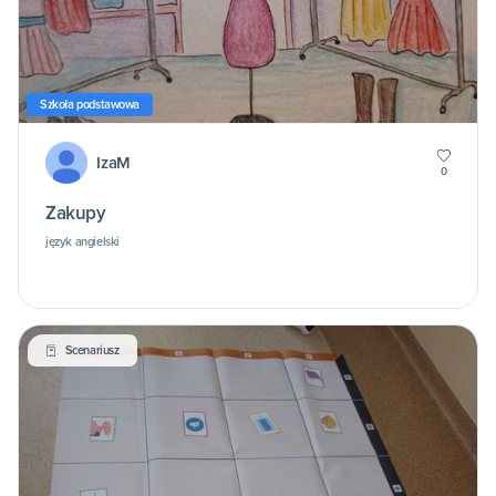
Szkoła podstawowa
IzaM
0
Zakupy
język angielski
Scenariusz