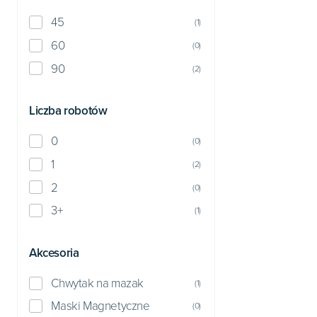
45
(
1
)
60
(
0
)
90
(
2
)
Liczba robotów
0
(
0
)
1
(
2
)
2
(
0
)
3+
(
1
)
Akcesoria
Chwytak na mazak
(
1
)
Maski Magnetyczne
(
0
)