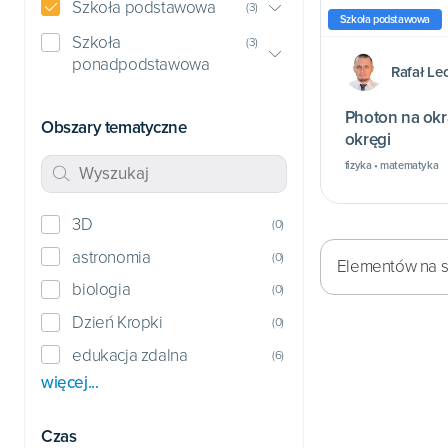
Szkoła podstawowa
(
3
)
Szkoła podstawowa
Szkoła
(
3
)
ponadpodstawowa
Rafał Le
Photon na okrą
Obszary tematyczne
okręgi
fizyka • matematyka
3D
(
0
)
astronomia
(
0
)
Elementów na st
biologia
(
0
)
Dzień Kropki
(
0
)
edukacja zdalna
(
6
)
więcej...
Czas