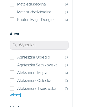
Mata edukacyjna
(
2
)
Mata suchościeralna
(
0
)
Photon Magic Dongle
(
2
)
Autor
Agnieszka Ogiegło
(
0
)
Agnieszka Setnikowska
(
0
)
Aleksandra Mojsa
(
0
)
Aleksandra Osiecka
(
0
)
Aleksandra Twarowska
(
0
)
więcej...