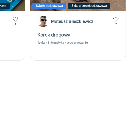
wowa
Szkoła podstawowa
Szkoła ponadpodstawowa
Mateusz Błaszkiewicz
1
7
Korek drogowy
fizyka • informatyka • programowanie