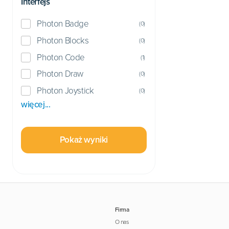
Interfejs
Photon Badge
(
0
)
Photon Blocks
(
0
)
Photon Code
(
1
)
Photon Draw
(
0
)
Photon Joystick
(
0
)
więcej...
Pokaż wyniki
Firma
O nas