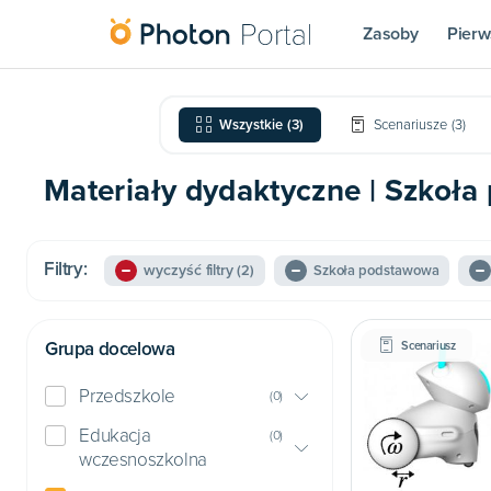
Zasoby
Pierw
Wszystkie
(
3
)
Scenariusze
(
3
)
Materiały dydaktyczne | Szkoła
Filtry:
wyczyść filtry
(2)
Szkoła podstawowa
Grupa docelowa
Scenariusz
Przedszkole
(
0
)
Edukacja
(
0
)
wczesnoszkolna