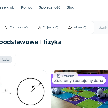
sze kroki
Pomoc
Społeczność
Blog
Ćwiczenia
(
0
)
Projekty
(
0
)
Wideo
(
0
)
 podstawowa | fizyka
fizyka
Scenariusz