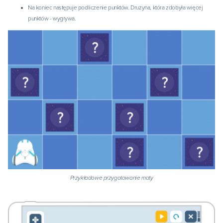
Na koniec następuje podliczenie punktów. Drużyna, która zdobyła więcej
punktów - wygrywa.
Przykładowe przygotowanie maty