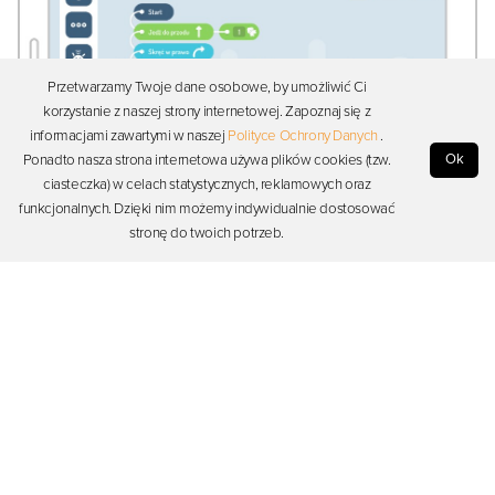
Przetwarzamy Twoje dane osobowe, by umożliwić Ci
korzystanie z naszej strony internetowej. Zapoznaj się z
informacjami zawartymi w naszej
Polityce Ochrony Danych
.
Ok
Ponadto nasza strona internetowa używa plików cookies (tzw.
ciasteczka) w celach statystycznych, reklamowych oraz
funkcjonalnych. Dzięki nim możemy indywidualnie dostosować
Przykładowy program (ruch robota do wybranego pola specjalnego)
stronę do twoich potrzeb.
Dodano:
08-01-2021
, przez:
Zuzanna Olechno
, Ostatnia aktualizacja:
05-02-2021
Dyskusja (brak komentarzy)
Zaloguj się, aby rozpocząć dyskusję
Zaloguj się