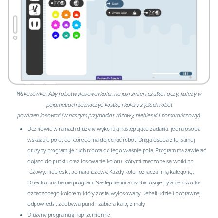
Wskazówka: Aby robot wylosował kolor, na jaki zmieni czułka i oczy, należy w
parametrach zaznaczyć kostkę i kolory z jakich robot
powinien losować (w naszym przypadku: różowy, niebieski i pomarańczowy).
Uczniowie w ramach drużyny wykonują następujące zadania: jedna osoba
wskazuje pole, do którego ma dojechać robot. Druga osoba z tej samej
drużyny programuje ruch robota do tego właśnie pola. Program ma zawierać
dojazd do punktu oraz losowanie koloru, którymi znaczone są worki np.
różowy, niebieski, pomarańczowy. Każdy kolor oznacza inną kategorię.
Dziecko uruchamia program. Następnie inna osoba losuje pytanie z worka
oznaczonego kolorem, który został wylosowany. Jeżeli udzieli poprawnej
odpowiedzi, zdobywa punkt i zabiera kartę z maty.
Drużyny programują naprzemiennie.