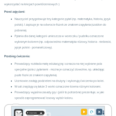
wykorzystać na lekcjach powtórzeniowych :)
Przed zajęciami:
Nauczyciel przygotowuje trzy kategorie pytań (np. matematyka, historia, język
polski). I zapisuje je na odwrocie fiszek ze znakiem zapytania (szablon do
pobrania).
Pytania dla danej kategorii umieszcza w woreczku / pudełku oznaczone
wybranym kolorem (np. odpowiednio matematyka różowy, historia - niebieski,
język polski - pomarańczowy).
Przebieg ćwiczenia:
Prowadzący rozkłada matę edukacyjną i oznacza na niej wybrane pola
specjalne (pola z pytaniami - można je oznaczyć dowolnie, np. układając
puste fiszki ze znakiem zapytania).
Uczniowie zostają podzieleni na drużyny i wykonują ćwiczenia po kolei.
W sali znajdują się także 3 worki oznaczone trzema różnymi kolorami.
Prowadzący wyjaśnia zasady gry i (jeśli to potrzebne) prezentuje, w jaki
sposób zaprogramować losowy wybór koloru.