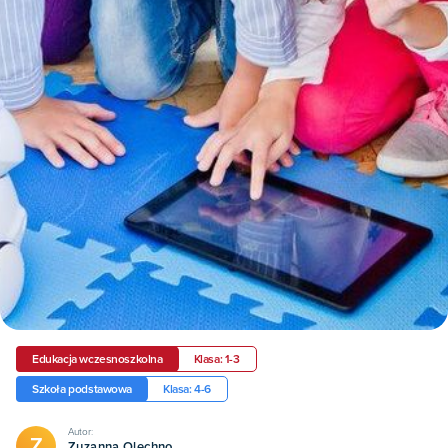
Edukacja wczesnoszkolna
Klasa: 1-3
Szkoła podstawowa
Klasa: 4-6
Autor:
Z
Zuzanna Olechno