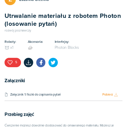
Utrwalanie materiału z robotem Photon
(losowanie pytań)
rozwój poznawczy
Roboty:
Akcesoria:
Interfejsy:
Photon Blocks
x
1
5
Załączniki
Załącznik 1: fiszki do zapisania pytań
Pobierz
Przebieg zajęć
Ćwiczenie możesz dowolnie dostosować do omawianego materiału. Możesz je