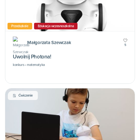
Przedszkole
Edukacja wczesnoszkolna
Małgorzata Szewczak
5
Uwolnij Photona!
konkurs • matematyka
Ćwiczenie