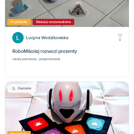
Przedszkole
Edukacja wczesnoszkolna
Lucyna Wodzikowska
0
RoboMikołaj rozwozi prezenty
rozwój poznawczy • programowanie
Ćwiczenie