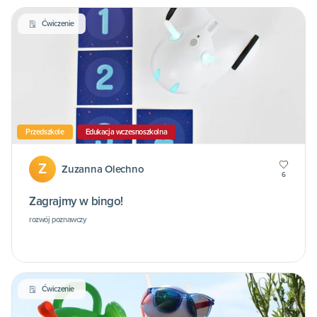
Ćwiczenie
Przedszkole
Edukacja wczesnoszkolna
Z
Zuzanna Olechno
6
Zagrajmy w bingo!
rozwój poznawczy
Ćwiczenie