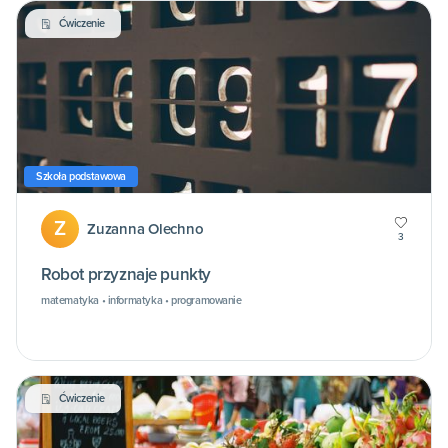
Ćwiczenie
Szkoła podstawowa
Z
Zuzanna Olechno
3
Robot przyznaje punkty
matematyka • informatyka • programowanie
Ćwiczenie