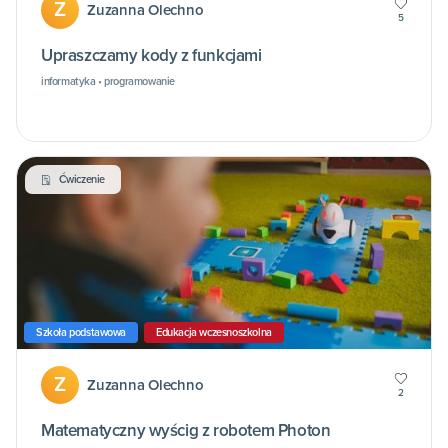
Z
Zuzanna Olechno
5
Upraszczamy kody z funkcjami
informatyka • programowanie
Ćwiczenie
Szkoła podstawowa
Edukacja wczesnoszkolna
Z
Zuzanna Olechno
2
Matematyczny wyścig z robotem Photon