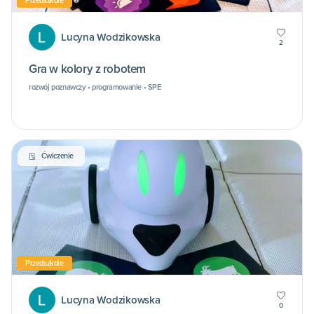
Przedszkole
Lucyna Wodzikowska
2
Gra w kolory z robotem
rozwój poznawczy • programowanie • SPE
Ćwiczenie
Przedszkole
Lucyna Wodzikowska
0