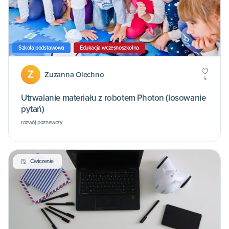
Szkoła podstawowa
Edukacja wczesnoszkolna
Z
Zuzanna Olechno
5
Utrwalanie materiału z robotem Photon (losowanie
pytań)
rozwój poznawczy
Ćwiczenie