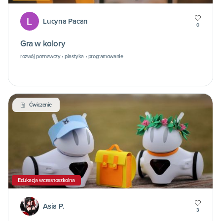
Lucyna Pacan
0
Gra w kolory
rozwój poznawczy • plastyka • programowanie
Ćwiczenie
Edukacja wczesnoszkolna
Asia P.
3