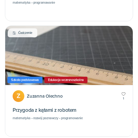
matematyka • programowanie
Ćwiczenie
Szkoła podstawowa
Edukacja wczesnoszkolna
Z
Zuzanna Olechno
1
Przygoda z kątami z robotem
matematyka • rozwój poznawczy • programowanie