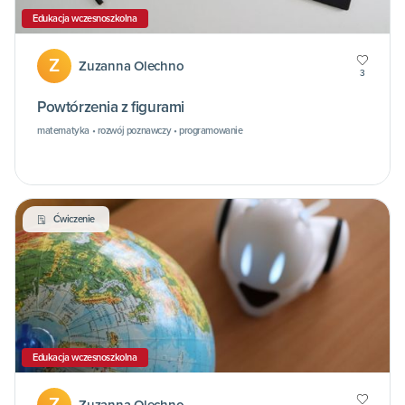
Edukacja wczesnoszkolna
Z
Zuzanna Olechno
3
Powtórzenia z figurami
matematyka • rozwój poznawczy • programowanie
Ćwiczenie
Edukacja wczesnoszkolna
Z