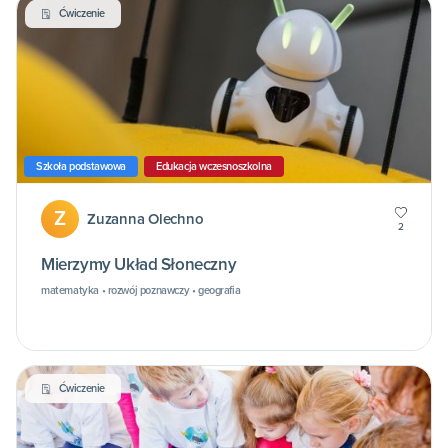
Ćwiczenie
Szkoła podstawowa
Edukacja wczesnoszkolna
Z
Zuzanna Olechno
2
Mierzymy Układ Słoneczny
matematyka • rozwój poznawczy • geografia
Ćwiczenie