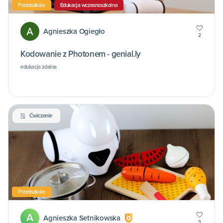
Przedszkole
Edukacja wczesnoszkolna
Agnieszka Ogiegło
2
Kodowanie z Photonem - genial.ly
edukacja zdalna
Ćwiczenie
Przedszkole
A
Agnieszka Setnikowska
3