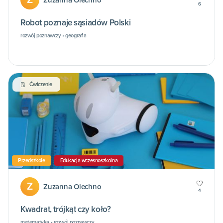
Zuzanna Olechno
6
Robot poznaje sąsiadów Polski
rozwój poznawczy • geografia
Ćwiczenie
Przedszkole
Edukacja wczesnoszkolna
Z
Zuzanna Olechno
4
Kwadrat, trójkąt czy koło?
matematyka • rozwój poznawczy