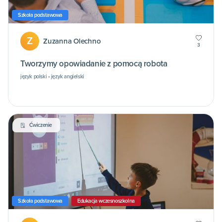
Szkoła podstawowa
Z
Zuzanna Olechno
3
Tworzymy opowiadanie z pomocą robota
język polski • język angielski
Ćwiczenie
Szkoła podstawowa
Edukacja wczesnoszkolna