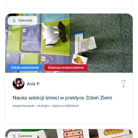
Ćwiczenie
Szkoła podstawowa
Edukacja wczesnoszkolna
Asia P.
2
Nauka selekcji śmieci w praktyce. Dzień Ziemi
programowanie • ekologia • zajęcia w bibliotece
Ćwiczenie