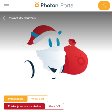
Powrót do ćwiczeń
Przedszkole
Wiek: 6 lat
Edukacja wczesnoszkolna
Klasa: 1-3