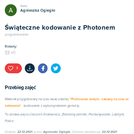
Autor:
Agnieszka Ogiegło
Świąteczne kodowanie z Photonem
programowanie
Roboty:
x
0
3
Przebieg zajęć
Materiał przygotowany na czas nauki zdalnej
"Photonowe święta -
z
abawy
na czas oc
zekiwania"
- kodowanie z wykorzystaniem genial.ly.
To zestaw pięciu ćwiczeń:
Kratownica
,
Zbieramy pierniki
,
Porównywanie
,
Labirynt
,
Policz
.
Dodano:
22-12-2021
, przez:
Agnieszka Ogiegło
, Ostatnia aktualizacja:
22-12-2021