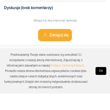
Dyskusja (brak komentarzy)
Zaloguj się, aby rozpocząć dyskusję
Zaloguj się
Firma
Przetwarzamy Twoje dane osobowe, by umożliwić Ci
korzystanie z naszej strony internetowej. Zapoznaj się z
Zasoby
informacjami zawartymi w naszej
Polityce Ochrony Danych
.
Ok
Ponadto nasza strona internetowa używa plików cookies (tzw.
ciasteczka) w celach statystycznych, reklamowych oraz
Wsparcie
funkcjonalnych. Dzięki nim możemy indywidualnie dostosować
stronę do twoich potrzeb.
Bądź blisko Photona
Copyright © 2026 Photon. Wszelkie prawa zastrzeżone.