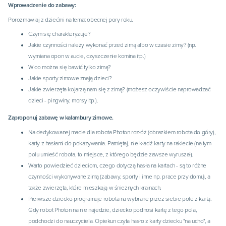
Wprowadzenie do zabawy:
Porozmawiaj z dziećmi na temat obecnej pory roku.
Czym się charakteryzuje?
Jakie czynności należy wykonać przed zimą albo w czasie zimy? (np.
wymiana opon w aucie, czyszczenie komina itp.)
W co można się bawić tylko zimą?
Jakie sporty zimowe znają dzieci?
Jakie zwierzęta kojarzą nam się z zimą? (możesz oczywiście naprowadzać
dzieci - pingwiny, morsy itp.).
Zaproponuj zabawę w kalambury zimowe.
Na dedykowanej macie dla robota Photon rozłóż (obrazkiem robota do góry),
karty z hasłami do pokazywania. Pamiętaj, nie kładź karty na rakiecie (na tym
polu umieść robota, to miejsce, z którego będzie zawsze wyruszał).
Warto powiedzieć dzieciom, czego dotyczą hasła na kartach - są to różne
czynności wykonywane zimą (zabawy, sporty i inne np. prace przy domu), a
także zwierzęta, które mieszkają w śnieżnych krainach.
Pierwsze dziecko programuje robota na wybrane przez siebie pole z kartą.
Gdy robot Photon na nie najedzie, dziecko podnosi kartę z tego pola,
podchodzi do nauczyciela. Opiekun czyta hasło z karty dziecku "na ucho", a