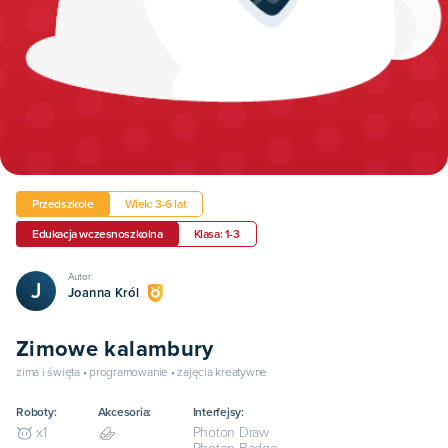
Przedszkole
Wiek: 3-6 lat
Edukacja wczesnoszkolna
Klasa: 1-3
Autor:
J
Joanna Król
Zimowe kalambury
zima i święta • programowanie • zajęcia kreatywne
Roboty:
Akcesoria:
Interfejsy:
Photon Draw
x
1