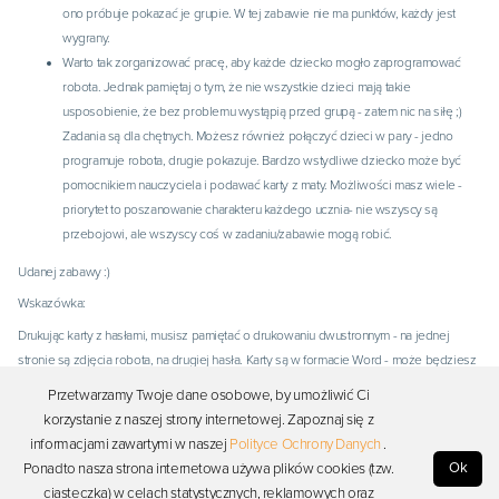
ono próbuje pokazać je grupie. W tej zabawie nie ma punktów, każdy jest
wygrany.
Warto tak zorganizować pracę, aby każde dziecko mogło zaprogramować
robota. Jednak pamiętaj o tym, że nie wszystkie dzieci mają takie
usposobienie, że bez problemu wystąpią przed grupą - zatem nic na siłę ;)
Zadania są dla chętnych. Możesz również połączyć dzieci w pary - jedno
programuje robota, drugie pokazuje. Bardzo wstydliwe dziecko może być
pomocnikiem nauczyciela i podawać karty z maty. Możliwości masz wiele -
priorytet to poszanowanie charakteru każdego ucznia- nie wszyscy są
przebojowi, ale wszyscy coś w zadaniu/zabawie mogą robić.
Udanej zabawy :)
Wskazówka:
Drukując karty z hasłami, musisz pamiętać o drukowaniu dwustronnym - na jednej
stronie są zdjęcia robota, na drugiej hasła. Karty są w formacie Word - może będziesz
mieć inne lub dodatkowe pomysły na hasła :)
Przetwarzamy Twoje dane osobowe, by umożliwić Ci
korzystanie z naszej strony internetowej. Zapoznaj się z
Dodano:
09-12-2020
, przez:
Joanna Król
, Ostatnia aktualizacja:
12-11-2024
informacjami zawartymi w naszej
Polityce Ochrony Danych
.
Dyskusja (brak komentarzy)
Ok
Ponadto nasza strona internetowa używa plików cookies (tzw.
ciasteczka) w celach statystycznych, reklamowych oraz