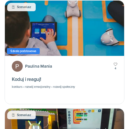
Scenariusz
Szkoła podstawowa
Paulina Mania
4
Koduj i reaguj!
konkurs • rozwój emocjonalny • rozwój społeczny
Scenariusz