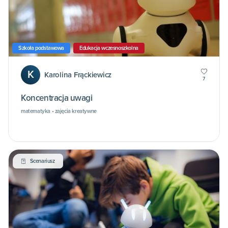
Szkoła podstawowa
Edukacja wczesnoszkolna
K
Karolina Frąckiewicz
7
Koncentracja uwagi
matematyka • zajęcia kreatywne
Scenariusz