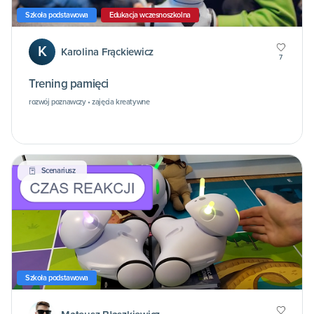
Szkoła podstawowa
Edukacja wczesnoszkolna
K
Karolina Frąckiewicz
7
Trening pamięci
rozwój poznawczy • zajęcia kreatywne
Scenariusz
Szkoła podstawowa