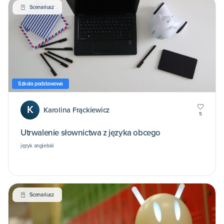
Scenariusz
Szkoła podstawowa
K
Karolina Frąckiewicz
5
Utrwalenie słownictwa z języka obcego
język angielski
Scenariusz