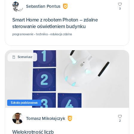
Sebastian Pontus
3
Smart Home z robotem Photon – zdalne
sterowanie oświetleniem budynku
programowanie • technika • edukacja zdalna
Scenariusz
Szkoła podstawowa
Tomasz Mikołajczyk
2
Wielokrotność liczb