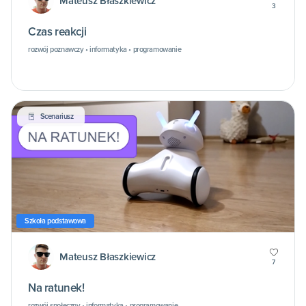
Mateusz Błaszkiewicz
3
Czas reakcji
rozwój poznawczy • informatyka • programowanie
Scenariusz
Szkoła podstawowa
Mateusz Błaszkiewicz
7
Na ratunek!
rozwój społeczny • informatyka • programowanie