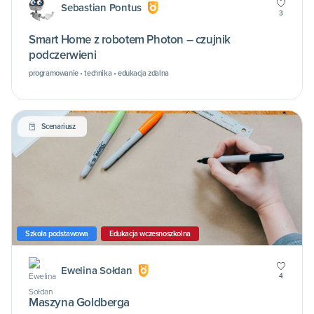
Sebastian Pontus
3
Smart Home z robotem Photon – czujnik
podczerwieni
programowanie • technika • edukacja zdalna
Scenariusz
Szkoła podstawowa
Edukacja wczesnoszkolna
Ewelina Sołdan
4
Maszyna Goldberga