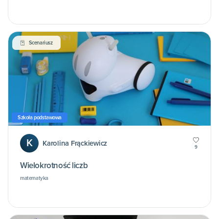
Scenariusz
Szkoła podstawowa
K
Karolina Frąckiewicz
9
Wielokrotność liczb
matematyka