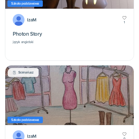
Szkoła podstawowa
IzaM
1
Photon Story
język angielski
Scenariusz
Szkoła podstawowa
IzaM
0