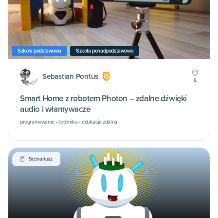
Szkoła podstawowa
Szkoła ponadpodstawowa
Sebastian Pontus
6
Smart Home z robotem Photon – zdalne dźwięki
audio i włamywacze
programowanie • technika • edukacja zdalna
Scenariusz