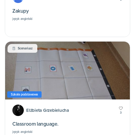
Zakupy
język angielski
Scenariusz
Szkoła podstawowa
Elżbieta Grzebielucha
3
Classroom language.
język angielski