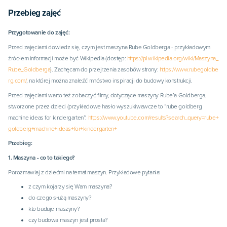
Przebieg zajęć
Przygotowanie do zajęć:
Przed zajęciami
dowiedz się, czym jest maszyna Rube Goldberga - przykładowym
źródłem informacji może być Wikipedia (dostęp:
https://pl.wikipedia.org/wiki/Maszyna_
Rube_Goldberga
). Zachęcam do przejrzenia zasobów strony:
https://www.rubegoldbe
rg.com/
, na której można znaleźć mnóstwo inspiracji do budowy konstrukcji.
Przed zajęciami warto też zobaczyć filmy, dotyczące maszyny Rube’a Goldberga,
stworzone przez dzieci (przykładowe hasło wyszukiwawcze to “rube goldberg
machine ideas for kindergarten”:
https://www.youtube.com/results?search_query=rube+
goldberg+machine+ideas+for+kindergarten+
Przebieg:
1. Maszyna - co to takiego?
Porozmawiaj z dziećmi na temat maszyn. Przykładowe pytania:
z czym kojarzy się Wam maszyna?
do czego służą maszyny?
kto buduje maszyny?
czy budowa maszyn jest prosta?