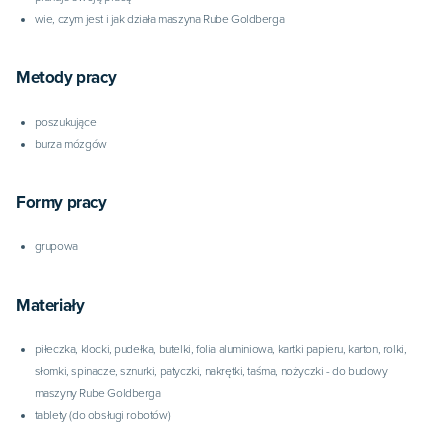
wie, czym jest i jak działa maszyna Rube Goldberga
Metody pracy
poszukujące
burza mózgów
Formy pracy
grupowa
Materiały
piłeczka, klocki, pudełka, butelki, folia aluminiowa, kartki papieru, karton, rolki,
słomki, spinacze, sznurki, patyczki, nakrętki, taśma, nożyczki - do budowy
maszyny Rube Goldberga
tablety (do obsługi robotów)