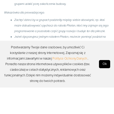
grupami ustalić porę zakończenia budowy.
Wskazówka dla prowadzącego.
Zachęć dzieci by w grupach podzieliły między siebie obowiązki, np. ktoś
może dobudowywać spychacz do robota Photon, ktoś inny zajmuje się jego
programowanie a pozostała część grupy rozwija i buduje tor dla piłeczki.
Jeżeli dysponujesz jednym robotem Photon, możecie pominąć podział na
grupy i wspólnie wybudować maszynę z dostępnych materiałów.
Przetwarzamy Twoje dane osobowe, by umożliwić Ci
Dobrze, jest jeżeli każda z grup ma swojego robota, dzięki czemu mogą na
korzystanie z naszej strony internetowej. Zapoznaj się z
bieżąco przeprowadzać testy.
informacjami zawartymi w naszej
Polityce Ochrony Danych
.
5. Prezentacja pomysłów
Ok
Ponadto nasza strona internetowa używa plików cookies (tzw.
Zaproś grupy, by zaprezentowały efekty swojej pracy.
ciasteczka) w celach statystycznych, reklamowych oraz
funkcjonalnych. Dzięki nim możemy indywidualnie dostosować
Daj czas, by każda z grup miała możliwość przetestowania swojej maszyny i robota
stronę do twoich potrzeb.
Photon, którego zadaniem jest popchnięcie piłeczki. W tym celu wykorzystajcie
aplikację Photon Edu (interfejs Photon Badge, Photon Blocks lub Joystick - wybór
dostosuj do grupy z jaką pracujesz).
Porozmawiajcie o pracy nad budową maszyny Rube Goldberga:
co było łatwe przy budowie?
co utrudniało pracę nad budową maszyny?