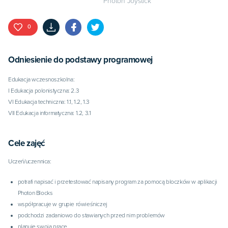
Photon Joystick
0
Odniesienie do podstawy programowej
Edukacja wczesnoszkolna:

I Edukacja polonistyczna: 2.3

VI Edukacja techniczna: 1.1, 1.2, 1.3

Cele zajęć
Uczeń/uczennica:
potrafi napisać i przetestować napisany program za pomocą bloczków w aplikacji
Photon Blocks
współpracuje w grupie rówieśniczej
podchodzi zadaniowo do stawianych przed nim problemów
planuje swoją pracę