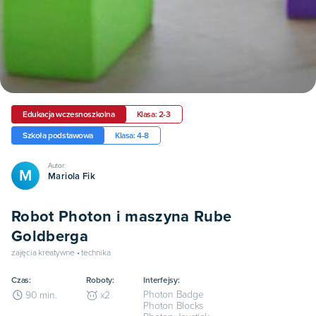
Edukacja wczesnoszkolna
Klasa: 2-3
Szkoła podstawowa
Klasa: 4-8
Autor:
M
Mariola Fik
Robot Photon i maszyna Rube
Goldberga
zajęcia kreatywne • technika
Czas:
Roboty:
Interfejsy:
Photon Badge
90
min.
x
2
Photon Blocks