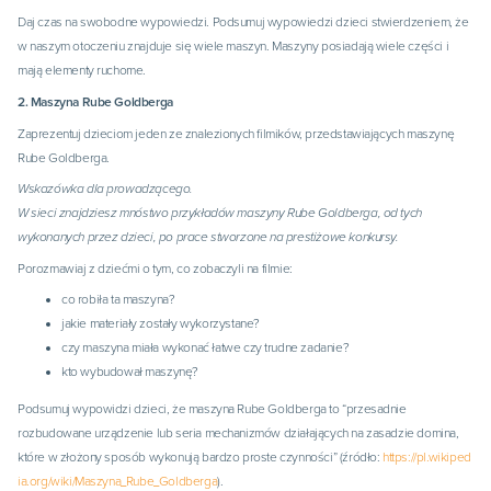
Daj czas na swobodne wypowiedzi. Podsumuj wypowiedzi dzieci stwierdzeniem, że
w naszym otoczeniu znajduje się wiele maszyn. Maszyny posiadają wiele części i
mają elementy ruchome.
2. Maszyna Rube Goldberga
Zaprezentuj dzieciom jeden ze znalezionych filmików, przedstawiających maszynę
Rube Goldberga.
Wskazówka dla prowadzącego.
W sieci znajdziesz mnóstwo przykładów maszyny Rube Goldberga, od tych
wykonanych przez dzieci, po prace stworzone na prestiżowe konkursy.
Porozmawiaj z dziećmi o tym, co zobaczyli na filmie:
co robiła ta maszyna?
jakie materiały zostały wykorzystane?
czy maszyna miała wykonać łatwe czy trudne zadanie?
kto wybudował maszynę?
Podsumuj wypowidzi dzieci, że maszyna Rube Goldberga to “przesadnie
rozbudowane urządzenie lub seria mechanizmów działających na zasadzie domina,
które w złożony sposób wykonują bardzo proste czynności” (źródło:
https://pl.wikiped
ia.org/wiki/Maszyna_Rube_Goldberga
).