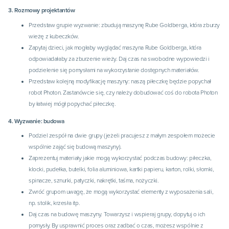
3. Rozmowy projektantów
Przedstaw grupie wyzwanie: zbudują maszynę Rube Goldberga, która zburzy
wieżę z kubeczków.
Zapytaj dzieci, jak mogłaby wyglądać maszyna Rube Goldberga, która
odpowiadałaby za zburzenie wieży. Daj czas na swobodne wypowiedzi i
podzielenie się pomysłami na wykorzystanie dostępnych materiałów.
Przedstaw kolejną modyfikację maszyny: naszą piłeczkę będzie popychał
robot Photon. Zastanówcie się, czy należy dobudować coś do robota Photon
by łatwiej mógł popychać piłeczkę.
4. Wyzwanie: budowa
Podziel zespół na dwie grupy (jeżeli pracujesz z małym zespołem możecie
wspólnie zająć się budową maszyny).
Zaprezentuj materiały jakie mogą wykorzystać podczas budowy: piłeczka,
klocki, pudełka, butelki, folia aluminiowa, kartki papieru, karton, rolki, słomki,
spinacze, sznurki, patyczki, nakrętki, taśma, nożyczki.
Zwróć grupom uwagę, że mogą wykorzystać elementy z wyposażenia sali,
np. stolik, krzesła itp.
Daj czas na budowę maszyny. Towarzysz i wspieraj grupy, dopytuj o ich
pomysły. By usprawnić proces oraz zadbać o czas, możesz wspólnie z