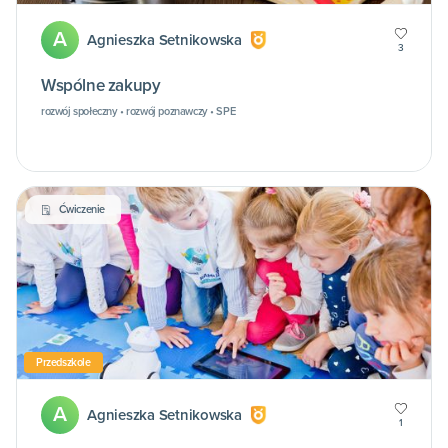
A
Agnieszka Setnikowska
3
Wspólne zakupy
rozwój społeczny • rozwój poznawczy • SPE
Ćwiczenie
Przedszkole
A
Agnieszka Setnikowska
1