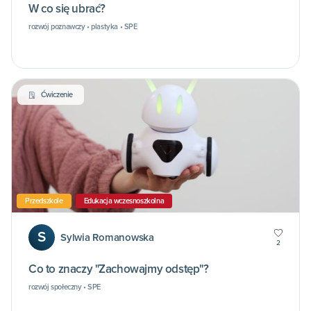
W co się ubrać?
rozwój poznawczy • plastyka • SPE
Ćwiczenie
Przedszkole
Edukacja wczesnoszkolna
S
Sylwia Romanowska
2
Co to znaczy "Zachowajmy odstęp"?
rozwój społeczny • SPE