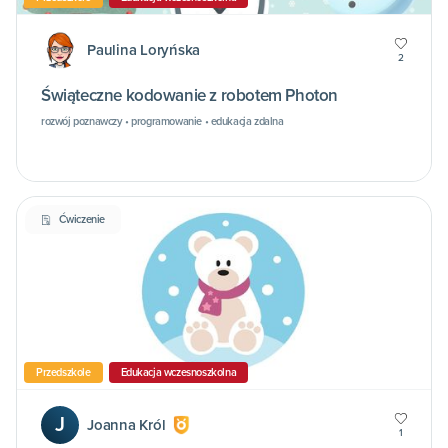
Paulina Loryńska
2
Świąteczne kodowanie z robotem Photon
rozwój poznawczy • programowanie • edukacja zdalna
Ćwiczenie
Przedszkole
Edukacja wczesnoszkolna
J
Joanna Król
1