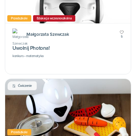
Przedszkole
Edukacja wczesnoszkolna
Małgorzata Szewczak
5
Uwolnij Photona!
konkurs • matematyka
Ćwiczenie
Przedszkole