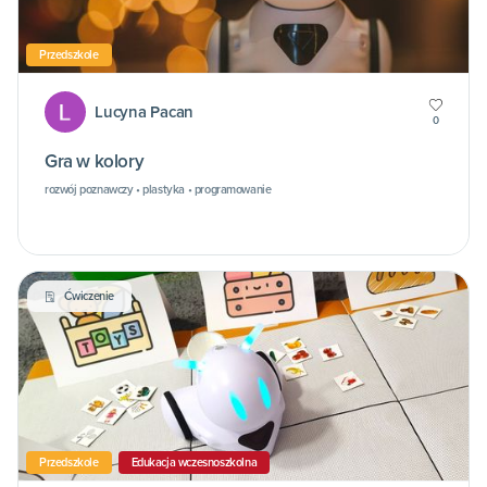
Przedszkole
Lucyna Pacan
0
Gra w kolory
rozwój poznawczy • plastyka • programowanie
Ćwiczenie
Przedszkole
Edukacja wczesnoszkolna