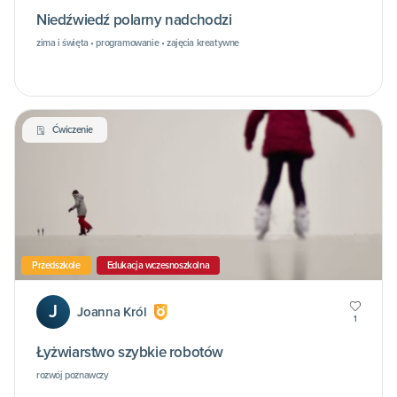
Niedźwiedź polarny nadchodzi
zima i święta • programowanie • zajęcia kreatywne
Ćwiczenie
Przedszkole
Edukacja wczesnoszkolna
J
Joanna Król
1
Łyżwiarstwo szybkie robotów
rozwój poznawczy