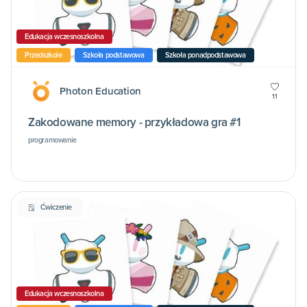
Edukacja wczesnoszkolna
Przedszkole
Szkoła podstawowa
Szkoła ponadpodstawowa
Photon Education
11
Zakodowane memory - przykładowa gra #1
programowanie
Ćwiczenie
Edukacja wczesnoszkolna