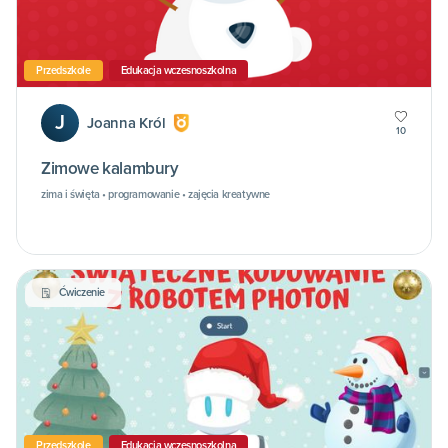
Przedszkole
Edukacja wczesnoszkolna
J
Joanna Król
10
Zimowe kalambury
zima i święta • programowanie • zajęcia kreatywne
Ćwiczenie
Przedszkole
Edukacja wczesnoszkolna