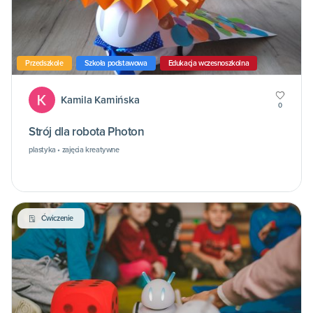
Przedszkole
Szkoła podstawowa
Edukacja wczesnoszkolna
Kamila Kamińska
0
Strój dla robota Photon
plastyka • zajęcia kreatywne
Ćwiczenie