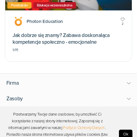
Przedszkole
Edukacja wczesnoszkolna
Photon Education
2
Jak dobrze się znamy? Zabawa doskonaląca
kompetencje społeczno - emocjonalne
SPE
Firma
Zasoby
Wsparcie
Przetwarzamy Twoje dane osobowe, by umożliwić Ci
korzystanie z naszej strony internetowej. Zapoznaj się z
informacjami zawartymi w naszej
Polityce Ochrony Danych
.
Bądź blisko Photona
Ok
Ponadto nasza strona internetowa używa plików cookies (tzw.