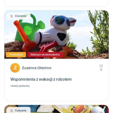
Ćwiczenie
Przedszkole
Edukacja wczesnoszkolna
Z
Zuzanna Olechno
0
Wspomnienia z wakacji z robotem
rozwój społeczny
Ćwiczenie