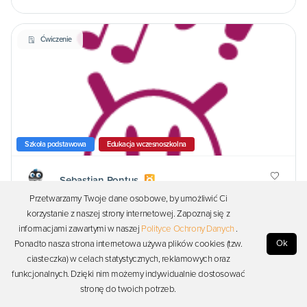
Ćwiczenie
Szkoła podstawowa
Edukacja wczesnoszkolna
Sebastian Pontus
0
Przetwarzamy Twoje dane osobowe, by umożliwić Ci
Wyzwanie: alarm natężenia dźwięku
korzystanie z naszej strony internetowej. Zapoznaj się z
informacjami zawartymi w naszej
Polityce Ochrony Danych
.
programowanie
Ok
Ponadto nasza strona internetowa używa plików cookies (tzw.
ciasteczka) w celach statystycznych, reklamowych oraz
funkcjonalnych. Dzięki nim możemy indywidualnie dostosować
stronę do twoich potrzeb.
Ćwiczenie