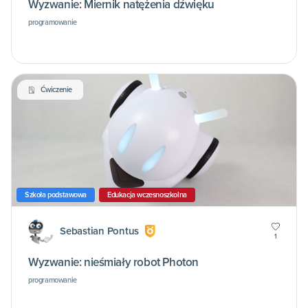
Wyzwanie: Miernik natężenia dźwięku
programowanie
Ćwiczenie
Szkoła podstawowa
Edukacja wczesnoszkolna
Sebastian Pontus
1
Wyzwanie: nieśmiały robot Photon
programowanie