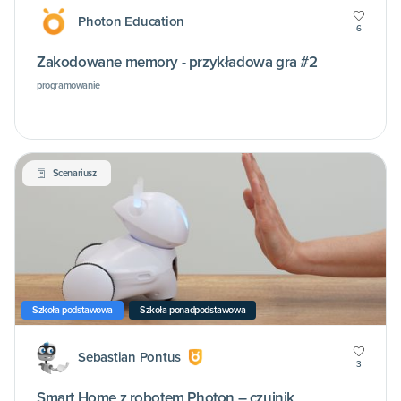
Photon Education
6
Zakodowane memory - przykładowa gra #2
programowanie
Scenariusz
Szkoła podstawowa
Szkoła ponadpodstawowa
Sebastian Pontus
3
Smart Home z robotem Photon – czujnik