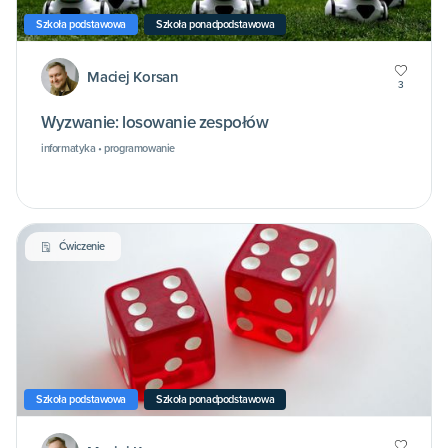
Szkoła podstawowa
Szkoła ponadpodstawowa
Maciej Korsan
3
Wyzwanie: losowanie zespołów
informatyka • programowanie
Ćwiczenie
Szkoła podstawowa
Szkoła ponadpodstawowa