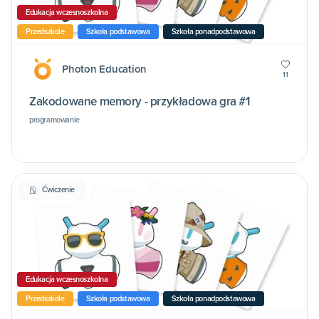
Edukacja wczesnoszkolna
Przedszkole
Szkoła podstawowa
Szkoła ponadpodstawowa
Photon Education
11
Zakodowane memory - przykładowa gra #1
programowanie
Ćwiczenie
Edukacja wczesnoszkolna
Przedszkole
Szkoła podstawowa
Szkoła ponadpodstawowa