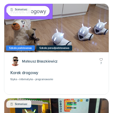
Scenariusz
Szkoła podstawowa
Szkoła ponadpodstawowa
Mateusz Błaszkiewicz
7
Korek drogowy
fizyka • informatyka • programowanie
Scenariusz