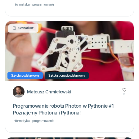
informatyka • programowanie
Scenariusz
Szkoła podstawowa
Szkoła ponadpodstawowa
Mateusz Chmielewski
8
Programowanie robota Photon w Pythonie #1
Poznajemy Photona i Pythona!
informatyka • programowanie