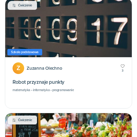
Ćwiczenie
Szkoła podstawowa
Z
Zuzanna Olechno
3
Robot przyznaje punkty
matematyka • informatyka • programowanie
Ćwiczenie