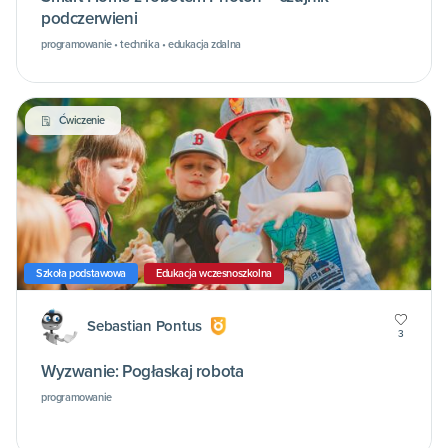
podczerwieni
programowanie • technika • edukacja zdalna
Ćwiczenie
Szkoła podstawowa
Edukacja wczesnoszkolna
Sebastian Pontus
3
Wyzwanie: Pogłaskaj robota
programowanie