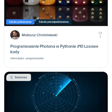
Szkoła podstawowa
Szkoła ponadpodstawowa
Mateusz Chmielewski
1
Programowanie Photona w Pythonie #10 Losowe
kody
informatyka • programowanie
Scenariusz