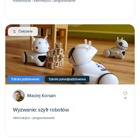
matematyka • informatyka • programowanie
Ćwiczenie
Szkoła podstawowa
Szkoła ponadpodstawowa
Maciej Korsan
0
Wyzwanie: szyfr robotów
informatyka • programowanie