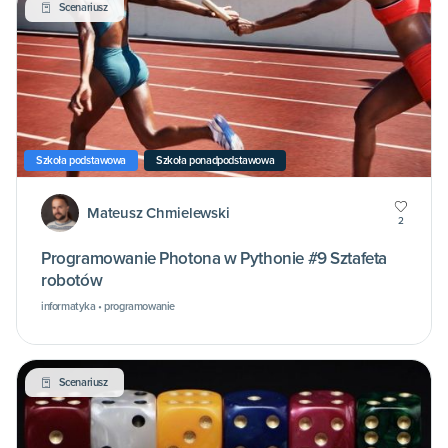
Scenariusz
Szkoła podstawowa
Szkoła ponadpodstawowa
Mateusz Chmielewski
2
Programowanie Photona w Pythonie #9 Sztafeta
robotów
informatyka • programowanie
Scenariusz