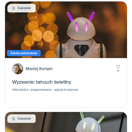
Ćwiczenie
Szkoła podstawowa
Maciej Korsan
0
Wyzwanie: łańcuch świetlny
informatyka • programowanie • zajęcia kreatywne
Ćwiczenie