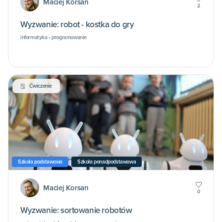
Maciej Korsan
2
Wyzwanie: robot - kostka do gry
informatyka • programowanie
Ćwiczenie
Szkoła podstawowa
Szkoła ponadpodstawowa
Maciej Korsan
0
Wyzwanie: sortowanie robotów