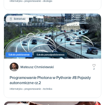
informatyka • programowanie • ekologia
Scenariusz
Szkoła podstawowa
Szkoła ponadpodstawowa
Mateusz Chmielewski
2
Programowanie Photona w Pythonie #8 Pojazdy
autonomiczne cz.2
informatyka • programowanie • technika