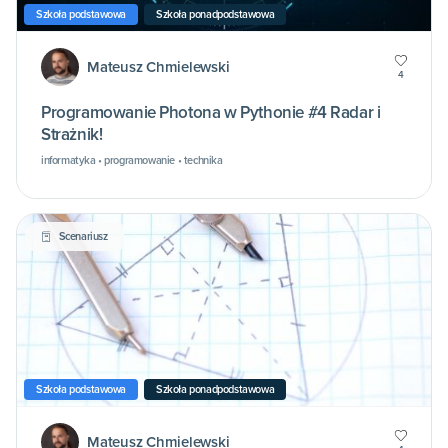
Szkoła podstawowa
Szkoła ponadpodstawowa
Mateusz Chmielewski
4
Programowanie Photona w Pythonie #4 Radar i
Strażnik!
informatyka • programowanie • technika
Scenariusz
Szkoła podstawowa
Szkoła ponadpodstawowa
Mateusz Chmielewski