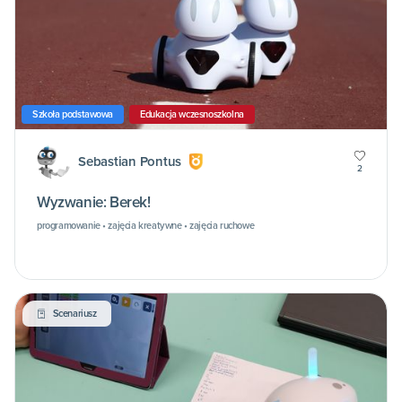
Szkoła podstawowa
Edukacja wczesnoszkolna
Sebastian Pontus
2
Wyzwanie: Berek!
programowanie • zajęcia kreatywne • zajęcia ruchowe
Scenariusz