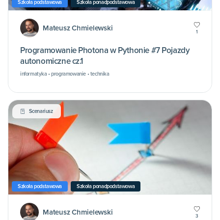
Szkoła podstawowa
Szkoła ponadpodstawowa
Mateusz Chmielewski
1
Programowanie Photona w Pythonie #7 Pojazdy
autonomiczne cz.1
informatyka • programowanie • technika
Scenariusz
Szkoła podstawowa
Szkoła ponadpodstawowa
Mateusz Chmielewski
3