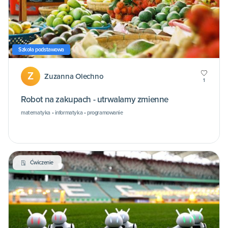
Szkoła podstawowa
Z
Zuzanna Olechno
1
Robot na zakupach - utrwalamy zmienne
matematyka • informatyka • programowanie
Ćwiczenie