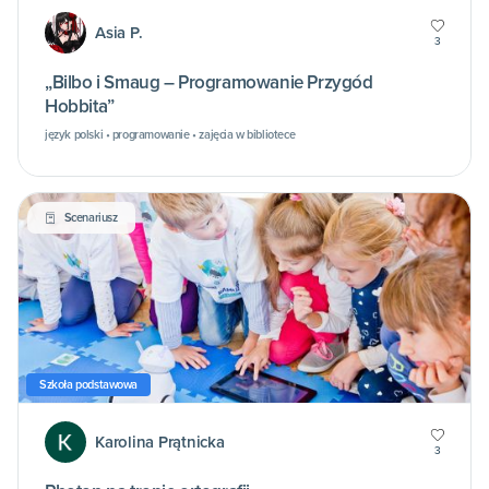
Asia P.
3
„Bilbo i Smaug – Programowanie Przygód
Hobbita”
język polski • programowanie • zajęcia w bibliotece
Scenariusz
Szkoła podstawowa
Karolina Prątnicka
3