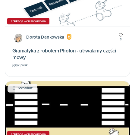
Edukacja wczesnoszkolna
Dorota Dankowska
3
Gramatyka z robotem Photon - utrwalamy części
mowy
język polski
Scenariusz
Edukacja wczesnoszkolna