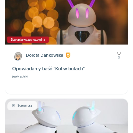
Edukacja wczesnoszkolna
Dorota Dankowska
3
Opowiadamy baśń "Kot w butach"
język polski
Scenariusz