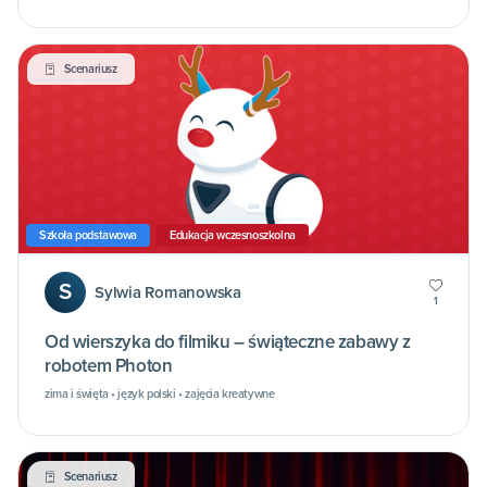
Scenariusz
Szkoła podstawowa
Edukacja wczesnoszkolna
S
Sylwia Romanowska
1
Od wierszyka do filmiku – świąteczne zabawy z
robotem Photon
zima i święta • język polski • zajęcia kreatywne
Scenariusz