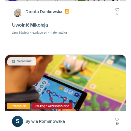
Dorota Dankowska
6
Uwolnić Mikołaja
zima i święta • język polski • matematyka
Scenariusz
Przedszkole
Edukacja wczesnoszkolna
S
Sylwia Romanowska
10