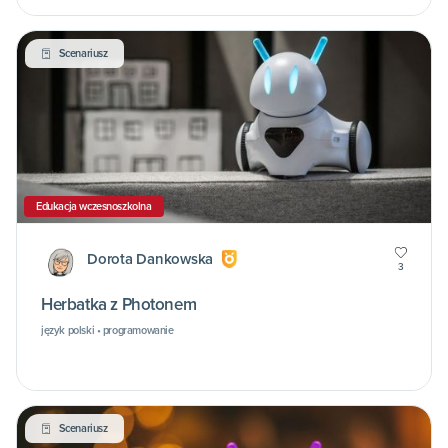
Scenariusz
Edukacja wczesnoszkolna
Dorota Dankowska
3
Herbatka z Photonem
język polski • programowanie
Scenariusz