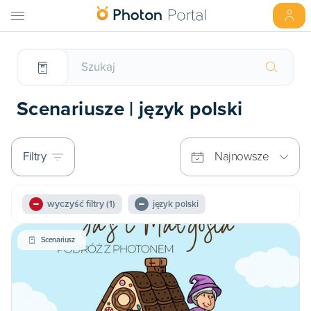
Scenariusze | język polski
Filtry
Najnowsze
wyczyść filtry
(1)
język polski
Scenariusz