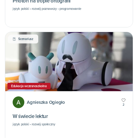
Photon na tropie ortografii
język polski • rozwój poznawczy • programowanie
Scenariusz
Edukacja wczesnoszkolna
Agnieszka Ogiegło
2
W świecie lektur
język polski • rozwój społeczny