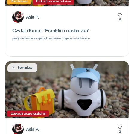
Przedszkole
Edukacja wczesnoszkolna
Asia P.
6
Czytaj i Koduj. "Franklin i ciasteczka"
programowanie • zajęcia kreatywne • zajęcia w bibliotece
Scenariusz
Edukacja wczesnoszkolna
Asia P.
2