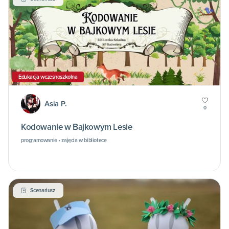
Edukacja wczesnoszkolna
Asia P.
0
Kodowanie w Bajkowym Lesie
programowanie • zajęcia w bibliotece
Scenariusz