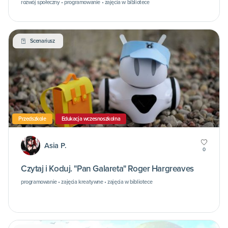
rozwój społeczny • programowanie • zajęcia w bibliotece
Scenariusz
Przedszkole
Edukacja wczesnoszkolna
Asia P.
0
Czytaj i Koduj. "Pan Galareta" Roger Hargreaves
programowanie • zajęcia kreatywne • zajęcia w bibliotece