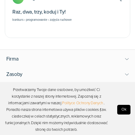
4
Raz, dwa, trzy, koduj i Ty!
konkurs • programowanie • zajęcia ruchowe
Firma
Zasoby
Wsparcie
Przetwarzamy Twoje dane osobowe, by umożliwić Ci
korzystanie z naszej strony internetowej. Zapoznaj się z
informacjami zawartymi w naszej
Polityce Ochrony Danych
.
Bądź blisko Photona
Ok
Ponadto nasza strona internetowa używa plików cookies (tzw.
ciasteczka) w celach statystycznych, reklamowych oraz
funkcjonalnych. Dzięki nim możemy indywidualnie dostosować
Copyright © 2026 Photon. Wszelkie prawa zastrzeżone.
stronę do twoich potrzeb.