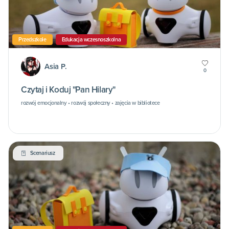
Przedszkole
Edukacja wczesnoszkolna
Asia P.
0
Czytaj i Koduj "Pan Hilary"
rozwój emocjonalny • rozwój społeczny • zajęcia w bibliotece
Scenariusz