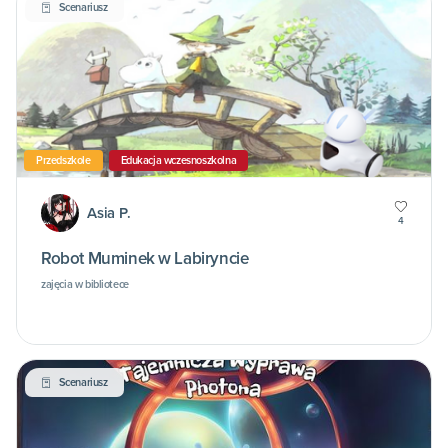
Scenariusz
Przedszkole
Edukacja wczesnoszkolna
Asia P.
4
Robot Muminek w Labiryncie
zajęcia w bibliotece
Scenariusz