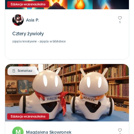
Edukacja wczesnoszkolna
Asia P.
1
Cztery żywioły
zajęcia kreatywne • zajęcia w bibliotece
Scenariusz
Edukacja wczesnoszkolna
M
Magdalena Skowronek