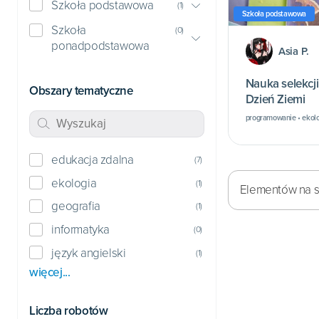
Szkoła podstawowa
(
1
)
Szkoła podstawowa
Szkoła
(
0
)
ponadpodstawowa
Asia P.
Nauka selekcji
Obszary tematyczne
Dzień Ziemi
programowanie • ekolog
edukacja zdalna
(
7
)
ekologia
(
1
)
Elementów na st
geografia
(
1
)
informatyka
(
0
)
język angielski
(
1
)
więcej...
Liczba robotów