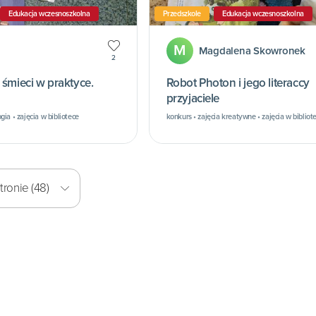
Edukacja wczesnoszkolna
Przedszkole
Edukacja wczesnoszkolna
M
Magdalena Skowronek
2
 śmieci w praktyce.
Robot Photon i jego literaccy
przyjaciele
ia • zajęcia w bibliotece
konkurs • zajęcia kreatywne • zajęcia w bibliot
ronie (48)