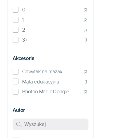
0
(
0
)
1
(
2
)
2
(
0
)
3+
(
1
)
Akcesoria
Chwytak na mazak
(
0
)
Mata edukacyjna
(
1
)
Photon Magic Dongle
(
0
)
Autor