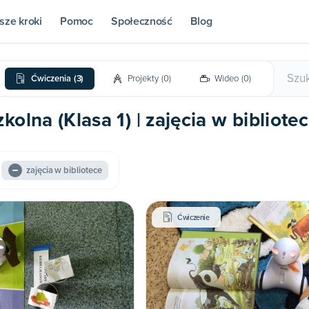
sze kroki
Pomoc
Społeczność
Blog
Ćwiczenia
(
3
)
Projekty
(
0
)
Wideo
(
0
)
olna (Klasa 1) | zajęcia w bibliote
zajęcia w bibliotece
Ćwiczenie