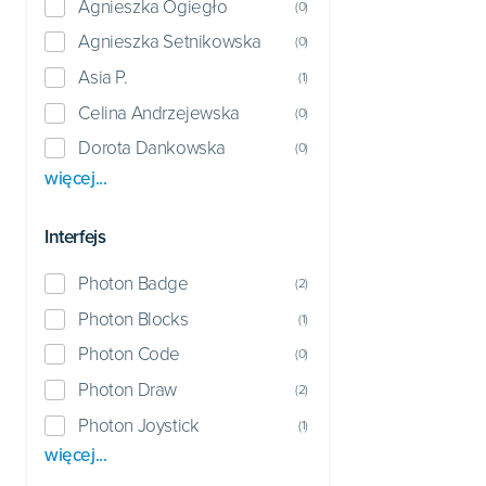
Agnieszka Ogiegło
(
0
)
Agnieszka Setnikowska
(
0
)
Asia P.
(
1
)
Celina Andrzejewska
(
0
)
Dorota Dankowska
(
0
)
więcej...
Interfejs
Photon Badge
(
2
)
Photon Blocks
(
1
)
Photon Code
(
0
)
Photon Draw
(
2
)
Photon Joystick
(
1
)
więcej...