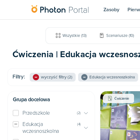
Zasoby
Pierw
Wszystkie
(
13
)
Scenariusze
(
10
)
Ćwiczenia | Edukacja wczesnoszk
Filtry:
wyczyść filtry
(2)
Edukacja wczesnoszkolna
Grupa docelowa
Ćwiczenie
Przedszkole
(
2
)
Edukacja
(
4
)
wczesnoszkolna