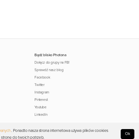
Bądź blisko Photona
Dołącz do grupy na FB!
Sprawdź nasz blog
Facebook
Twitter
Instagram
Pinterest
Youtube
LinkedIn
Danych
. Ponadto nasza strona internetowa używa plików cookies
Ok
 stronę do twoich potrzeb.