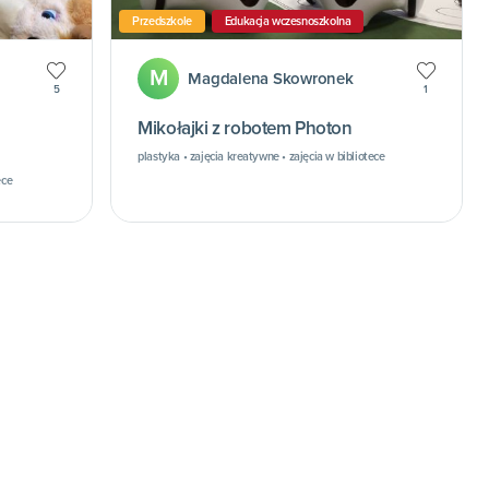
Przedszkole
Edukacja wczesnoszkolna
M
Magdalena Skowronek
5
1
Mikołajki z robotem Photon
plastyka • zajęcia kreatywne • zajęcia w bibliotece
ece