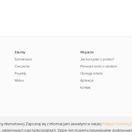
Zasoby
Wsparcie
Scenariusze
Jak korzystać z portalu?
Ćwiczenia
Pierwsze kroki z robotem
Projekty
Obsługa robota
Wideo
Aplikacje
Kontakt
y internetowej. Zapoznaj się z informacjami zawartymi w naszej
Polityce Ochrony 
Copyright © 2026 Photon. Wszelkie prawa zastrzeżone.
ych, reklamowych oraz funkcjonalnych. Dzięki nim możemy indywidualnie dostosować