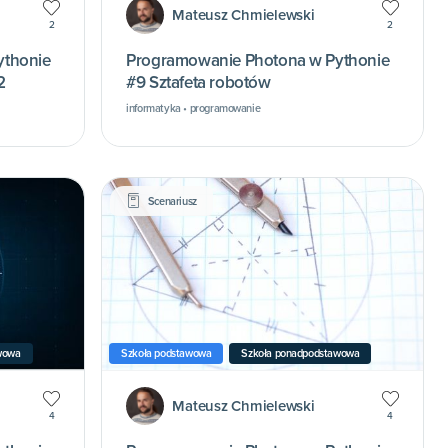
Mateusz Chmielewski
2
2
ythonie
Programowanie Photona w Pythonie
2
#9 Sztafeta robotów
informatyka • programowanie
Scenariusz
wowa
Szkoła podstawowa
Szkoła ponadpodstawowa
Mateusz Chmielewski
4
4