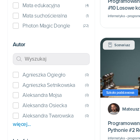
Programowani
Mata edukacyjna
(
4
)
#10 Losowe k
Mata suchościeralna
(
1
)
informatyka • progra
Photon Magic Dongle
(
22
)
Autor
Scenariusz
Agnieszka Ogiegło
(
0
)
Agnieszka Setnikowska
(
0
)
Szkoła podstawowa
Aleksandra Mojsa
(
0
)
Aleksandra Osiecka
(
0
)
Mateusz
Aleksandra Twarowska
(
0
)
Programowani
więcej...
Pythonie #2 R
informatyka • progra