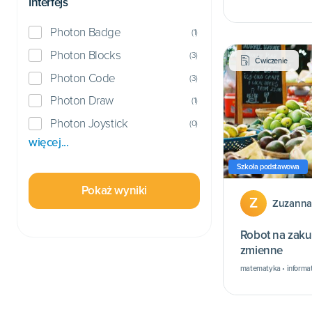
Interfejs
Photon Badge
(
1
)
Photon Blocks
(
3
)
Ćwiczenie
Photon Code
(
3
)
Photon Draw
(
1
)
Photon Joystick
(
0
)
więcej...
Szkoła podstawowa
Pokaż wyniki
Z
Zuzanna
Robot na zaku
zmienne
matematyka • informa