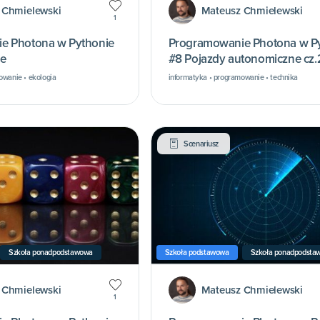
 Chmielewski
Mateusz Chmielewski
1
e Photona w Pythonie
Programowanie Photona w P
e
#8 Pojazdy autonomiczne cz.
owanie • ekologia
informatyka • programowanie • technika
Scenariusz
Szkoła ponadpodstawowa
Szkoła podstawowa
Szkoła ponadpodsta
 Chmielewski
Mateusz Chmielewski
1