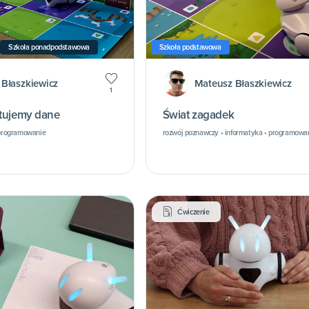
Szkoła ponadpodstawowa
Szkoła podstawowa
Błaszkiewicz
Mateusz Błaszkiewicz
1
rtujemy dane
Świat zagadek
• programowanie
rozwój poznawczy • informatyka • programowa
Ćwiczenie