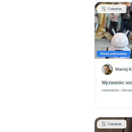
Ćwiczenie
Szkoła podstawowa
Maciej K
Wyzwanie: so
matematyka • informa
Ćwiczenie