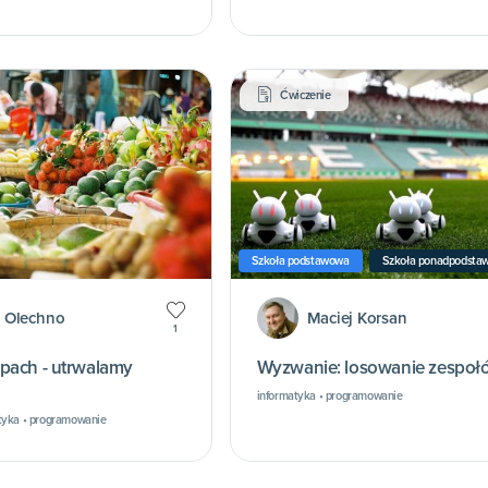
Ćwiczenie
Szkoła podstawowa
Szkoła ponadpodsta
 Olechno
Maciej Korsan
1
pach - utrwalamy
Wyzwanie: losowanie zespoł
informatyka • programowanie
tyka • programowanie