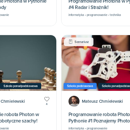
e Photona w Pythonie
Programowanie Photona w P
ody
#4 Radar i Strażnik!
mowanie
informatyka • programowanie • technika
Scenariusz
Szkoła ponadpodstawowa
Szkoła podstawowa
Szkoła ponadpodsta
 Chmielewski
Mateusz Chmielewski
4
e robota Photon w
Programowanie robota Phot
obotyczne szachy!
Pythonie #1 Poznajemy Photo
Pythona!
mowanie
informatyka • programowanie