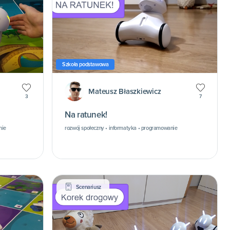
Szkoła podstawowa
Mateusz Błaszkiewicz
3
7
Na ratunek!
nie
rozwój społeczny • informatyka • programowanie
Scenariusz