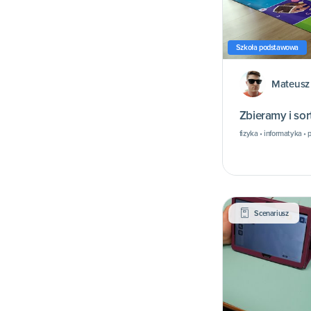
Szkoła podstawowa
Mateusz 
Zbieramy i so
fizyka • informatyka 
Scenariusz