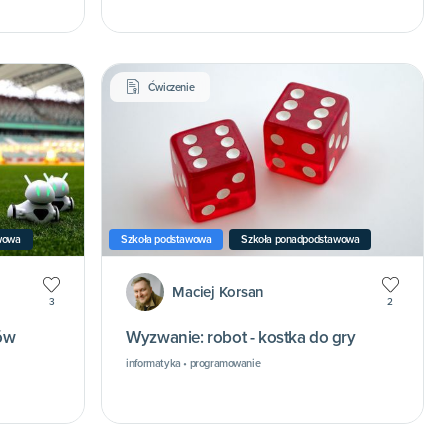
Ćwiczenie
wowa
Szkoła podstawowa
Szkoła ponadpodstawowa
Maciej Korsan
3
2
ów
Wyzwanie: robot - kostka do gry
informatyka • programowanie