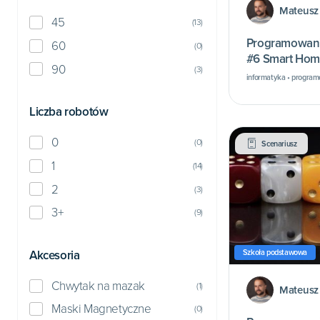
Mateusz
45
(
13
)
Programowani
60
(
0
)
#6 Smart Hom
90
(
3
)
informatyka • program
Liczba robotów
0
(
0
)
Scenariusz
1
(
14
)
2
(
3
)
3+
(
9
)
Akcesoria
Szkoła podstawowa
Chwytak na mazak
(
1
)
Mateusz
Maski Magnetyczne
(
0
)