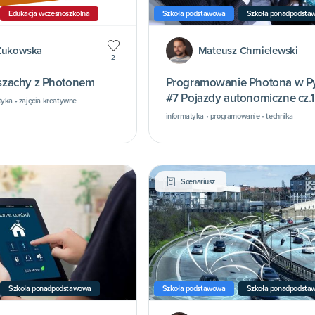
Edukacja wczesnoszkolna
Szkoła podstawowa
Szkoła ponadpodsta
 Żukowska
Mateusz Chmielewski
2
zachy z Photonem
Programowanie Photona w P
#7 Pojazdy autonomiczne cz.1
yka • zajęcia kreatywne
informatyka • programowanie • technika
Scenariusz
Szkoła ponadpodstawowa
Szkoła podstawowa
Szkoła ponadpodsta