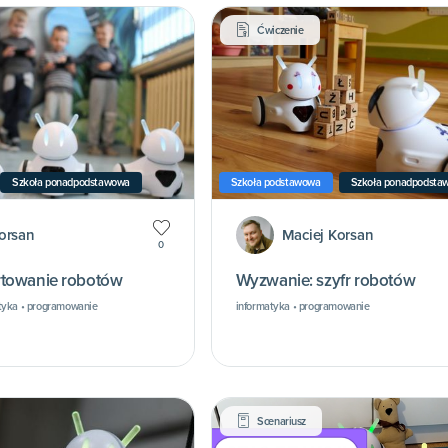
Ćwiczenie
Szkoła ponadpodstawowa
Szkoła podstawowa
Szkoła ponadpodsta
orsan
Maciej Korsan
0
rtowanie robotów
Wyzwanie: szyfr robotów
tyka • programowanie
informatyka • programowanie
Scenariusz