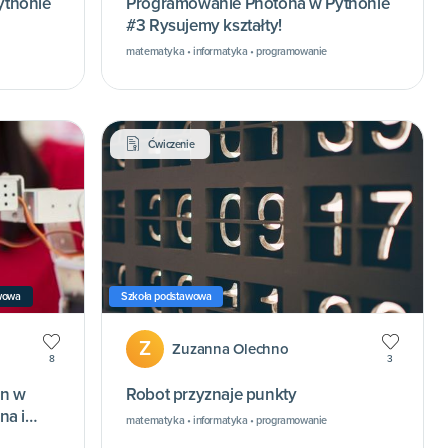
ythonie
Programowanie Photona w Pythonie
#3 Rysujemy kształty!
matematyka • informatyka • programowanie
Ćwiczenie
wowa
Szkoła podstawowa
Z
Zuzanna Olechno
8
3
on w
Robot przyznaje punkty
na i
matematyka • informatyka • programowanie