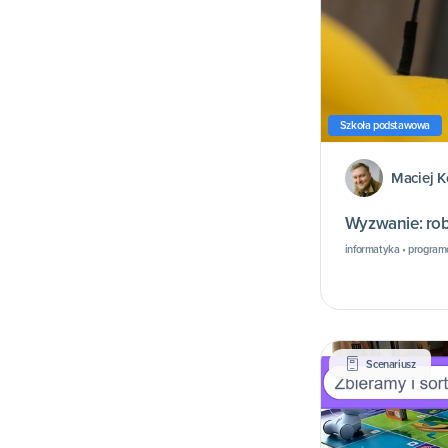
Szkoła podstawowa
Maciej K
Wyzwanie: rob
informatyka • program
Scenariusz