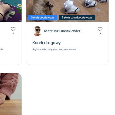
Szkoła podstawowa
Szkoła ponadpodstawowa
Mateusz Błaszkiewicz
4
7
Korek drogowy
nie
fizyka • informatyka • programowanie