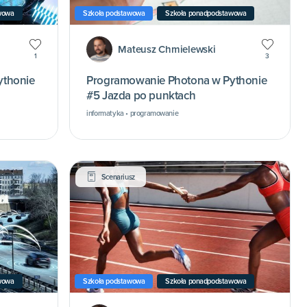
wowa
Szkoła podstawowa
Szkoła ponadpodstawowa
Mateusz Chmielewski
1
3
ythonie
Programowanie Photona w Pythonie
#5 Jazda po punktach
informatyka • programowanie
Scenariusz
wowa
Szkoła podstawowa
Szkoła ponadpodstawowa