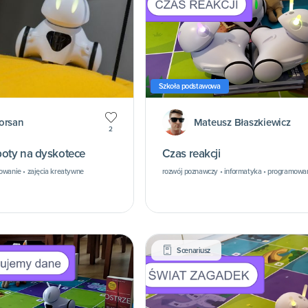
Szkoła podstawowa
orsan
Mateusz Błaszkiewicz
2
oty na dyskotece
Czas reakcji
owanie • zajęcia kreatywne
rozwój poznawczy • informatyka • programowa
Scenariusz