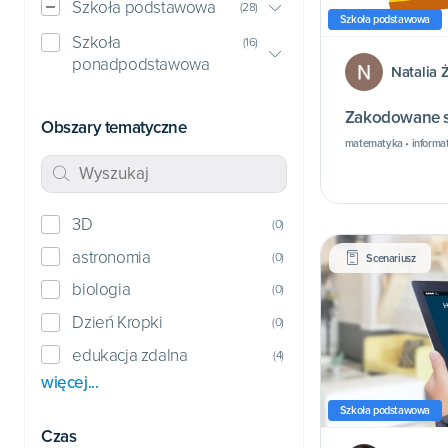
Szkoła podstawowa
(
28
)
Szkoła podstawowa
Szkoła
(
16
)
ponadpodstawowa
Natalia
Zakodowane s
Obszary tematyczne
matematyka • informat
3D
(
0
)
astronomia
(
0
)
Scenariusz
biologia
(
0
)
Dzień Kropki
(
0
)
edukacja zdalna
(
4
)
więcej...
Szkoła podstawowa
Czas