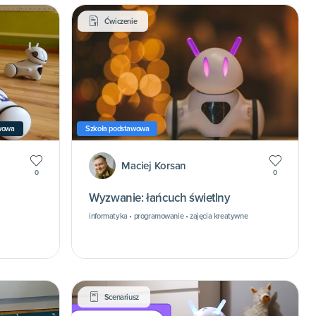
Ćwiczenie
wowa
Szkoła podstawowa
Maciej Korsan
0
0
Wyzwanie: łańcuch świetlny
informatyka • programowanie • zajęcia kreatywne
Scenariusz