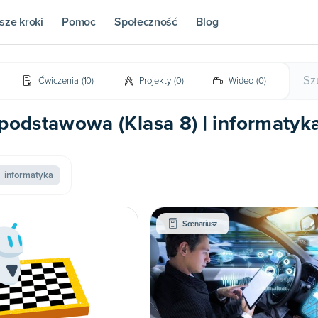
sze kroki
Pomoc
Społeczność
Blog
Ćwiczenia
(
10
)
Projekty
(
0
)
Wideo
(
0
)
 podstawowa (Klasa 8) | informatyk
informatyka
Scenariusz