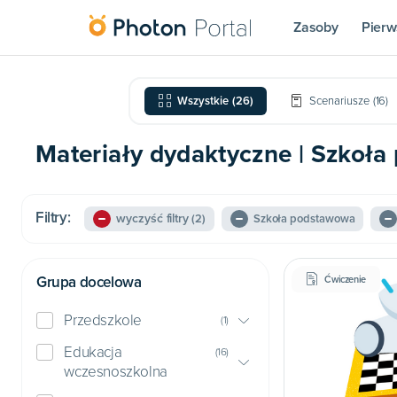
Zasoby
Pierw
Wszystkie
(
26
)
Scenariusze
(
16
)
Materiały dydaktyczne | Szkoła
Filtry:
wyczyść filtry
(2)
Szkoła podstawowa
Grupa docelowa
Ćwiczenie
Przedszkole
(
1
)
Edukacja
(
16
)
wczesnoszkolna