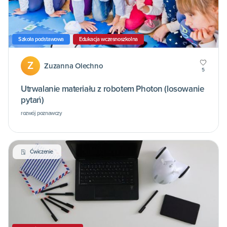
Szkoła podstawowa
Edukacja wczesnoszkolna
Z
Zuzanna Olechno
5
Utrwalanie materiału z robotem Photon (losowanie
pytań)
rozwój poznawczy
Ćwiczenie