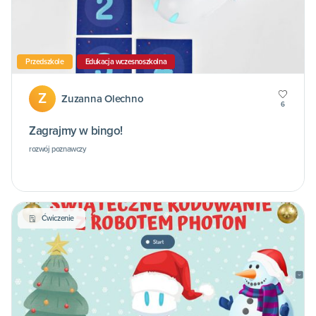
Przedszkole
Edukacja wczesnoszkolna
Z
Zuzanna Olechno
6
Zagrajmy w bingo!
rozwój poznawczy
Ćwiczenie