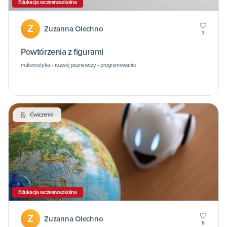
Edukacja wczesnoszkolna
Z
Zuzanna Olechno
3
Powtórzenia z figurami
matematyka • rozwój poznawczy • programowanie
Ćwiczenie
Edukacja wczesnoszkolna
Z
Zuzanna Olechno
6