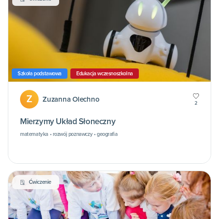
Szkoła podstawowa
Edukacja wczesnoszkolna
Z
Zuzanna Olechno
2
Mierzymy Układ Słoneczny
matematyka • rozwój poznawczy • geografia
Ćwiczenie