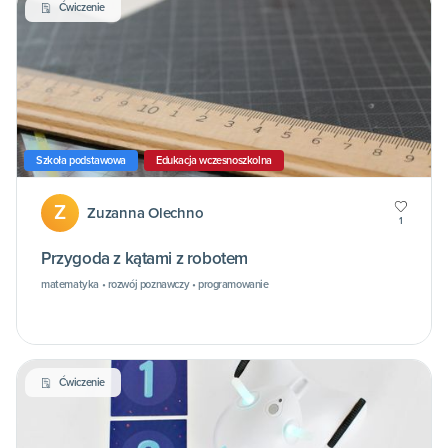
Ćwiczenie
Szkoła podstawowa
Edukacja wczesnoszkolna
Z
Zuzanna Olechno
1
Przygoda z kątami z robotem
matematyka • rozwój poznawczy • programowanie
Ćwiczenie