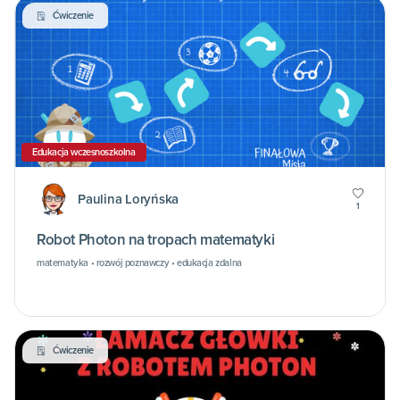
Ćwiczenie
Edukacja wczesnoszkolna
Paulina Loryńska
1
Robot Photon na tropach matematyki
matematyka • rozwój poznawczy • edukacja zdalna
Ćwiczenie