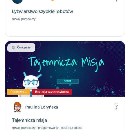
1
Łyżwiarstwo szybkie robotów
rozwój poznawczy
Ćwiczenie
Przedszkole
Edukacja wczesnoszkolna
Paulina Loryńska
3
Tajemnicza misja
rozwój poznawczy • programowanie • edukacja zdalna