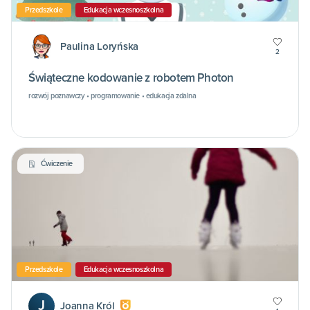
Przedszkole
Edukacja wczesnoszkolna
Paulina Loryńska
2
Świąteczne kodowanie z robotem Photon
rozwój poznawczy • programowanie • edukacja zdalna
Ćwiczenie
Przedszkole
Edukacja wczesnoszkolna
J
Joanna Król