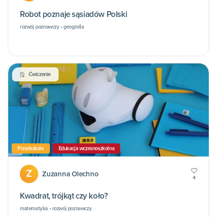
Robot poznaje sąsiadów Polski
rozwój poznawczy • geografia
Ćwiczenie
Przedszkole
Edukacja wczesnoszkolna
Z
Zuzanna Olechno
4
Kwadrat, trójkąt czy koło?
matematyka • rozwój poznawczy