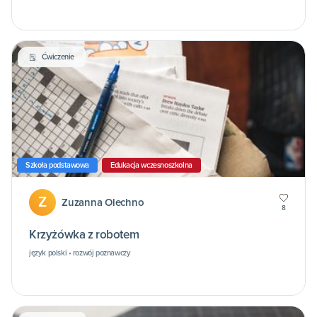
Ćwiczenie
Szkoła podstawowa
Edukacja wczesnoszkolna
Z
Zuzanna Olechno
8
Krzyżówka z robotem
język polski • rozwój poznawczy