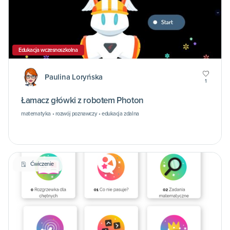
Edukacja wczesnoszkolna
Paulina Loryńska
1
Łamacz główki z robotem Photon
matematyka • rozwój poznawczy • edukacja zdalna
Ćwiczenie