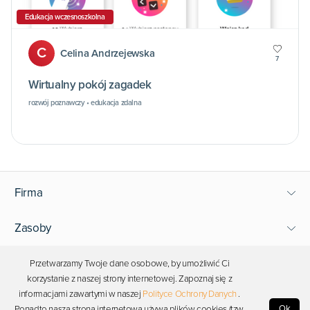
Edukacja wczesnoszkolna
C
Celina Andrzejewska
7
Wirtualny pokój zagadek
rozwój poznawczy • edukacja zdalna
Firma
Zasoby
Wsparcie
Przetwarzamy Twoje dane osobowe, by umożliwić Ci
korzystanie z naszej strony internetowej. Zapoznaj się z
informacjami zawartymi w naszej
Polityce Ochrony Danych
.
Bądź blisko Photona
Ok
Ponadto nasza strona internetowa używa plików cookies (tzw.