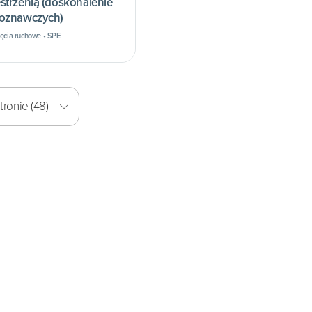
strzenią (doskonalenie
poznawczych)
jęcia ruchowe • SPE
ronie (48)