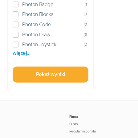
Photon Badge
(
1
)
Photon Blocks
(
3
)
Photon Code
(
0
)
Photon Draw
(
5
)
Photon Joystick
(
2
)
więcej...
Pokaż wyniki
Firma
O nas
Regulamin portalu