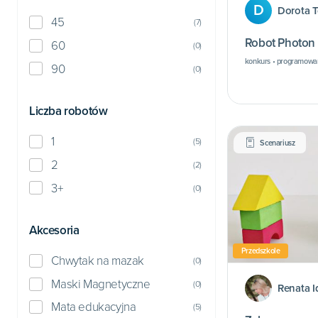
D
Dorota 
45
(
7
)
Robot Photon 
60
(
0
)
konkurs • programowan
90
(
0
)
Liczba robotów
1
(
5
)
Scenariusz
2
(
2
)
3+
(
0
)
Akcesoria
Przedszkole
Chwytak na mazak
(
0
)
Maski Magnetyczne
(
0
)
Renata I
Mata edukacyjna
(
5
)