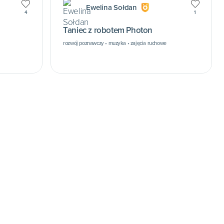
Ewelina Sołdan
4
1
Taniec z robotem Photon
rozwój poznawczy • muzyka • zajęcia ruchowe