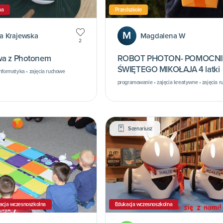
na
Przedszkole
M
a Krajewska
Magdalena W
2
wa z Photonem
ROBOT PHOTON- POMOCNI
ŚWIĘTEGO MIKOŁAJA 4 latki
nformatyka • zajęcia ruchowe
programowanie • zajęcia kreatywne • zajęcia 
Scenariusz
acja wczesnoszkolna
Edukacja wczesnoszkolna