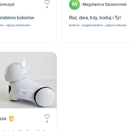
M
Tomczyk
Magdalena Skowronek
6
nabiera kolorów
Raz, dwa, trzy, koduj i Ty!
ie • zajęcia kreatywne
konkurs • programowanie • zajęcia ruchowe
dzik
6