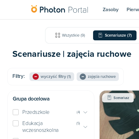
Zasoby
Pierw
Wszystkie
(
9
)
Scenariusze
(
7
)
Scenariusze | zajęcia ruchowe
Filtry:
wyczyść filtry
(1)
zajęcia ruchowe
Grupa docelowa
Scenariusz
Przedszkole
(
4
)
Edukacja
(
5
)
wczesnoszkolna