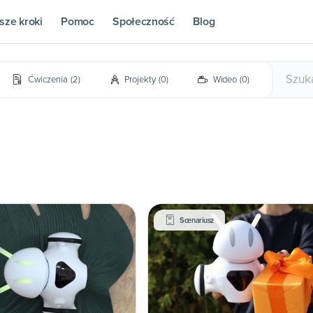
sze kroki
Pomoc
Społeczność
Blog
Ćwiczenia
(
2
)
Projekty
(
0
)
Wideo
(
0
)
Scenariusz