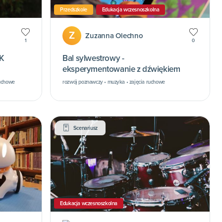
Przedszkole
Edukacja wczesnoszkolna
Z
Zuzanna Olechno
1
0
K
Bal sylwestrowy -
eksperymentowanie z dźwiękiem
ruchowe
rozwój poznawczy • muzyka • zajęcia ruchowe
Scenariusz
Edukacja wczesnoszkolna