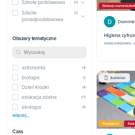
Szkoła podstawowa
(
0
)
Edukacja wczesnoszkol
Szkoła
(
0
)
ponadpodstawowa
Dominik
Higiena cyfro
Obszary tematyczne
rozwój emocjonalny • i
astronomia
(
4
)
biologia
(
1
)
Scenariusz
Dzień Kropki
(
4
)
edukacja zdalna
(
17
)
ekologia
(
8
)
więcej...
Przedszkole
Eduk
Czas