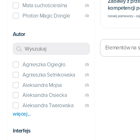
Zabawy z prze
Mata suchościeralna
(
0
)
kompetencji 
Photon Magic Dongle
(
0
)
rozwój poznawczy • za
Autor
Elementów na st
Agnieszka Ogiegło
(
0
)
Agnieszka Setnikowska
(
0
)
Aleksandra Mojsa
(
0
)
Aleksandra Osiecka
(
0
)
Aleksandra Twarowska
(
0
)
więcej...
Interfejs