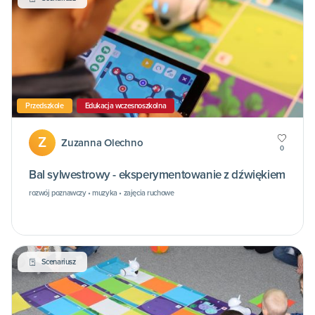
Przedszkole
Edukacja wczesnoszkolna
Z
Zuzanna Olechno
0
Bal sylwestrowy - eksperymentowanie z dźwiękiem
rozwój poznawczy • muzyka • zajęcia ruchowe
Scenariusz