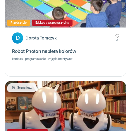
Przedszkole
Edukacja wczesnoszkolna
D
Dorota Tomczyk
6
Robot Photon nabiera kolorów
konkurs • programowanie • zajęcia kreatywne
Scenariusz