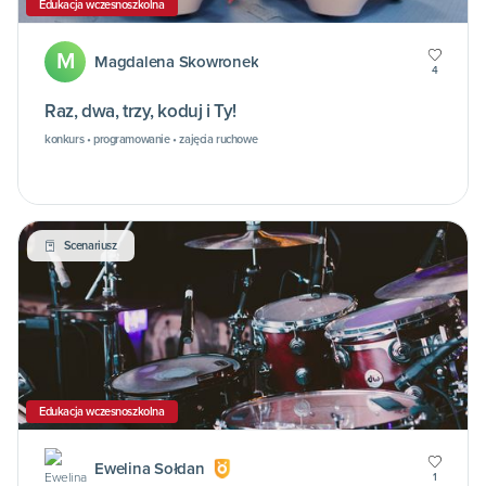
Edukacja wczesnoszkolna
M
Magdalena Skowronek
4
Raz, dwa, trzy, koduj i Ty!
konkurs • programowanie • zajęcia ruchowe
Scenariusz
Edukacja wczesnoszkolna
Ewelina Sołdan
1