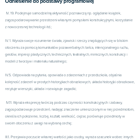
Odniesienie do podstawy programowej
 IV. 19. Podejmuje samodzielną aktywność poznawczą np. oglądanie książek, 
zagospodarowywanie przestrzeni własnymi pomysłami konstrukcyjnymi, korzystanie 
z nowoczesnej technologii itd.;

IV. 1. Wyraża swoje rozumienie świata, zjawisk i rzeczy znajdujących się w bliskim 
otoczeniu za pomocą komunikatów pozawerbalnych: tańca, intencjonalnego ruchu, 
gestów, impresji plastycznych, technicznych, teatralnych, mimicznych, konstrukcji i 
modeli z tworzyw i materiału naturalnego;

IV.5. Odpowiada na pytania, opowiada o zdarzeniach z przedszkola, objaśnia 
kolejność zdarzeń w prostych historyjkach obrazkowych, układa historyjki obrazkowe, 
recytuje wierszyki, układa i rozwiązuje zagadki;

 IV.11. Wyraża ekspresję twórczą podczas czynności konstrukcyjnych i zabawy, 
zagospodarowuje przestrzeń, nadając znaczenie umieszczonym w niej przedmiotom, 
określa ich położenie, liczbę, kształt, wielkość, ciężar, porównuje przedmioty w 
swoim otoczeniu z uwagi na wybraną cechę;

III.1. Przejawia poczucie własnej wartości jako osoby, wyraża szacunek wobec innych 