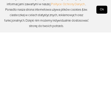
informacjami zawartymi w naszej
Polityce Ochrony Danych
.
Ok
Ponadto nasza strona internetowa używa plików cookies (tzw.
ciasteczka) w celach statystycznych, reklamowych oraz
„Świąteczna kartka z Robotem Photonem”-
praca plastyczna pobudzająca do
funkcjonalnych. Dzięki nim możemy indywidualnie dostosować
twórczości, stworzenie świątecznej kartki z wykorzystaniem motywu Robota
stronę do twoich potrzeb.
Photona, wykorzystanie kolorowych kartek i dziurkaczy.
III CZĘŚĆ KOŃCOWA
Rozmowa na temat treści przedstawionych na dzisiejszych zajęciach
zapamiętanych przez dzieci.
Podziękowanie dzieciom za czynny udział w zajęciach, wręczenie nagrody w
postaci emblematów motywacyjnych- świąteczny Robot Photon
Dodano:
16-05-2025
, przez:
Magdalena W
, Ostatnia aktualizacja:
16-05-2025
Dyskusja (brak komentarzy)
Zaloguj się, aby rozpocząć dyskusję