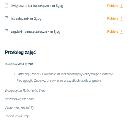
świąteczna kartka załącznik nr 3.jpg
Pobierz
list załącznik nr 2.jpg
Pobierz
zagdaki na matę załącznik nr 1.jpg
Pobierz
Przebieg zajęć
I CZĘŚĆ WSTĘPNA
„Witający Robot”-
Powitanie dzieci zabawą wykorzystując elementy
Pedagogiki Zabawy, przywitanie wszystkich osób w grupie.
Wszyscy są Robot wita Was
na zabawę już czas
Jestem ja , jesteś Ty
Jeden, dwa, trzy