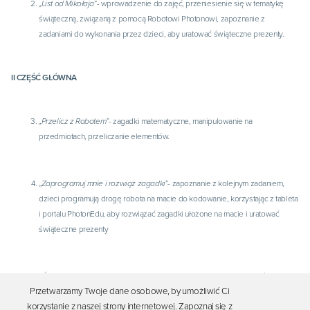
„List od Mikołaja
”- wprowadzenie do zajęć, przeniesienie się w tematykę
świąteczną, związaną z pomocą Robotowi Photonowi, zapoznanie z
zadaniami do wykonania przez dzieci, aby uratować świąteczne prezenty.
II CZĘŚĆ GŁÓWNA
„Przelicz z Robotem”-
zagadki matematyczne, manipulowanie na
przedmiotach, przeliczanie elementów.
„
Zaprogramuj mnie i rozwiąż zagadki
”- zapoznanie z kolejnym zadaniem,
dzieci programują drogę robota na macie do kodowanie, korzystając z tableta
i portalu PhotonEdu, aby rozwiązać zagadki ułożone na macie i uratować
świąteczne prezenty
„Świąteczny taniec dla Robota i Mikołaja”
-
zabawa ruchowa przy dźwiękach
Przetwarzamy Twoje dane osobowe, by umożliwić Ci
piosenki „Jingle bells”, prezentacja układu tanecznego dla robota Photona i
korzystanie z naszej strony internetowej. Zapoznaj się z
Mikołaja, dzieci poruszają się w rytm muzyki, wykorzystując pompony.