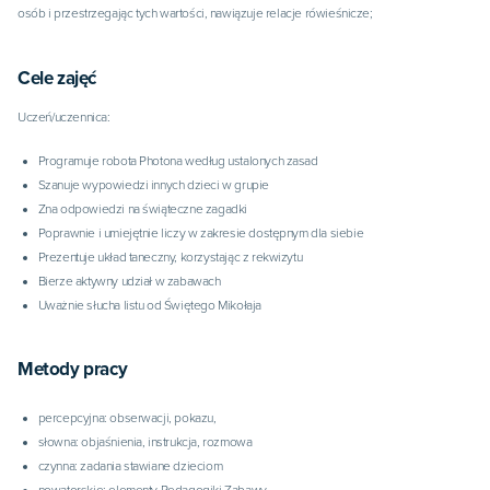
osób i przestrzegając tych wartości, nawiązuje relacje rówieśnicze;
Cele zajęć
Uczeń/uczennica:
Programuje robota Photona według ustalonych zasad
Szanuje wypowiedzi innych dzieci w grupie
Zna odpowiedzi na świąteczne zagadki
Poprawnie i umiejętnie liczy w zakresie dostępnym dla siebie
Prezentuje układ taneczny, korzystając z rekwizytu
Bierze aktywny udział w zabawach
Uważnie słucha listu od Świętego Mikołaja
Metody pracy
percepcyjna: obserwacji, pokazu,
słowna: objaśnienia, instrukcja, rozmowa
czynna: zadania stawiane dzieciom
nowatorskie: elementy Pedagogiki Zabawy