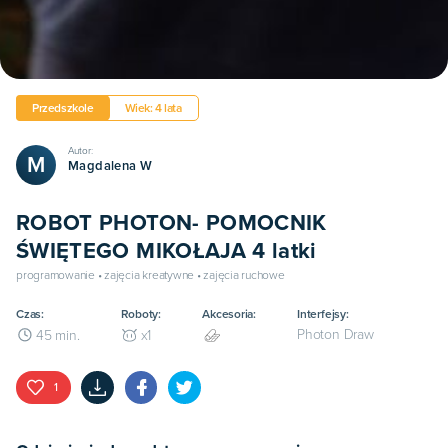
Przedszkole
Wiek: 4 lata
Autor:
M
Magdalena W
ROBOT PHOTON- POMOCNIK
ŚWIĘTEGO MIKOŁAJA 4 latki
programowanie • zajęcia kreatywne • zajęcia ruchowe
Czas:
Roboty:
Akcesoria:
Interfejsy:
Photon Draw
45
min.
x
1
1