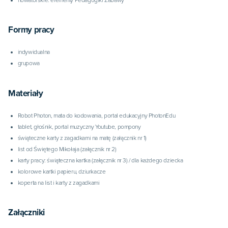
Formy pracy
indywidualna
grupowa
Materiały
Robot Photon, mata do kodowania, portal edukacyjny PhotonEdu
tablet, głośnik, portal muzyczny Youtube, pompony
świąteczne karty z zagadkami na matę (załącznik nr 1)
list od Świętego Mikołaja (załącznik nr 2)
karty pracy: świąteczna kartka (załącznik nr 3) / dla każdego dziecka
kolorowe kartki papieru, dziurkacze
koperta na list i karty z zagadkami
Załączniki