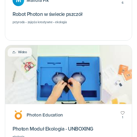
M
Mariola Fik
6
Robot Photon w świecie pszczół
przyroda • zajęcia kreatywne • ekologia
Wideo
Photon Education
1
Photon Moduł Ekologia - UNBOXING
ekologia