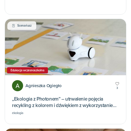
Scenariusz
Edukacja wczesnoszkolna
Agnieszka Ogiegło
3
„Ekologia z Photonem” – utrwalenie pojęcia
recykling z kolorem i dźwiękiem z wykorzystaniem
robota edukacyjnego Photon
ekologia