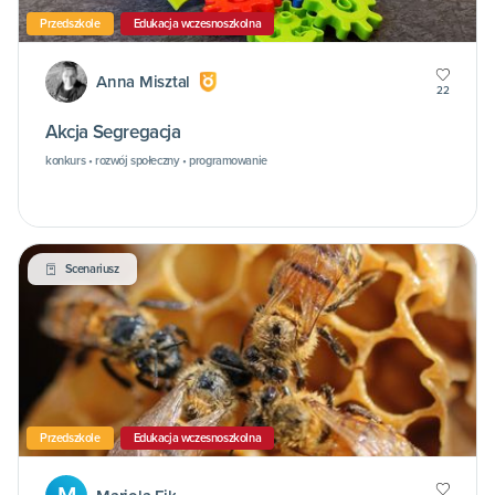
Przedszkole
Edukacja wczesnoszkolna
Anna Misztal
22
Akcja Segregacja
konkurs • rozwój społeczny • programowanie
Scenariusz
Przedszkole
Edukacja wczesnoszkolna