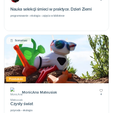
Nauka selekcji śmieci w praktyce. Dzień Ziemi
programowanie • ekologia • zajęcia w bibliotece
Scenariusz
Przedszkole
MonicAna Mateusiak
4
Czysty świat
przyroda • ekologia