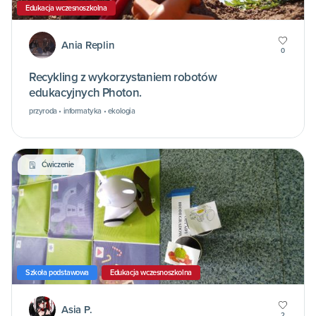
Edukacja wczesnoszkolna
Ania Replin
0
Recykling z wykorzystaniem robotów
edukacyjnych Photon.
przyroda • informatyka • ekologia
Ćwiczenie
Szkoła podstawowa
Edukacja wczesnoszkolna
Asia P.
2