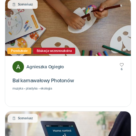
Scenariusz
Przedszkole
Edukacja wczesnoszkolna
Agnieszka Ogiegło
6
Bal karnawałowy Photonów
muzyka • plastyka • ekologia
Scenariusz