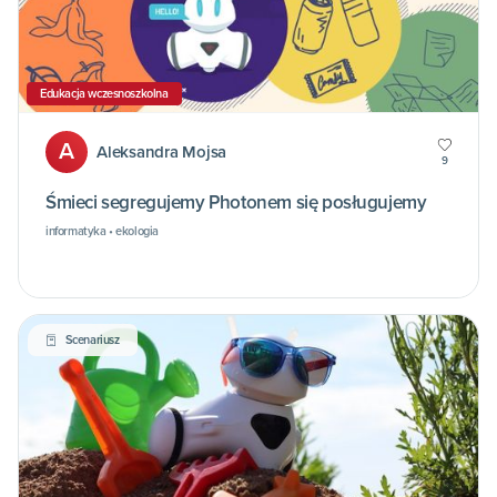
Edukacja wczesnoszkolna
A
Aleksandra Mojsa
9
Śmieci segregujemy Photonem się posługujemy
informatyka • ekologia
Scenariusz