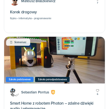
Mateusz Błaszkiewicz
7
Korek drogowy
fizyka • informatyka • programowanie
Scenariusz
Szkoła podstawowa
Szkoła ponadpodstawowa
Sebastian Pontus
6
Smart Home z robotem Photon – zdalne dźwięki
audio i włamywacze