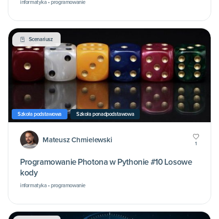
informatyka • programowanie
Scenariusz
Szkoła podstawowa
Szkoła ponadpodstawowa
Mateusz Chmielewski
1
Programowanie Photona w Pythonie #10 Losowe
kody
informatyka • programowanie