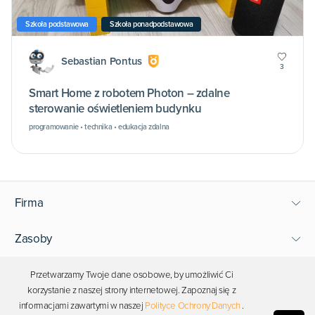
Szkoła podstawowa
Szkoła ponadpodstawowa
Sebastian Pontus
3
Smart Home z robotem Photon – zdalne
sterowanie oświetleniem budynku
programowanie • technika • edukacja zdalna
Firma
Zasoby
Wsparcie
Przetwarzamy Twoje dane osobowe, by umożliwić Ci
korzystanie z naszej strony internetowej. Zapoznaj się z
informacjami zawartymi w naszej
Polityce Ochrony Danych
.
Bądź blisko Photona