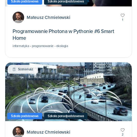
Szkoła podstawowa
Szkoła ponadpodstawowa
Mateusz Chmielewski
1
Programowanie Photona w Pythonie #6 Smart
Home
informatyka • programowanie • ekologia
Scenariusz
Szkoła podstawowa
Szkoła ponadpodstawowa
Mateusz Chmielewski
2