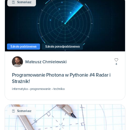
Scenariusz
Szkoła podstawowa
Szkoła ponadpodstawowa
Mateusz Chmielewski
4
Programowanie Photona w Pythonie #4 Radar i
Strażnik!
informatyka • programowanie • technika
Scenariusz