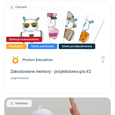
Ćwiczenie
Edukacja wczesnoszkolna
Przedszkole
Szkoła podstawowa
Szkoła ponadpodstawowa
Photon Education
6
Zakodowane memory - przykładowa gra #2
programowanie
Scenariusz