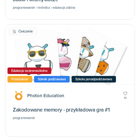
programowanie • technika • edukacja zdalna
Ćwiczenie
Edukacja wczesnoszkolna
Przedszkole
Szkoła podstawowa
Szkoła ponadpodstawowa
Photon Education
11
Zakodowane memory - przykładowa gra #1
programowanie