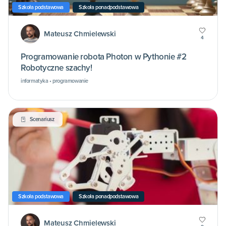
Szkoła podstawowa
Szkoła ponadpodstawowa
Mateusz Chmielewski
4
Programowanie robota Photon w Pythonie #2
Robotyczne szachy!
informatyka • programowanie
Scenariusz
Szkoła podstawowa
Szkoła ponadpodstawowa
Mateusz Chmielewski