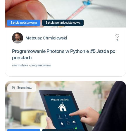
Szkoła podstawowa
Szkoła ponadpodstawowa
Mateusz Chmielewski
3
Programowanie Photona w Pythonie #5 Jazda po
punktach
informatyka • programowanie
Scenariusz