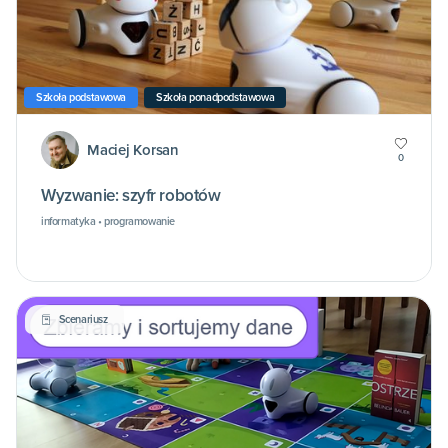
Szkoła podstawowa
Szkoła ponadpodstawowa
Maciej Korsan
0
Wyzwanie: szyfr robotów
informatyka • programowanie
Scenariusz