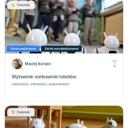
Ćwiczenie
Szkoła podstawowa
Szkoła ponadpodstawowa
Maciej Korsan
0
Wyzwanie: sortowanie robotów
matematyka • informatyka • programowanie
Ćwiczenie