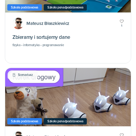
Szkoła podstawowa
Szkoła ponadpodstawowa
Mateusz Błaszkiewicz
1
Zbieramy i sortujemy dane
fizyka • informatyka • programowanie
Scenariusz
Szkoła podstawowa
Szkoła ponadpodstawowa