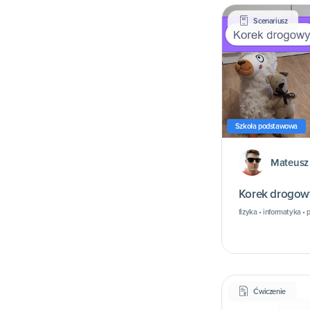
Scenariusz
Szkoła podstawowa
Mateusz 
Korek drogow
fizyka • informatyka 
Ćwiczenie