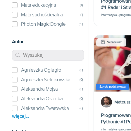
Programowani
Mata edukacyjna
(
4
)
#4 Radar i Str
Mata suchościeralna
(
1
)
informatyka • program
Photon Magic Dongle
(
19
)
Autor
Scenariusz
Agnieszka Ogiegło
(
0
)
Agnieszka Setnikowska
(
0
)
Szkoła podstawowa
Aleksandra Mojsa
(
0
)
Aleksandra Osiecka
(
0
)
Mateusz
Aleksandra Twarowska
(
0
)
Programowani
więcej...
Pythonie #1 P
Pythona!
informatyka • progra