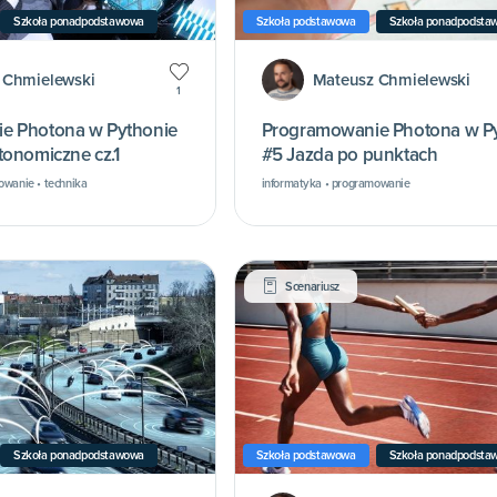
Szkoła ponadpodstawowa
Szkoła podstawowa
Szkoła ponadpodsta
 Chmielewski
Mateusz Chmielewski
1
e Photona w Pythonie
Programowanie Photona w P
tonomiczne cz.1
#5 Jazda po punktach
owanie • technika
informatyka • programowanie
Scenariusz
Szkoła ponadpodstawowa
Szkoła podstawowa
Szkoła ponadpodsta