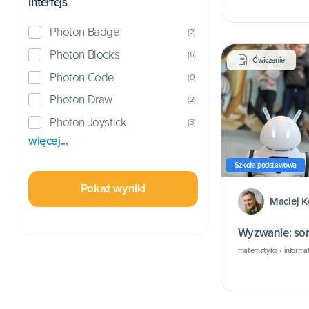
Interfejs
Photon Badge
(
2
)
Photon Blocks
(
6
)
Ćwiczenie
Photon Code
(
0
)
Photon Draw
(
2
)
Photon Joystick
(
3
)
więcej...
Szkoła podstawowa
Pokaż wyniki
Maciej K
Wyzwanie: so
matematyka • informa