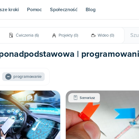
sze kroki
Pomoc
Społeczność
Blog
Ćwiczenia
(
6
)
Projekty
(
0
)
Wideo
(
0
)
ła ponadpodstawowa | programowan
programowanie
Scenariusz