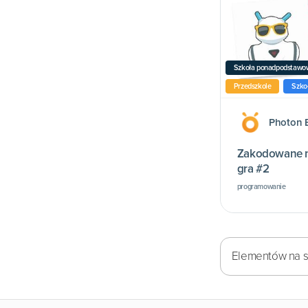
Szkoła ponadpodstawo
Przedszkole
Szko
Photon 
Zakodowane m
gra #2
programowanie
Elementów na st