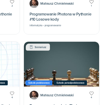
Mateusz Chmielewski
2
1
ythonie
Programowanie Photona w Pythonie
#10 Losowe kody
informatyka • programowanie
Scenariusz
wowa
Szkoła podstawowa
Szkoła ponadpodstawowa
Mateusz Chmielewski
4
4