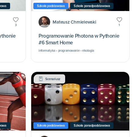
wowa
Szkoła podstawowa
Szkoła ponadpodstawowa
Mateusz Chmielewski
3
1
ythonie
Programowanie Photona w Pythonie
#6 Smart Home
informatyka • programowanie • ekologia
Scenariusz
wowa
Szkoła podstawowa
Szkoła ponadpodstawowa