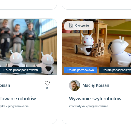
Ćwiczenie
Szkoła ponadpodstawowa
Szkoła podstawowa
Szkoła ponadpodsta
orsan
Maciej Korsan
0
rtowanie robotów
Wyzwanie: szyfr robotów
tyka • programowanie
informatyka • programowanie