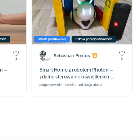
wowa
Szkoła podstawowa
Szkoła ponadpodstawowa
Sebastian Pontus
3
3
n –
Smart Home z robotem Photon –
zdalne sterowanie oświetleniem
budynku
programowanie • technika • edukacja zdalna