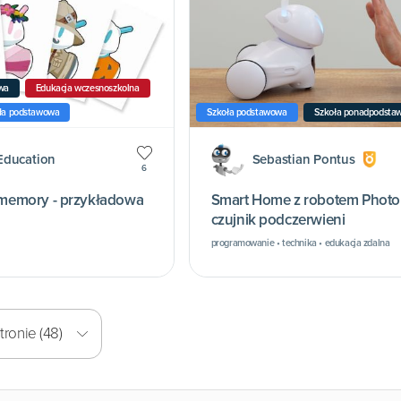
wa
Edukacja wczesnoszkolna
ła podstawowa
Szkoła podstawowa
Szkoła ponadpodsta
Education
Sebastian Pontus
6
emory - przykładowa
Smart Home z robotem Photo
czujnik podczerwieni
programowanie • technika • edukacja zdalna
ronie (48)