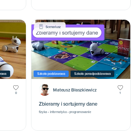
Scenariusz
wowa
Szkoła podstawowa
Szkoła ponadpodstawowa
Mateusz Błaszkiewicz
0
1
Zbieramy i sortujemy dane
fizyka • informatyka • programowanie