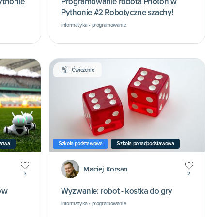
ythonie
Programowanie robota Photon w
Pythonie #2 Robotyczne szachy!
informatyka • programowanie
Ćwiczenie
wowa
Szkoła podstawowa
Szkoła ponadpodstawowa
Maciej Korsan
3
2
ów
Wyzwanie: robot - kostka do gry
informatyka • programowanie