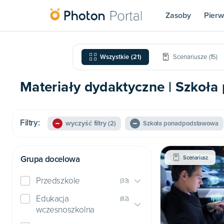
Zasoby
Pierw
Wszystkie
(
21
)
Scenariusze
(
15
)
Materiały dydaktyczne | Szko
Filtry:
wyczyść filtry
(2)
Szkoła ponadpodstawowa
Grupa docelowa
Scenariusz
Przedszkole
(
33
)
Edukacja
(
82
)
wczesnoszkolna