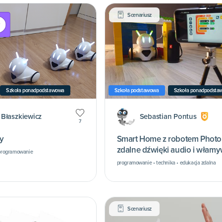
Scenariusz
Szkoła ponadpodstawowa
Szkoła podstawowa
Szkoła ponadpodsta
Błaszkiewicz
Sebastian Pontus
7
y
Smart Home z robotem Photo
zdalne dźwięki audio i włam
• programowanie
programowanie • technika • edukacja zdalna
Scenariusz