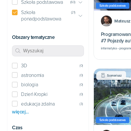
Szkoła podstawowa
(
60
)
Szkoła podstawowa
Szkoła
(
21
)
ponadpodstawowa
Mateusz
Programowani
Obszary tematyczne
#7 Pojazdy au
informatyka • program
3D
(
0
)
astronomia
(
0
)
Scenariusz
biologia
(
0
)
Dzień Kropki
(
0
)
edukacja zdalna
(
3
)
więcej...
Szkoła podstawowa
Czas