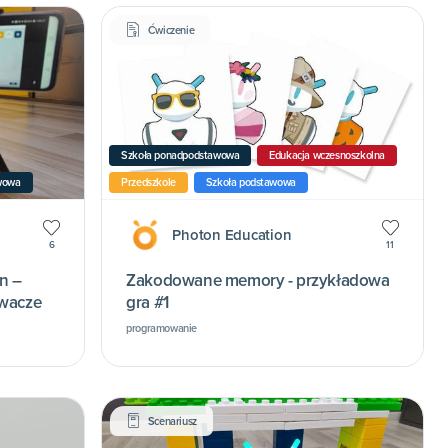
Ćwiczenie
Szkoła ponadpodstawowa
Edukacja wczesnoszkolna
wowa
Przedszkole
Szkoła podstawowa
Photon Education
6
11
n –
Zakodowane memory - przykładowa
ywacze
gra #1
programowanie
Scenariusz