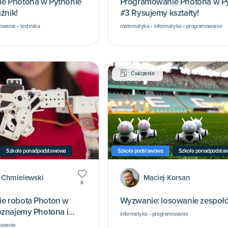
e Photona w Pythonie
Programowanie Photona w P
ażnik!
#3 Rysujemy kształty!
owanie • technika
matematyka • informatyka • programowanie
Ćwiczenie
Szkoła ponadpodstawowa
Szkoła podstawowa
Szkoła ponadpodsta
 Chmielewski
Maciej Korsan
8
e robota Photon w
Wyzwanie: losowanie zespoł
oznajemy Photona i
informatyka • programowanie
mowanie