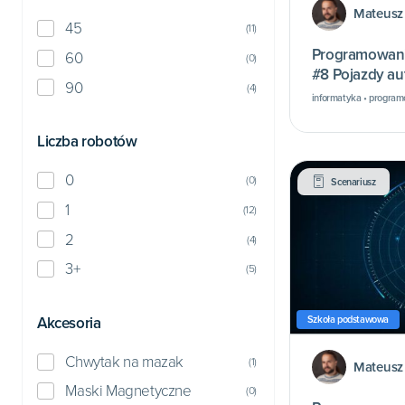
Mateusz
45
(
11
)
Programowani
60
(
0
)
#8 Pojazdy au
90
(
4
)
informatyka • program
Liczba robotów
0
(
0
)
Scenariusz
1
(
12
)
2
(
4
)
3+
(
5
)
Akcesoria
Szkoła podstawowa
Chwytak na mazak
(
1
)
Mateusz
Maski Magnetyczne
(
0
)