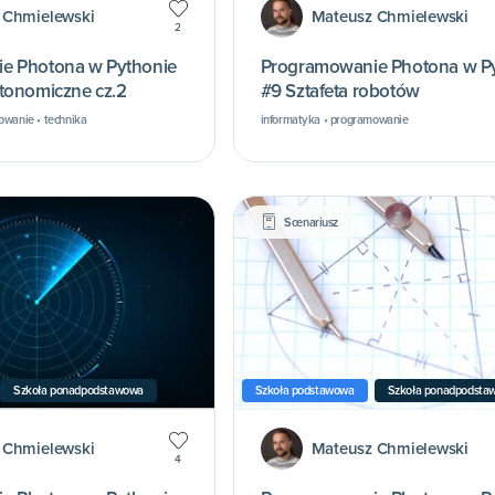
 Chmielewski
Mateusz Chmielewski
2
e Photona w Pythonie
Programowanie Photona w P
tonomiczne cz.2
#9 Sztafeta robotów
owanie • technika
informatyka • programowanie
Scenariusz
Szkoła ponadpodstawowa
Szkoła podstawowa
Szkoła ponadpodsta
 Chmielewski
Mateusz Chmielewski
4