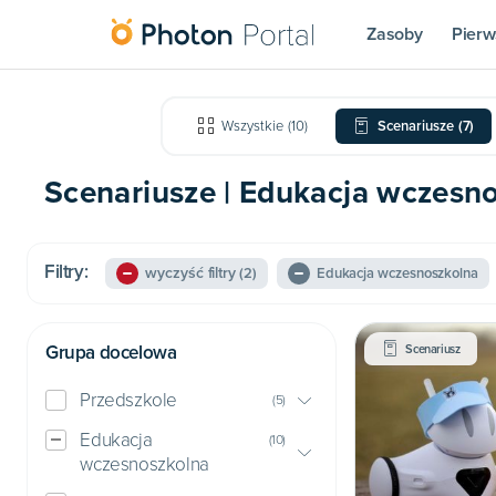
Zasoby
Pierw
Wszystkie
(
10
)
Scenariusze
(
7
)
Scenariusze | Edukacja wczesnos
Filtry:
wyczyść filtry
(2)
Edukacja wczesnoszkolna
Grupa docelowa
Scenariusz
Przedszkole
(
5
)
Edukacja
(
10
)
wczesnoszkolna