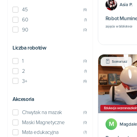
Asia P.
45
(
6
)
Robot Mumine
60
(
1
)
zajęcia w bibliotece
90
(
0
)
Liczba robotów
1
(
0
)
Scenariusz
2
(
1
)
3+
(
6
)
Akcesoria
Edukacja wczesnoszkol
Chwytak na mazak
(
0
)
Maski Magnetyczne
(
0
)
M
Magdale
Mata edukacyjna
(
7
)