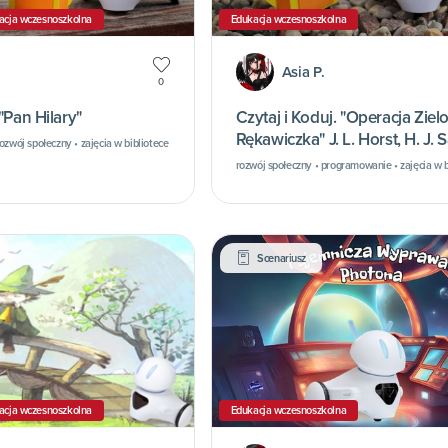
acja wczesnoszkolna
Edukacja wczesnoszkolna
Asia P.
0
"Pan Hilary"
Czytaj i Koduj. "Operacja Ziel
Rękawiczka" J. L. Horst, H. J.
ozwój społeczny • zajęcia w bibliotece
rozwój społeczny • programowanie • zajęcia w b
Scenariusz
acja wczesnoszkolna
Edukacja wczesnoszkolna