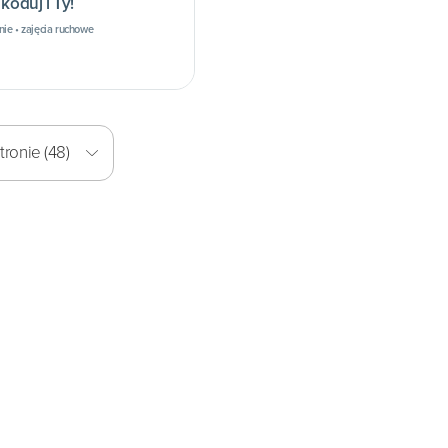
 koduj i Ty!
ie • zajęcia ruchowe
ronie (48)