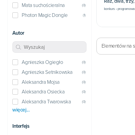
Raz, dwa, trzy,
Mata suchościeralna
(
0
)
konkurs • programowan
Photon Magic Dongle
(
1
)
Autor
Elementów na st
Agnieszka Ogiegło
(
0
)
Agnieszka Setnikowska
(
0
)
Aleksandra Mojsa
(
0
)
Aleksandra Osiecka
(
0
)
Aleksandra Twarowska
(
0
)
więcej...
Interfejs