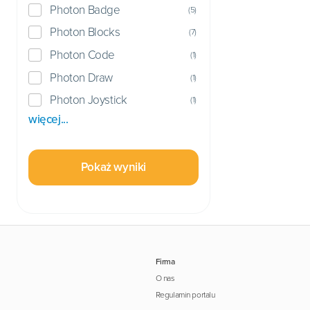
Photon Badge
(
5
)
Photon Blocks
(
7
)
Photon Code
(
1
)
Photon Draw
(
1
)
Photon Joystick
(
1
)
więcej...
Pokaż wyniki
Firma
O nas
Regulamin portalu