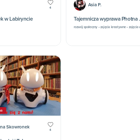
Asia P.
4
k w Labiryncie
Tajemnicza wyprawa Photna ..
rozwój społeczny • zajęcia kreatywne • zajęcia 
na
na Skowronek
4