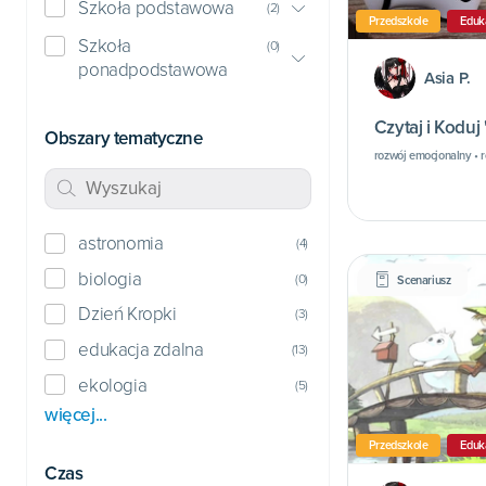
Szkoła podstawowa
(
2
)
Przedszkole
Eduk
Szkoła
(
0
)
ponadpodstawowa
Asia P.
Czytaj i Koduj 
Obszary tematyczne
rozwój emocjonalny • r
astronomia
(
4
)
biologia
(
0
)
Scenariusz
Dzień Kropki
(
3
)
edukacja zdalna
(
13
)
ekologia
(
5
)
więcej...
Przedszkole
Eduk
Czas