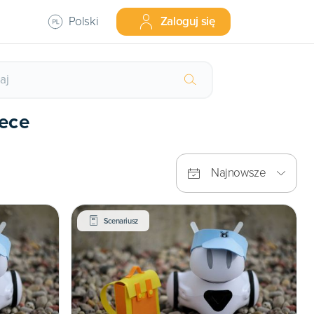
Polski
Zaloguj się
tece
Najnowsze
Scenariusz