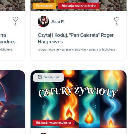
Przedszkole
Edukacja wczesnoszkolna
Asia P.
2
0
ona
Czytaj i Koduj. "Pan Galareta" Roger
 Sandnes
Hargreaves
ibliotece
programowanie • zajęcia kreatywne • zajęcia w bibliotece
Scenariusz
Edukacja wczesnoszkolna