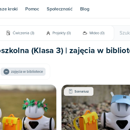
sze kroki
Pomoc
Społeczność
Blog
Ćwiczenia
(
3
)
Projekty
(
0
)
Wideo
(
0
)
zkolna (Klasa 3) | zajęcia w biblio
zajęcia w bibliotece
Scenariusz