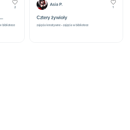
Asia P.
2
1
..
Cztery żywioły
w bibliotece
zajęcia kreatywne • zajęcia w bibliotece