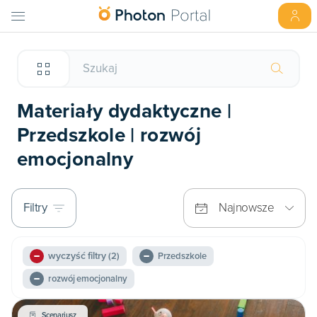
Materiały dydaktyczne |
Przedszkole | rozwój
emocjonalny
Filtry
Najnowsze
wyczyść filtry
(2)
Przedszkole
rozwój emocjonalny
Scenariusz