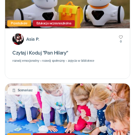
Przedszkole
Edukacja wczesnoszkolna
Asia P.
0
Czytaj i Koduj "Pan Hilary"
rozwój emocjonalny • rozwój społeczny • zajęcia w bibliotece
Scenariusz