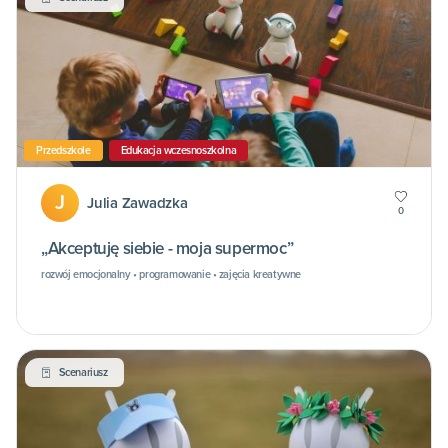
Przedszkole
Edukacja wczesnoszkolna
J
Julia Zawadzka
0
„Akceptuję siebie - moja supermoc”
rozwój emocjonalny • programowanie • zajęcia kreatywne
Scenariusz