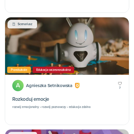
Scenariusz
Przedszkole
Edukacja wczesnoszkolna
A
Agnieszka Setnikowska
7
Rozkoduj emocje
rozwój emocjonalny • rozwój poznawczy • edukacja zdalna