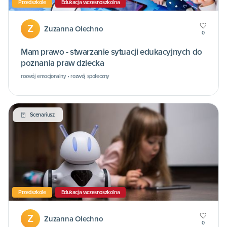
Przedszkole
Edukacja wczesnoszkolna
Z
Zuzanna Olechno
0
Mam prawo - stwarzanie sytuacji edukacyjnych do
poznania praw dziecka
rozwój emocjonalny • rozwój społeczny
Scenariusz
Przedszkole
Edukacja wczesnoszkolna
Z
Zuzanna Olechno
0