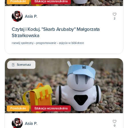
Przedszkole
Edukacja wczesnoszkolna
Asia P.
2
Czytaj i Koduj. "Skarb Arubaby" Małgorzata
Strzałkowska
rozwój społeczny • programowanie • zajęcia w bibliotece
Scenariusz
Przedszkole
Edukacja wczesnoszkolna
Asia P.
0