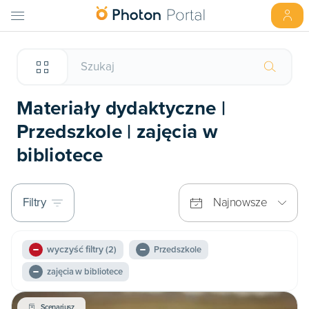
Materiały dydaktyczne |
Przedszkole | zajęcia w
bibliotece
Filtry
Najnowsze
wyczyść filtry
(2)
Przedszkole
zajęcia w bibliotece
Scenariusz