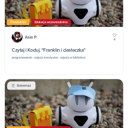
Przedszkole
Edukacja wczesnoszkolna
Asia P.
6
Czytaj i Koduj. "Franklin i ciasteczka"
programowanie • zajęcia kreatywne • zajęcia w bibliotece
Scenariusz