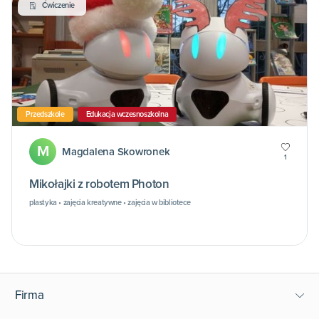
Ćwiczenie
Przedszkole
Edukacja wczesnoszkolna
M
Magdalena Skowronek
1
Mikołajki z robotem Photon
plastyka • zajęcia kreatywne • zajęcia w bibliotece
Firma