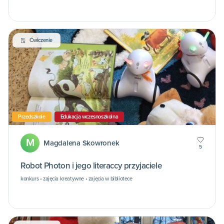
Ćwiczenie
Przedszkole
Edukacja wczesnoszkolna
M
Magdalena Skowronek
5
Robot Photon i jego literaccy przyjaciele
konkurs • zajęcia kreatywne • zajęcia w bibliotece