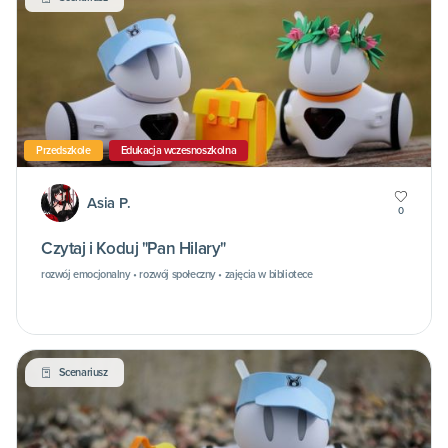
Przedszkole
Edukacja wczesnoszkolna
Asia P.
0
Czytaj i Koduj "Pan Hilary"
rozwój emocjonalny • rozwój społeczny • zajęcia w bibliotece
Scenariusz