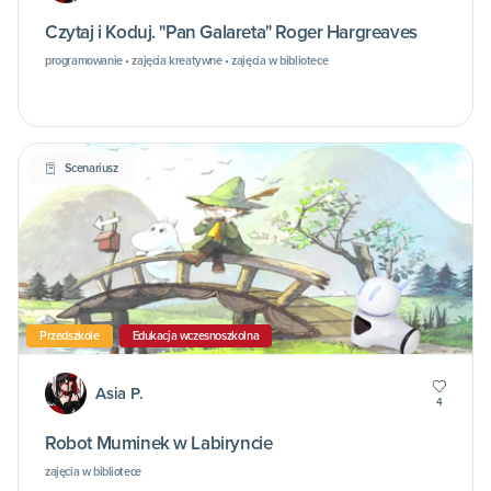
Czytaj i Koduj. "Pan Galareta" Roger Hargreaves
programowanie • zajęcia kreatywne • zajęcia w bibliotece
Scenariusz
Przedszkole
Edukacja wczesnoszkolna
Asia P.
4
Robot Muminek w Labiryncie
zajęcia w bibliotece