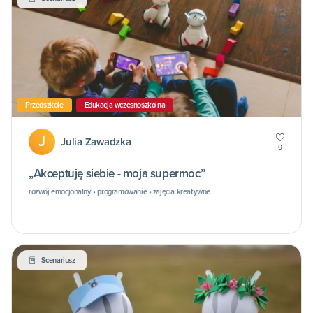
Przedszkole
Edukacja wczesnoszkolna
J
Julia Zawadzka
0
„Akceptuję siebie - moja supermoc”
rozwój emocjonalny • programowanie • zajęcia kreatywne
Scenariusz