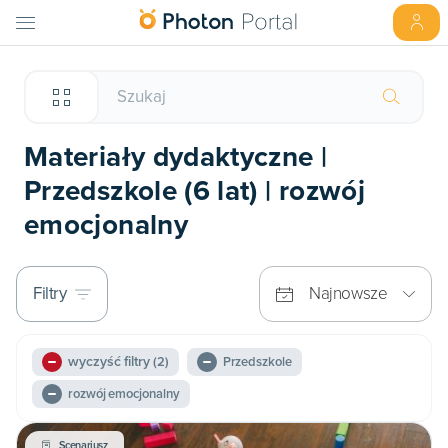
Materiały dydaktyczne |
Przedszkole (6 lat) | rozwój
emocjonalny
Filtry
Najnowsze
wyczyść filtry
(2)
Przedszkole
rozwój emocjonalny
Scenariusz