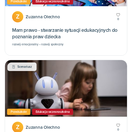
Przedszkole
Edukacja wczesnoszkolna
Z
Zuzanna Olechno
0
Mam prawo - stwarzanie sytuacji edukacyjnych do
poznania praw dziecka
rozwój emocjonalny • rozwój społeczny
Scenariusz
Przedszkole
Edukacja wczesnoszkolna
Z
Zuzanna Olechno
0