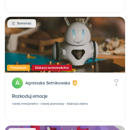
Scenariusz
Przedszkole
Edukacja wczesnoszkolna
A
Agnieszka Setnikowska
7
Rozkoduj emocje
rozwój emocjonalny • rozwój poznawczy • edukacja zdalna