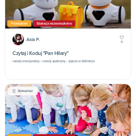
Przedszkole
Edukacja wczesnoszkolna
Asia P.
0
Czytaj i Koduj "Pan Hilary"
rozwój emocjonalny • rozwój społeczny • zajęcia w bibliotece
Scenariusz