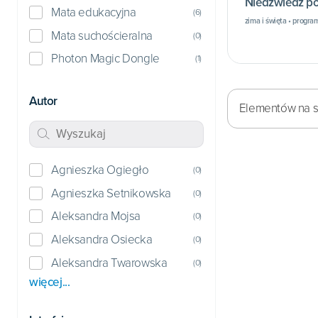
Niedźwiedź po
Mata edukacyjna
(
6
)
zima i święta • progra
Mata suchościeralna
(
0
)
Photon Magic Dongle
(
1
)
Autor
Elementów na st
Agnieszka Ogiegło
(
0
)
Agnieszka Setnikowska
(
0
)
Aleksandra Mojsa
(
0
)
Aleksandra Osiecka
(
0
)
Aleksandra Twarowska
(
0
)
więcej...