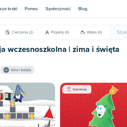
sze kroki
Pomoc
Społeczność
Blog
Ćwiczenia
(
2
)
Projekty
(
0
)
Wideo
(
0
)
ja wczesnoszkolna | zima i święta
zima i święta
Scenariusz