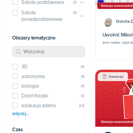
Szkoła podstawowa
(
2
)
Edukacja wczesnoszkol
Szkoła
(
0
)
ponadpodstawowa
Dorota 
Uwolnić Mikoł
Obszary tematyczne
zima i święta • język 
3D
(
0
)
astronomia
(
4
)
Scenariusz
biologia
(
0
)
Dzień Kropki
(
3
)
edukacja zdalna
(
22
)
więcej...
Edukacja wczesnoszkol
Czas