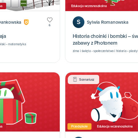
na
Edukacja wczesnoszkolna
S
Dankowska
Sylwia Romanowska
6
aja
Historia choinki i bombki – ś
zabawy z Photonem
polski • matematyka
zima i święta • społeczeństwo i historia • plast
Scenariusz
na
Przedszkole
Edukacja wczesnoszkolna