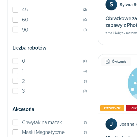
S
Sylwia 
45
(
2
)
Obrazkowe za
60
(
0
)
zabawy z Pho
90
(
4
)
zima i święta • matem
Liczba robotów
0
(
0
)
Ćwiczenie
1
(
4
)
2
(
1
)
3+
(
3
)
Akcesoria
Przedszkole
Eduk
Chwytak na mazak
(
1
)
J
Joanna K
Maski Magnetyczne
(
1
)