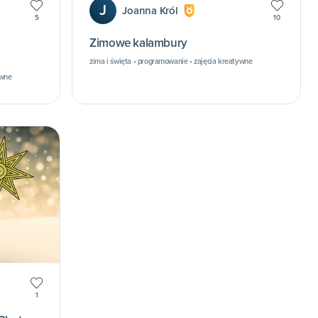
J
Joanna Król
5
10
Zimowe kalambury
zima i święta • programowanie • zajęcia kreatywne
ywne
1