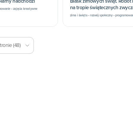
larny nadchodzi
Blask zimowych świąt. Robot
na tropie świątecznych zwyc
mowanie • zajęcia kreatywne
różnych kultur.
zima i święta • rozwój społeczny • programowa
ronie (48)