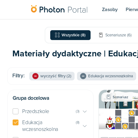
Zasoby
Pierw
Wszystkie
(
8
)
Scenariusze
(
6
)
Materiały dydaktyczne | Edukac
Filtry:
wyczyść filtry
(2)
Edukacja wczesnoszkolna
Grupa docelowa
Scenariusz
Przedszkole
(
3
)
Edukacja
(
8
)
wczesnoszkolna