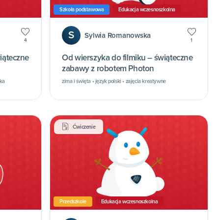
Szkoła podstawowa
Edukacja wczesnoszkolna
S
Sylwia Romanowska
4
1
wiąteczne
Od wierszyka do filmiku – świąteczne
zabawy z robotem Photon
yka
zima i święta • język polski • zajęcia kreatywne
Ćwiczenie
Przedszkole
Edukacja wczesnoszkolna