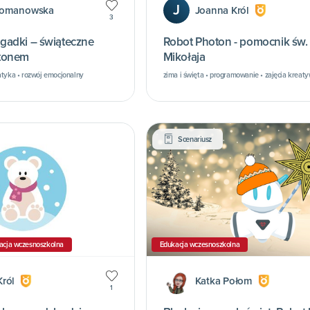
J
Romanowska
Joanna Król
3
gadki – świąteczne
Robot Photon - pomocnik św.
tonem
Mikołaja
atyka • rozwój emocjonalny
zima i święta • programowanie • zajęcia kreat
Scenariusz
acja wczesnoszkolna
Edukacja wczesnoszkolna
ról
Katka Połom
1