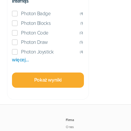
Interfejs
Photon Badge
(
4
)
Photon Blocks
(
1
)
Photon Code
(
0
)
Photon Draw
(
5
)
Photon Joystick
(
4
)
więcej...
Pokaż wyniki
Firma
O nas