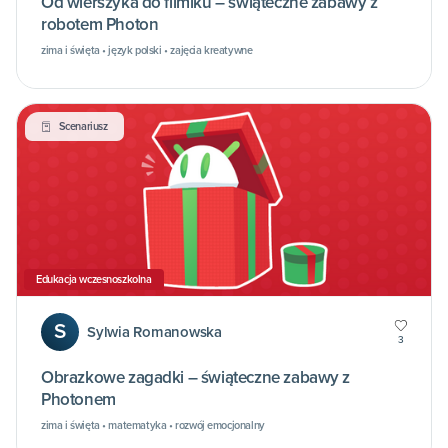
Od wierszyka do filmiku – świąteczne zabawy z
robotem Photon
zima i święta • język polski • zajęcia kreatywne
Scenariusz
Edukacja wczesnoszkolna
S
Sylwia Romanowska
3
Obrazkowe zagadki – świąteczne zabawy z
Photonem
zima i święta • matematyka • rozwój emocjonalny