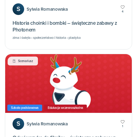
S
Sylwia Romanowska
4
Historia choinki i bombki – świąteczne zabawy z
Photonem
zima i święta • społeczeństwo i historia • plastyka
Scenariusz
Szkoła podstawowa
Edukacja wczesnoszkolna
S
Sylwia Romanowska
1