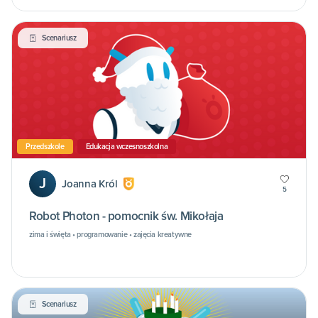
Scenariusz
Przedszkole
Edukacja wczesnoszkolna
J
Joanna Król
5
Robot Photon - pomocnik św. Mikołaja
zima i święta • programowanie • zajęcia kreatywne
Scenariusz