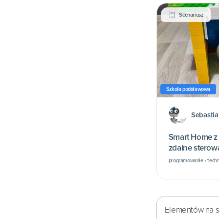
Scenariusz
Szkoła podstawowa
Sebasti
Smart Home z
zdalne sterow
budynku
programowanie • techn
Elementów na st