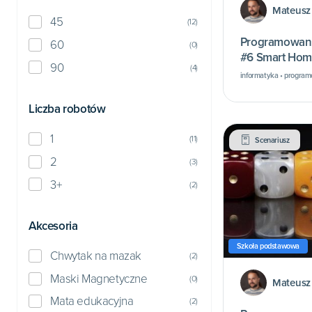
Mateusz
45
(
12
)
Programowani
60
(
0
)
#6 Smart Hom
90
(
4
)
informatyka • program
Liczba robotów
1
(
11
)
Scenariusz
2
(
3
)
3+
(
2
)
Akcesoria
Szkoła podstawowa
Chwytak na mazak
(
2
)
Maski Magnetyczne
(
0
)
Mateusz
Mata edukacyjna
(
2
)