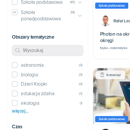
Szkoła podstawowa
(
45
)
Szkoła podstawowa
Szkoła
(
16
)
ponadpodstawowa
Rafał Le
Photon na okrą
Obszary tematyczne
okręgi
fizyka • matematyka
astronomia
(
0
)
biologia
(
0
)
Scenariusz
Dzień Kropki
(
0
)
edukacja zdalna
(
3
)
ekologia
(
1
)
więcej...
Szkoła podstawowa
Czas