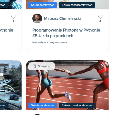
wowa
Szkoła podstawowa
Szkoła ponadpodstawowa
Mateusz Chmielewski
1
3
ythonie
Programowanie Photona w Pythonie
#5 Jazda po punktach
informatyka • programowanie
Scenariusz
wowa
Szkoła podstawowa
Szkoła ponadpodstawowa