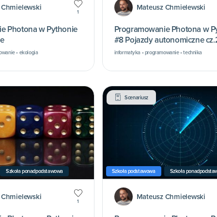
 Chmielewski
Mateusz Chmielewski
1
e Photona w Pythonie
Programowanie Photona w P
e
#8 Pojazdy autonomiczne cz.
owanie • ekologia
informatyka • programowanie • technika
Scenariusz
Szkoła ponadpodstawowa
Szkoła podstawowa
Szkoła ponadpodsta
 Chmielewski
Mateusz Chmielewski
1