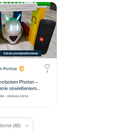
Szkoła ponadpodstawowa
an Pontus
3
 robotem Photon –
anie oświetleniem
ika • edukacja zdalna
ronie (48)