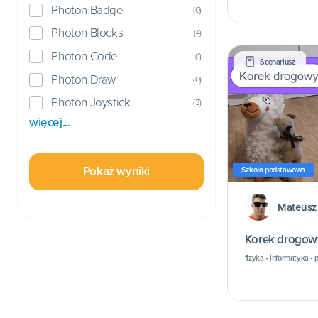
Photon Badge
(
0
)
Photon Blocks
(
4
)
Photon Code
(
1
)
Scenariusz
Photon Draw
(
0
)
Photon Joystick
(
3
)
więcej...
Pokaż wyniki
Szkoła podstawowa
Mateusz 
Korek drogow
fizyka • informatyka 