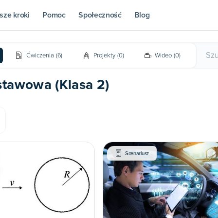
sze kroki
Pomoc
Społeczność
Blog
Ćwiczenia
(
6
)
Projekty
(
0
)
Wideo
(
0
)
stawowa (Klasa 2)
Scenariusz