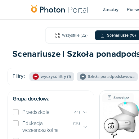
Zasoby
Pierw
Wszystkie
(
22
)
Scenariusze
(
16
)
Scenariusze | Szkoła ponadpod
Filtry:
wyczyść filtry
(1)
Szkoła ponadpodstawowa
Grupa docelowa
Scenariusz
Przedszkole
(
55
)
Edukacja
(
130
)
wczesnoszkolna