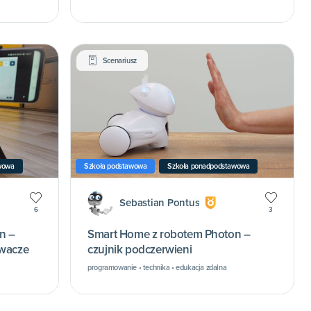
Scenariusz
wowa
Szkoła podstawowa
Szkoła ponadpodstawowa
Sebastian Pontus
6
3
n –
Smart Home z robotem Photon –
ywacze
czujnik podczerwieni
programowanie • technika • edukacja zdalna