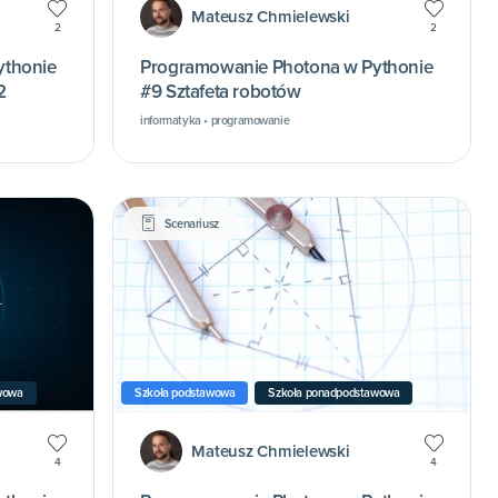
Mateusz Chmielewski
2
2
ythonie
Programowanie Photona w Pythonie
2
#9 Sztafeta robotów
informatyka • programowanie
Scenariusz
wowa
Szkoła podstawowa
Szkoła ponadpodstawowa
Mateusz Chmielewski
4
4