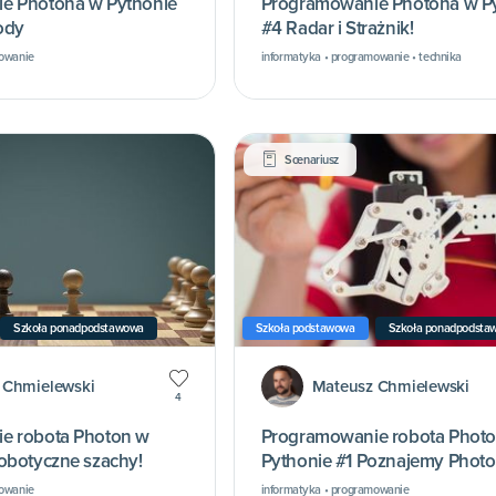
e Photona w Pythonie
Programowanie Photona w P
ody
#4 Radar i Strażnik!
mowanie
informatyka • programowanie • technika
Scenariusz
Szkoła ponadpodstawowa
Szkoła podstawowa
Szkoła ponadpodsta
 Chmielewski
Mateusz Chmielewski
4
e robota Photon w
Programowanie robota Phot
obotyczne szachy!
Pythonie #1 Poznajemy Photo
Pythona!
mowanie
informatyka • programowanie