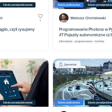
Szkoła ponadpodstawowa
Szkoła podstawowa
Szkoła ponadpodsta
ch
Mateusz Chmielewski
1
gło, czyli rysujemy
Programowanie Photona w P
#7 Pojazdy autonomiczne cz.1
informatyka • programowanie • technika
Scenariusz
Szkoła ponadpodstawowa
Szkoła podstawowa
Szkoła ponadpodsta