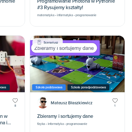
ythonie
Programowanie Photona w Pythonie
#3 Rysujemy kształty!
matematyka • informatyka • programowanie
Scenariusz
wowa
Szkoła podstawowa
Szkoła ponadpodstawowa
Mateusz Błaszkiewicz
8
1
on w
Zbieramy i sortujemy dane
na i
fizyka • informatyka • programowanie