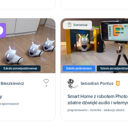
Scenariusz
Szkoła ponadpodstawowa
Szkoła podstawowa
Szkoła ponadpodsta
Błaszkiewicz
Sebastian Pontus
7
y
Smart Home z robotem Photo
zdalne dźwięki audio i włam
• programowanie
programowanie • technika • edukacja zdalna