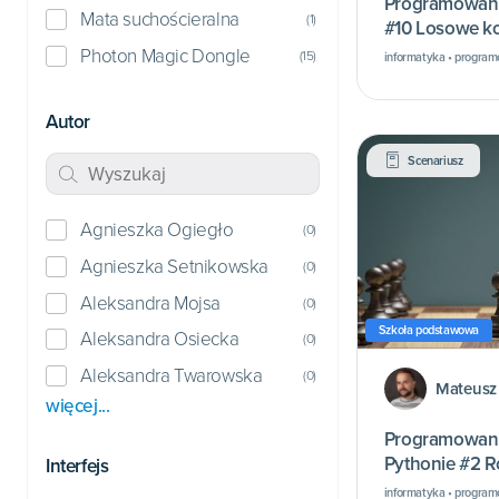
Programowani
Mata suchościeralna
(
1
)
#10 Losowe k
Photon Magic Dongle
(
15
)
informatyka • progra
Autor
Scenariusz
Agnieszka Ogiegło
(
0
)
Agnieszka Setnikowska
(
0
)
Aleksandra Mojsa
(
0
)
Szkoła podstawowa
Aleksandra Osiecka
(
0
)
Aleksandra Twarowska
(
0
)
Mateusz
więcej...
Programowani
Pythonie #2 R
Interfejs
informatyka • progra