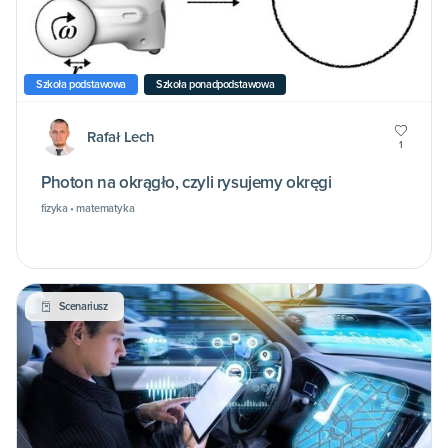
Szkoła podstawowa
Szkoła ponadpodstawowa
Rafał Lech
1
Photon na okrągło, czyli rysujemy okręgi
fizyka • matematyka
Scenariusz