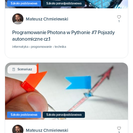
Szkoła podstawowa
Szkoła ponadpodstawowa
Mateusz Chmielewski
1
Programowanie Photona w Pythonie #7 Pojazdy
autonomiczne cz.1
informatyka • programowanie • technika
Scenariusz
Szkoła podstawowa
Szkoła ponadpodstawowa
Mateusz Chmielewski
3