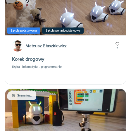
Szkoła podstawowa
Szkoła ponadpodstawowa
Mateusz Błaszkiewicz
7
Korek drogowy
fizyka • informatyka • programowanie
Scenariusz