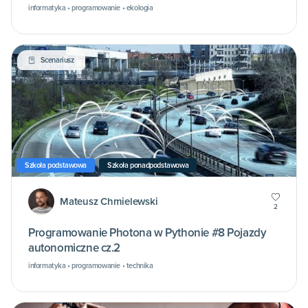
informatyka • programowanie • ekologia
Scenariusz
Szkoła podstawowa
Szkoła ponadpodstawowa
Mateusz Chmielewski
2
Programowanie Photona w Pythonie #8 Pojazdy
autonomiczne cz.2
informatyka • programowanie • technika