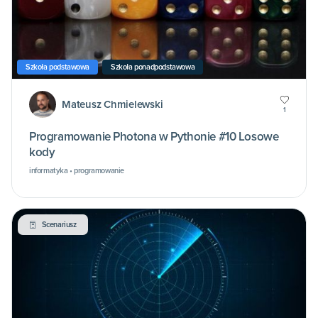
Szkoła podstawowa
Szkoła ponadpodstawowa
Mateusz Chmielewski
1
Programowanie Photona w Pythonie #10 Losowe
kody
informatyka • programowanie
Scenariusz