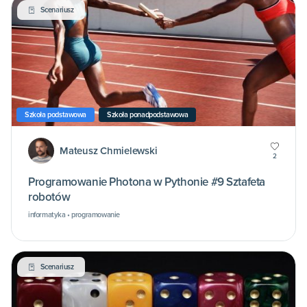
Scenariusz
Szkoła podstawowa
Szkoła ponadpodstawowa
Mateusz Chmielewski
2
Programowanie Photona w Pythonie #9 Sztafeta
robotów
informatyka • programowanie
Scenariusz