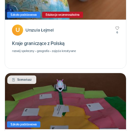
Szkoła podstawowa
Edukacja wczesnoszkolna
U
Urszula Łejmel
6
Kraje graniczące z Polską
rozwój społeczny • geografia • zajęcia kreatywne
Scenariusz
Szkoła podstawowa