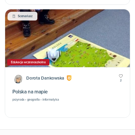
Scenariusz
Edukacja wczesnoszkolna
Dorota Dankowska
2
Polska na mapie
przyroda • geografia • informatyka