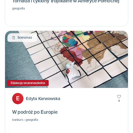
Tornada i cyklony tropikalne w Ameryce Północnej
geografia
Scenariusz
Edukacja wczesnoszkolna
E
Edyta Karwowska
4
W podróż po Europie
konkurs • geografia