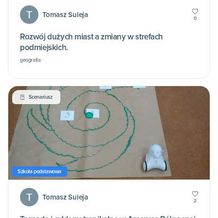
Tomasz Suleja
0
Rozwój dużych miast a zmiany w strefach
podmiejskich.
geografia
Scenariusz
Szkoła podstawowa
Tomasz Suleja
2