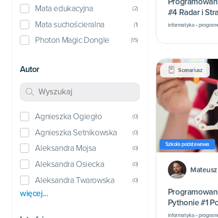
Programowani
Mata edukacyjna
(
2
)
#4 Radar i Str
Mata suchościeralna
(
1
)
informatyka • program
Photon Magic Dongle
(
15
)
Autor
Scenariusz
Agnieszka Ogiegło
(
0
)
Agnieszka Setnikowska
(
0
)
Szkoła podstawowa
Aleksandra Mojsa
(
0
)
Aleksandra Osiecka
(
0
)
Mateusz
Aleksandra Twarowska
(
0
)
Programowani
więcej...
Pythonie #1 P
Pythona!
informatyka • progra