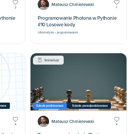
Mateusz Chmielewski
2
1
ythonie
Programowanie Photona w Pythonie
#10 Losowe kody
informatyka • programowanie
Scenariusz
wowa
Szkoła podstawowa
Szkoła ponadpodstawowa
Mateusz Chmielewski
4
4