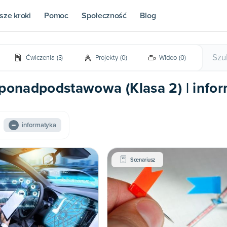
sze kroki
Pomoc
Społeczność
Blog
Ćwiczenia
(
3
)
Projekty
(
0
)
Wideo
(
0
)
 ponadpodstawowa (Klasa 2) | info
informatyka
Scenariusz