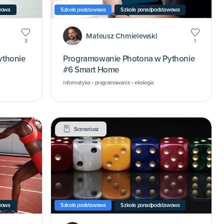
wowa
Szkoła podstawowa
Szkoła ponadpodstawowa
Mateusz Chmielewski
3
1
ythonie
Programowanie Photona w Pythonie
#6 Smart Home
informatyka • programowanie • ekologia
Scenariusz
wowa
Szkoła podstawowa
Szkoła ponadpodstawowa