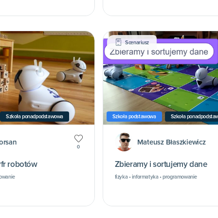
Scenariusz
Szkoła ponadpodstawowa
Szkoła podstawowa
Szkoła ponadpodsta
orsan
Mateusz Błaszkiewicz
0
fr robotów
Zbieramy i sortujemy dane
mowanie
fizyka • informatyka • programowanie