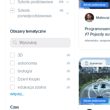
Szkoła podstawowa
(
28
)
Szkoła podstawowa
Szkoła
(
16
)
ponadpodstawowa
Mateusz
Programowani
Obszary tematyczne
#7 Pojazdy au
informatyka • program
3D
(
0
)
astronomia
(
0
)
Scenariusz
biologia
(
0
)
Dzień Kropki
(
0
)
edukacja zdalna
(
3
)
więcej...
Szkoła podstawowa
Czas