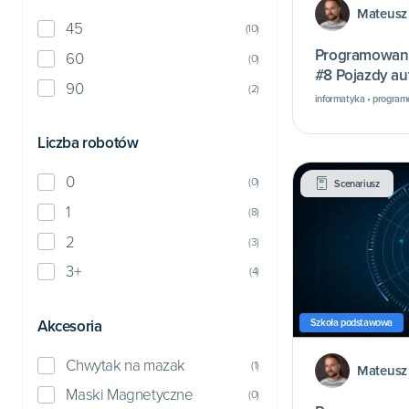
Mateusz
45
(
10
)
Programowani
60
(
0
)
#8 Pojazdy au
90
(
2
)
informatyka • program
Liczba robotów
0
(
0
)
Scenariusz
1
(
8
)
2
(
3
)
3+
(
4
)
Akcesoria
Szkoła podstawowa
Chwytak na mazak
(
1
)
Mateusz
Maski Magnetyczne
(
0
)