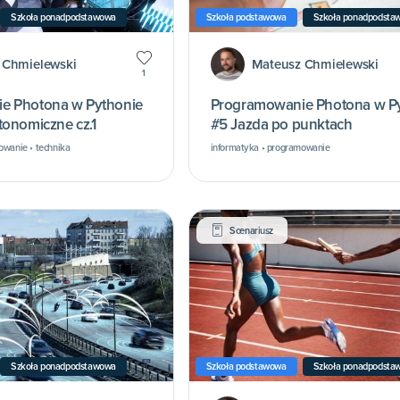
Szkoła ponadpodstawowa
Szkoła podstawowa
Szkoła ponadpodsta
 Chmielewski
Mateusz Chmielewski
1
e Photona w Pythonie
Programowanie Photona w P
tonomiczne cz.1
#5 Jazda po punktach
owanie • technika
informatyka • programowanie
Scenariusz
Szkoła ponadpodstawowa
Szkoła podstawowa
Szkoła ponadpodsta