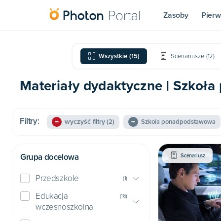
Zasoby
Pierw
Wszystkie
(
15
)
Scenariusze
(
12
)
Materiały dydaktyczne | Szkoła
Filtry:
wyczyść filtry
(2)
Szkoła ponadpodstawowa
Grupa docelowa
Scenariusz
Przedszkole
(
1
)
Edukacja
(
16
)
wczesnoszkolna