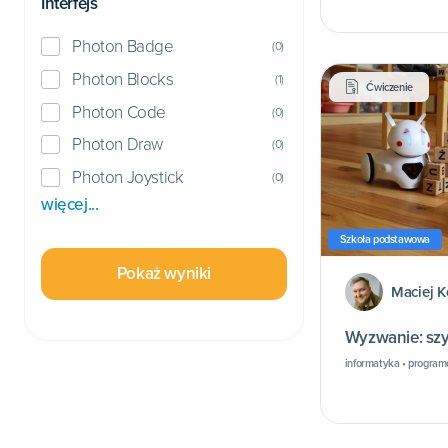
Interfejs
Photon Badge
(
0
)
Photon Blocks
(
1
)
Ćwiczenie
Photon Code
(
0
)
Photon Draw
(
0
)
Photon Joystick
(
0
)
więcej...
Szkoła podstawowa
Pokaż wyniki
Maciej K
Wyzwanie: szy
informatyka • progra