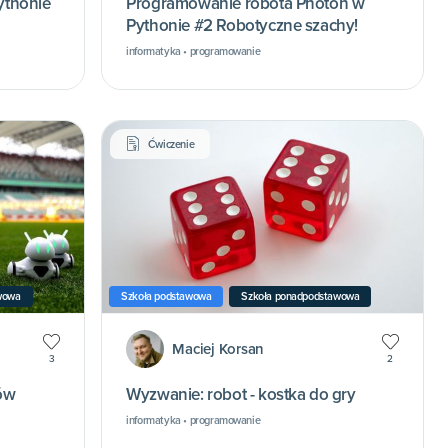
ythonie
Programowanie robota Photon w
Pythonie #2 Robotyczne szachy!
informatyka • programowanie
Ćwiczenie
wowa
Szkoła podstawowa
Szkoła ponadpodstawowa
Maciej Korsan
3
2
ów
Wyzwanie: robot - kostka do gry
informatyka • programowanie