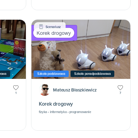
Scenariusz
wowa
Szkoła podstawowa
Szkoła ponadpodstawowa
Mateusz Błaszkiewicz
1
7
Korek drogowy
fizyka • informatyka • programowanie