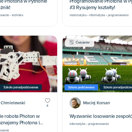
e Photona w Pythonie
Programowanie Photona w P
ażnik!
#3 Rysujemy kształty!
owanie • technika
matematyka • informatyka • programowanie
Ćwiczenie
Szkoła ponadpodstawowa
Szkoła podstawowa
Szkoła ponadpodsta
 Chmielewski
Maciej Korsan
8
e robota Photon w
Wyzwanie: losowanie zespoł
oznajemy Photona i
informatyka • programowanie
mowanie