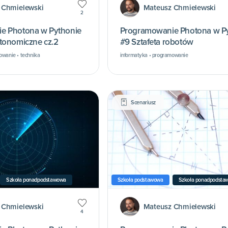
 Chmielewski
Mateusz Chmielewski
2
e Photona w Pythonie
Programowanie Photona w P
tonomiczne cz.2
#9 Sztafeta robotów
owanie • technika
informatyka • programowanie
Scenariusz
Szkoła ponadpodstawowa
Szkoła podstawowa
Szkoła ponadpodsta
 Chmielewski
Mateusz Chmielewski
4