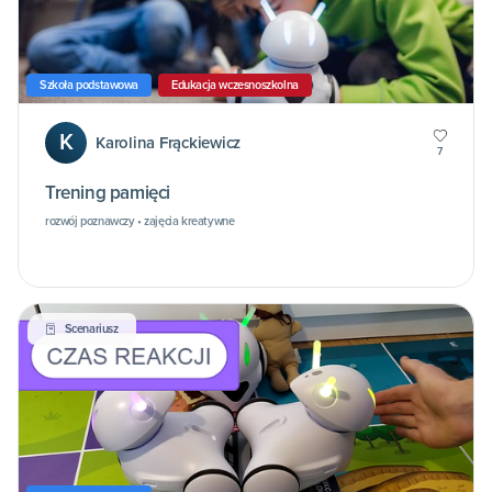
Szkoła podstawowa
Edukacja wczesnoszkolna
K
Karolina Frąckiewicz
7
Trening pamięci
rozwój poznawczy • zajęcia kreatywne
Scenariusz