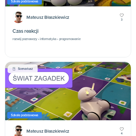
Szkoła podstawowa
Mateusz Błaszkiewicz
3
Czas reakcji
rozwój poznawczy • informatyka • programowanie
Scenariusz
Szkoła podstawowa
Mateusz Błaszkiewicz
4