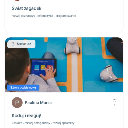
Świat zagadek
rozwój poznawczy • informatyka • programowanie
Scenariusz
Szkoła podstawowa
Paulina Mania
4
Koduj i reaguj!
konkurs • rozwój emocjonalny • rozwój społeczny