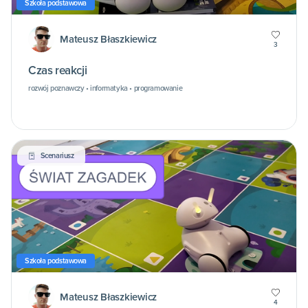
Szkoła podstawowa
Mateusz Błaszkiewicz
3
Czas reakcji
rozwój poznawczy • informatyka • programowanie
Scenariusz
Szkoła podstawowa
Mateusz Błaszkiewicz
4