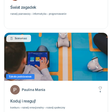
Świat zagadek
rozwój poznawczy • informatyka • programowanie
Scenariusz
Szkoła podstawowa
Paulina Mania
4
Koduj i reaguj!
konkurs • rozwój emocjonalny • rozwój społeczny