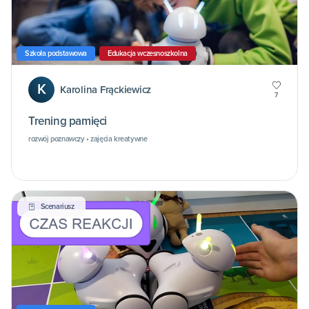
Szkoła podstawowa
Edukacja wczesnoszkolna
K
Karolina Frąckiewicz
7
Trening pamięci
rozwój poznawczy • zajęcia kreatywne
Scenariusz