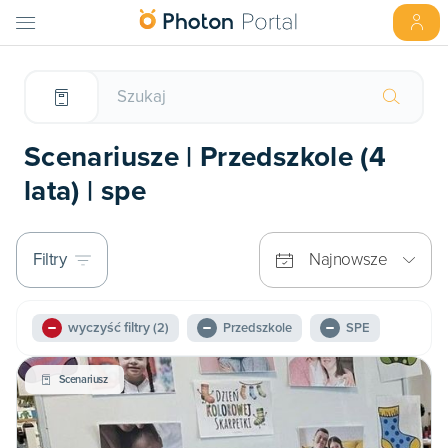
Scenariusze | Przedszkole (4
lata) | spe
Filtry
Najnowsze
wyczyść filtry
(2)
Przedszkole
SPE
Scenariusz