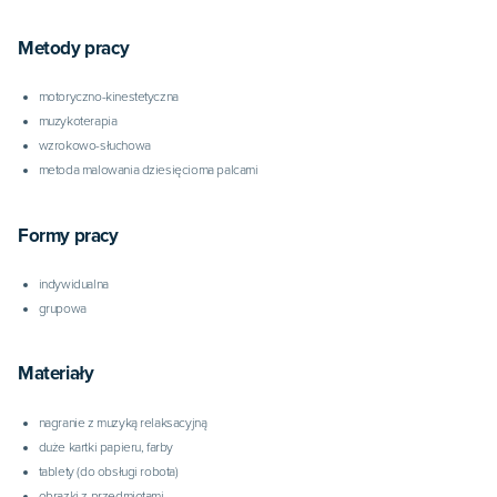
Metody pracy
motoryczno-kinestetyczna
muzykoterapia
wzrokowo-słuchowa
metoda malowania dziesięcioma palcami
Formy pracy
indywidualna
grupowa
Materiały
nagranie z muzyką relaksacyjną
duże kartki papieru, farby
tablety (do obsługi robota)
obrazki z przedmiotami