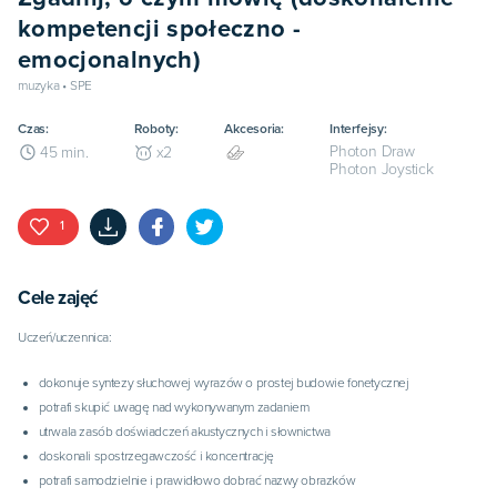
kompetencji społeczno -
emocjonalnych)
muzyka • SPE
Czas:
Roboty:
Akcesoria:
Interfejsy:
Photon Draw
45
min.
x
2
Photon Joystick
1
Cele zajęć
Uczeń/uczennica:
dokonuje syntezy słuchowej wyrazów o prostej budowie fonetycznej
potrafi skupić uwagę nad wykonywanym zadaniem
utrwala zasób doświadczeń akustycznych i słownictwa
doskonali spostrzegawczość i koncentrację
potrafi samodzielnie i prawidłowo dobrać nazwy obrazków