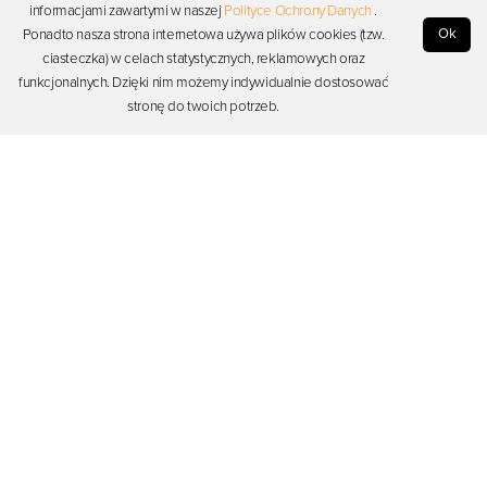
4. Zakończenie
informacjami zawartymi w naszej
Polityce Ochrony Danych
.
Ok
Ponadto nasza strona internetowa używa plików cookies (tzw.
Malowanie dłonią lub palcami ilustracji kotka – podczas pracy dzieciom towarzyszy
ciasteczka) w celach statystycznych, reklamowych oraz
muzyka relaksacyjna.
funkcjonalnych. Dzięki nim możemy indywidualnie dostosować
stronę do twoich potrzeb.
Dodano:
28-10-2020
, przez:
Renata Idzik
, Ostatnia aktualizacja:
05-02-2021
Dyskusja (brak komentarzy)
Zaloguj się, aby rozpocząć dyskusję
Zaloguj się
Firma
Zasoby
Wsparcie