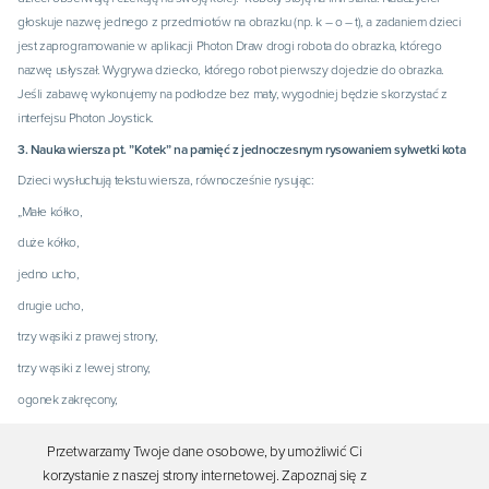
głoskuje nazwę jednego z przedmiotów na obrazku (np. k – o – t), a zadaniem dzieci
jest zaprogramowanie w aplikacji Photon Draw drogi robota do obrazka, którego
nazwę usłyszał. Wygrywa dziecko, którego robot pierwszy dojedzie do obrazka.
Jeśli zabawę wykonujemy na podłodze bez maty, wygodniej będzie skorzystać z
interfejsu Photon Joystick.
3. Nauka wiersza pt. ”Kotek” na pamięć z jednoczesnym rysowaniem sylwetki kota
Dzieci wysłuchują tekstu wiersza, równocześnie rysując:
„Małe kółko,
duże kółko,
jedno ucho,
drugie ucho,
trzy wąsiki z prawej strony,
trzy wąsiki z lewej strony,
ogonek zakręcony,
i jest kotek tyłem odwrócony”
Przetwarzamy Twoje dane osobowe, by umożliwić Ci
korzystanie z naszej strony internetowej. Zapoznaj się z