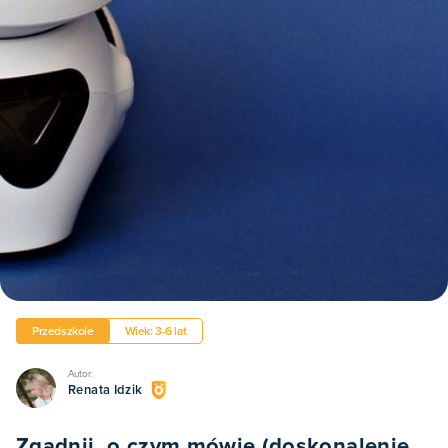
Przedszkole
Wiek: 3-6 lat
Autor:
Renata Idzik
Zgadnij, o czym mówię (doskonalenie