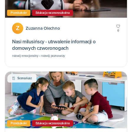
Przedszkole
Edukacja wczesnoszkolna
Z
Zuzanna Olechno
0
Nasi milusińscy - utrwalenie informacji o
domowych czworonogach
rozwój emocjonalny • rozwój poznawczy
Scenariusz
Przedszkole
Edukacja wczesnoszkolna