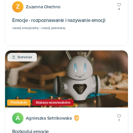
Z
Zuzanna Olechno
4
Emocje - rozpoznawanie i nazywanie emocji
rozwój emocjonalny • rozwój poznawczy
Scenariusz
Przedszkole
Edukacja wczesnoszkolna
A
Agnieszka Setnikowska
7
Rozkoduj emocje