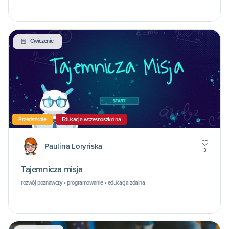
Ćwiczenie
Przedszkole
Edukacja wczesnoszkolna
Paulina Loryńska
3
Tajemnicza misja
rozwój poznawczy • programowanie • edukacja zdalna