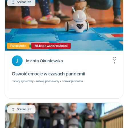
Scenariusz
Przedszkole
Edukacja wczesnoszkolna
J
Jolanta Okuniewska
1
Oswoić emocje w czasach pandemii
rozwój społeczny • rozwój poznawczy • edukacja zdalna
Scenariusz