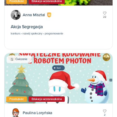
Przedszkole
Edukacja wczesnoszkolna
Anna Misztal
22
Akcja Segregacja
konkurs • rozwój społeczny • programowanie
Ćwiczenie
Przedszkole
Edukacja wczesnoszkolna
Paulina Loryńska
2