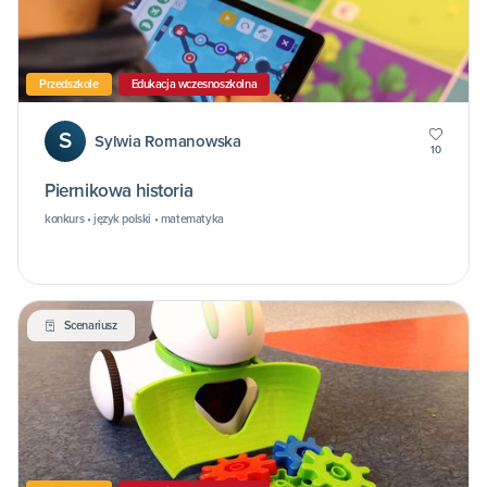
Przedszkole
Edukacja wczesnoszkolna
S
Sylwia Romanowska
10
Piernikowa historia
konkurs • język polski • matematyka
Scenariusz