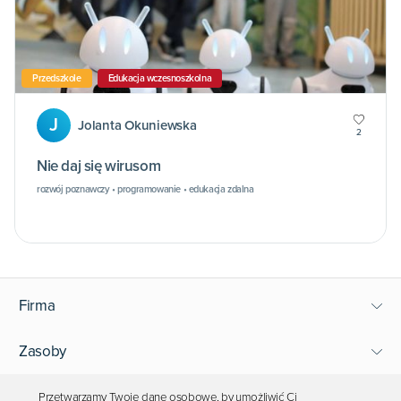
Przedszkole
Edukacja wczesnoszkolna
J
Jolanta Okuniewska
2
Nie daj się wirusom
rozwój poznawczy • programowanie • edukacja zdalna
Firma
Zasoby
Wsparcie
Przetwarzamy Twoje dane osobowe, by umożliwić Ci