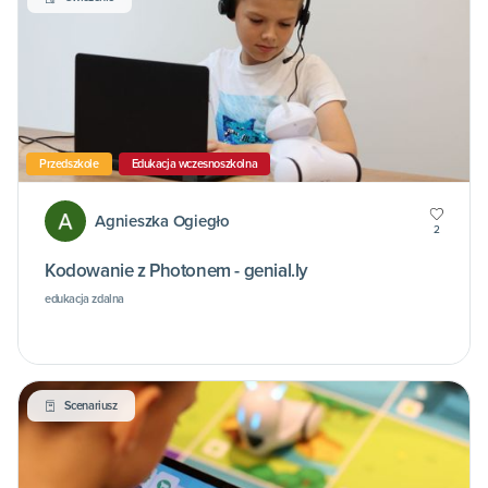
Przedszkole
Edukacja wczesnoszkolna
Agnieszka Ogiegło
2
Kodowanie z Photonem - genial.ly
edukacja zdalna
Scenariusz