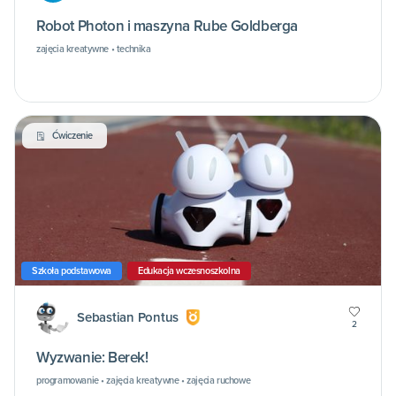
Robot Photon i maszyna Rube Goldberga
zajęcia kreatywne • technika
Ćwiczenie
Szkoła podstawowa
Edukacja wczesnoszkolna
Sebastian Pontus
2
Wyzwanie: Berek!
programowanie • zajęcia kreatywne • zajęcia ruchowe