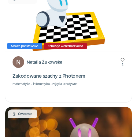
Szkoła podstawowa
Edukacja wczesnoszkolna
Natalia Żukowska
2
Zakodowane szachy z Photonem
matematyka • informatyka • zajęcia kreatywne
Ćwiczenie