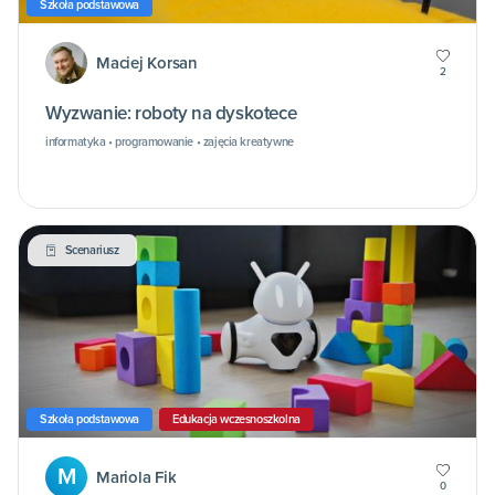
Szkoła podstawowa
Maciej Korsan
2
Wyzwanie: roboty na dyskotece
informatyka • programowanie • zajęcia kreatywne
Scenariusz
Szkoła podstawowa
Edukacja wczesnoszkolna
M
Mariola Fik
0