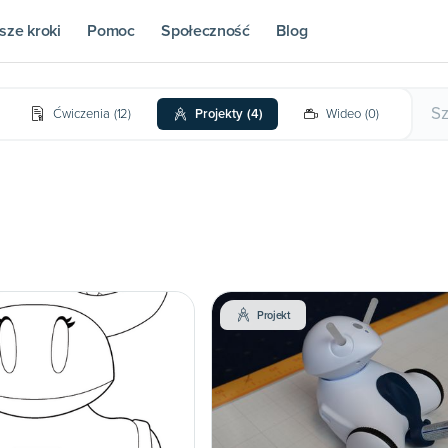
sze kroki
Pomoc
Społeczność
Blog
Ćwiczenia
(
12
)
Projekty
(
4
)
Wideo
(
0
)
Projekt