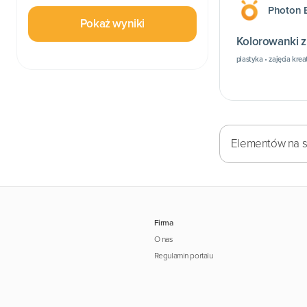
Photon 
Pokaż wyniki
K
plastyka • zajęcia kre
Elementów na st
Firma
O nas
Regulamin portalu