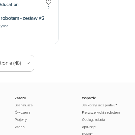
Education
5
olorowanki z robotem - zestaw #2
atywne
ronie (48)
Zasoby
Wsparcie
Scenariusze
Jak korzystać z portalu?
Ćwiczenia
Pierwsze kroki z robotem
Projekty
Obsługa robota
Wideo
Aplikacje
Kontakt