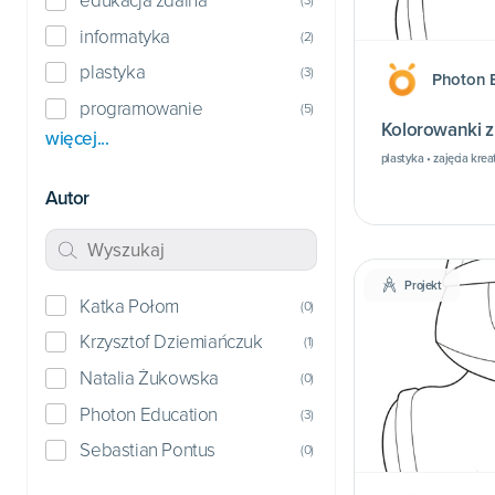
edukacja zdalna
informatyka
(
2
)
plastyka
(
3
)
Photon 
programowanie
(
5
)
K
więcej...
plastyka • zajęcia kre
Autor
Projekt
Katka Połom
(
0
)
Krzysztof Dziemiańczuk
(
1
)
Natalia Żukowska
(
0
)
Photon Education
(
3
)
Sebastian Pontus
(
0
)