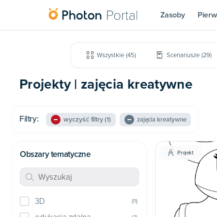
Zasoby
Pierw
Wszystkie
(
45
)
Scenariusze
(
29
)
Projekty | zajęcia kreatywne
Filtry:
wyczyść filtry
(1)
zajęcia kreatywne
Obszary tematyczne
Projekt
3D
(
11
)
(
3
)