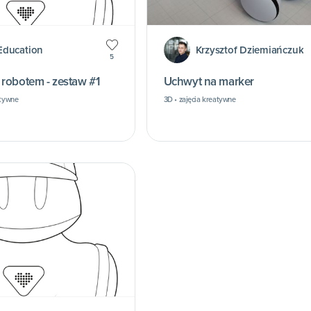
Education
Krzysztof Dziemiańczuk
5
olorowanki z robotem - zestaw #1
Uchwyt na marker
atywne
3D • zajęcia kreatywne