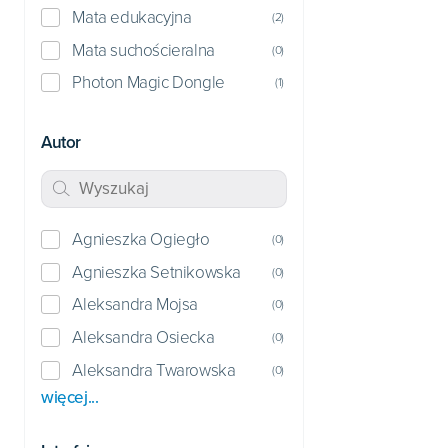
Mata edukacyjna
(
2
)
Mata suchościeralna
(
0
)
Photon Magic Dongle
(
1
)
Autor
Agnieszka Ogiegło
(
0
)
Agnieszka Setnikowska
(
0
)
Aleksandra Mojsa
(
0
)
Aleksandra Osiecka
(
0
)
Aleksandra Twarowska
(
0
)
więcej...