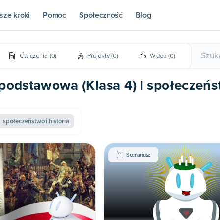
sze kroki
Pomoc
Społeczność
Blog
Ćwiczenia
(
0
)
Projekty
(
0
)
Wideo
(
0
)
podstawowa (Klasa 4) | społeczeńst
społeczeństwo i historia
Scenariusz