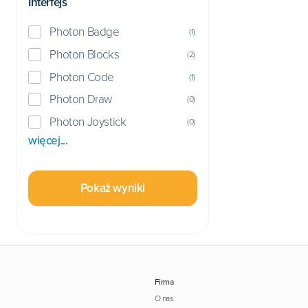
Interfejs
Photon Badge
(
1
)
Photon Blocks
(
2
)
Photon Code
(
1
)
Photon Draw
(
0
)
Photon Joystick
(
0
)
więcej...
Pokaż wyniki
Firma
O nas