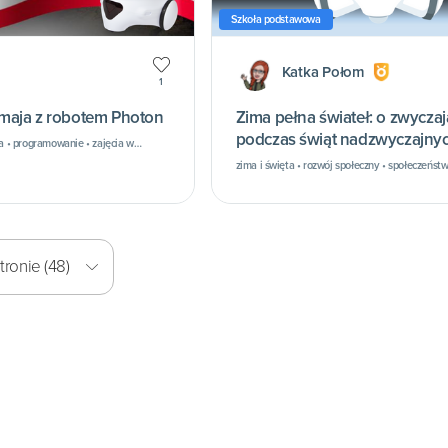
Szkoła podstawowa
Katka Połom
1
 maja z robotem Photon
Zima pełna świateł: o zwyczajach
podczas świąt nadzwyczajny
ia • programowanie • zajęcia w
zima i święta • rozwój społeczny • społeczeństwo
ronie (48)