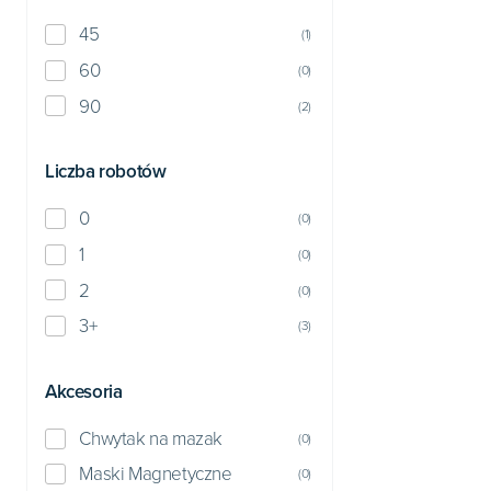
45
(
1
)
60
(
0
)
90
(
2
)
Liczba robotów
0
(
0
)
1
(
0
)
2
(
0
)
3+
(
3
)
Akcesoria
Chwytak na mazak
(
0
)
Maski Magnetyczne
(
0
)