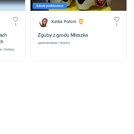
Szkoła podstawowa
Katka Połom
3
2
Zguby z grodu Mieszka
ch
społeczeństwo i historia
 i historia