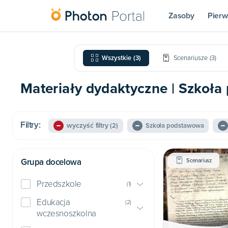
Zasoby
Pierw
Wszystkie
(
3
)
Scenariusze
(
3
)
Materiały dydaktyczne | Szkoła 
Filtry:
wyczyść filtry
(2)
Szkoła podstawowa
Grupa docelowa
Scenariusz
Przedszkole
(
1
)
Edukacja
(
2
)
wczesnoszkolna