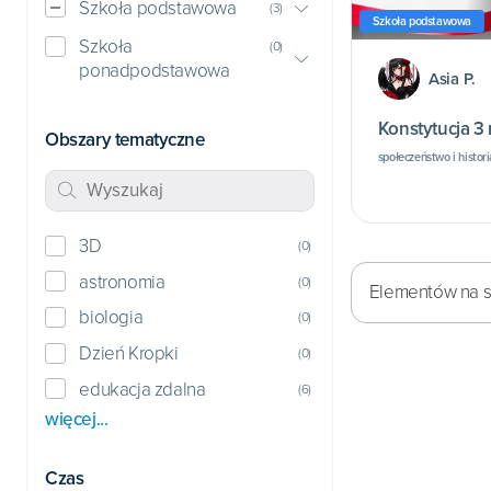
Szkoła podstawowa
(
3
)
Szkoła podstawowa
Szkoła
(
0
)
ponadpodstawowa
Asia P.
Konstytucja 3
Obszary tematyczne
społeczeństwo i histor
bibliotece
3D
(
0
)
astronomia
(
0
)
Elementów na st
biologia
(
0
)
Dzień Kropki
(
0
)
edukacja zdalna
(
6
)
więcej...
Czas