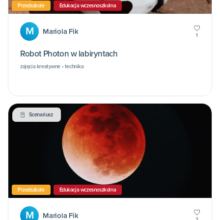
Przedszkole
Edukacja wczesnoszkolna
M
Mariola Fik
1
Robot Photon w labiryntach
zajęcia kreatywne • technika
Scenariusz
Przedszkole
Edukacja wczesnoszkolna
M
Mariola Fik
2