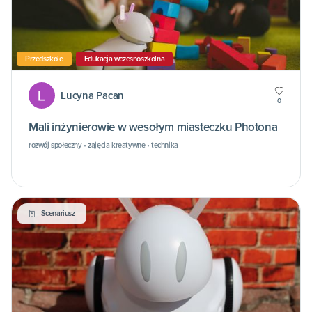
Przedszkole
Edukacja wczesnoszkolna
Lucyna Pacan
0
Mali inżynierowie w wesołym miasteczku Photona
rozwój społeczny • zajęcia kreatywne • technika
Scenariusz