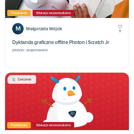
Przedszkole
Edukacja wczesnoszkolna
M
Małgorzata Wójcik
5
Dyktanda graficzne offline Photon i Scratch Jr
plastyka • programowanie
Ćwiczenie
Przedszkole
Edukacja wczesnoszkolna