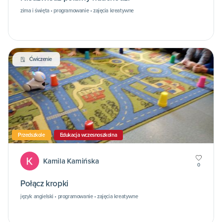
zima i święta • programowanie • zajęcia kreatywne
Ćwiczenie
Przedszkole
Edukacja wczesnoszkolna
Kamila Kamińska
0
Połącz kropki
język angielski • programowanie • zajęcia kreatywne