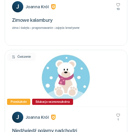
J
Joanna Król
10
Zimowe kalambury
zima i święta • programowanie • zajęcia kreatywne
Ćwiczenie
Przedszkole
Edukacja wczesnoszkolna
J
Joanna Król
1
Niedźwiedź polarny nadchodzi