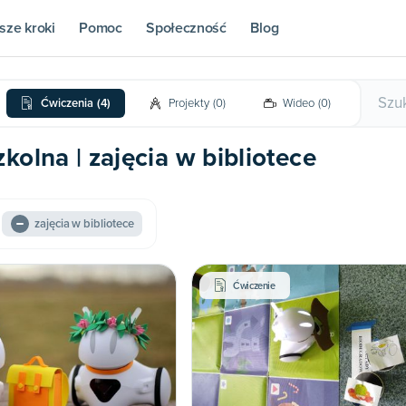
sze kroki
Pomoc
Społeczność
Blog
Ćwiczenia
(
4
)
Projekty
(
0
)
Wideo
(
0
)
olna | zajęcia w bibliotece
zajęcia w bibliotece
Ćwiczenie