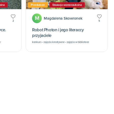
olna
Przedszkole
Edukacja wczesnoszkolna
M
Magdalena Skowronek
2
5
yce.
Robot Photon i jego literaccy
przyjaciele
e
konkurs • zajęcia kreatywne • zajęcia w bibliotece