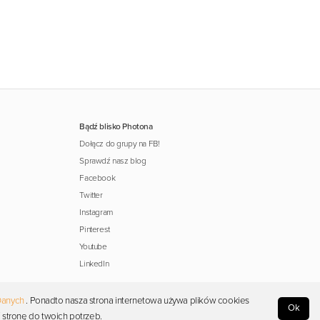
Bądź blisko Photona
Dołącz do grupy na FB!
Sprawdź nasz blog
Facebook
Twitter
Instagram
Pinterest
Youtube
LinkedIn
Danych
. Ponadto nasza strona internetowa używa plików cookies
Ok
 stronę do twoich potrzeb.