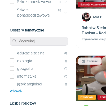
Szkoła podstawowa
(
1
)
Edukacja wczesnoszkol
Szkoła
(
0
)
ponadpodstawowa
Asia P.
Robot w Sied
Obszary tematyczne
Tuwima – Kodu
programowanie • zajęci
edukacja zdalna
(
8
)
ekologia
(
1
)
Ćwiczenie
geografia
(
2
)
informatyka
(
2
)
język angielski
(
1
)
więcej...
Przedszkole
Eduk
Liczba robotów