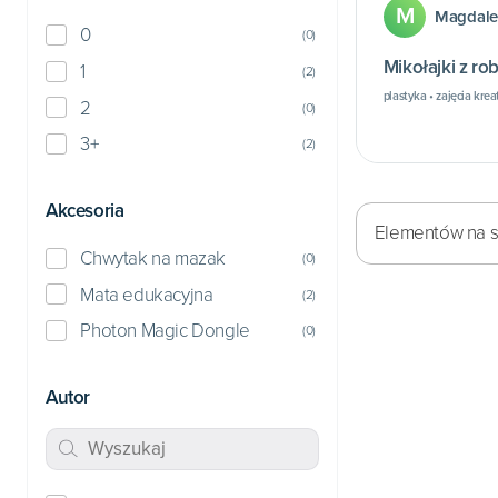
M
Magdale
0
(
0
)
Mikołajki z r
1
(
2
)
plastyka • zajęcia krea
2
(
0
)
3+
(
2
)
Akcesoria
Elementów na st
Chwytak na mazak
(
0
)
Mata edukacyjna
(
2
)
Photon Magic Dongle
(
0
)
Autor