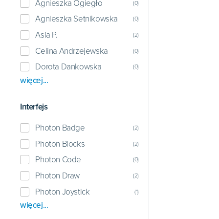
Agnieszka Ogiegło
(
0
)
Agnieszka Setnikowska
(
0
)
Asia P.
(
2
)
Celina Andrzejewska
(
0
)
Dorota Dankowska
(
0
)
więcej...
Interfejs
Photon Badge
(
2
)
Photon Blocks
(
2
)
Photon Code
(
0
)
Photon Draw
(
2
)
Photon Joystick
(
1
)
więcej...