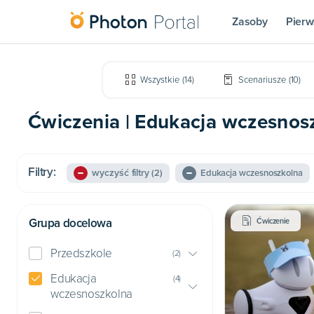
Zasoby
Pierw
Wszystkie
(
14
)
Scenariusze
(
10
)
Ćwiczenia | Edukacja wczesnoszk
Filtry:
wyczyść filtry
(2)
Edukacja wczesnoszkolna
Grupa docelowa
Ćwiczenie
Przedszkole
(
2
)
Edukacja
(
4
)
wczesnoszkolna