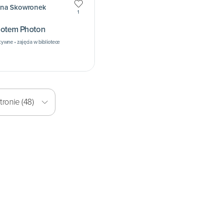
na Skowronek
1
obotem Photon
tywne • zajęcia w bibliotece
ronie (48)