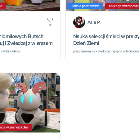
na
Szkoła podstawowa
Edukacja wczesnoszk
Asia P.
3
miomilowych Butach
Nauka selekcji śmieci w prakt
j i Zwiedzaj z wierszem
Dzień Ziemi
a w bibliotece
programowanie • ekologia • zajęcia w bibliotec
acja wczesnoszkolna