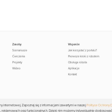
Zasoby
Wsparcie
Scenariusze
Jak korzystać z portalu?
Ćwiczenia
Pierwsze kroki z robotem
Projekty
Obsługa robota
Wideo
Aplikacje
Kontakt
y internetowej. Zapoznaj się z informacjami zawartymi w naszej
Polityce Ochrony 
Copyright © 2026 Photon. Wszelkie prawa zastrzeżone.
ych, reklamowych oraz funkcjonalnych. Dzięki nim możemy indywidualnie dostosować