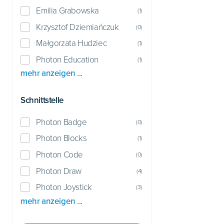
Emilia Grabowska
(
1
)
Krzysztof Dziemiańczuk
(
0
)
Małgorzata Hudziec
(
1
)
Photon Education
(
1
)
mehr anzeigen ...
Schnittstelle
Photon Badge
(
0
)
Photon Blocks
(
1
)
Photon Code
(
0
)
Photon Draw
(
4
)
Photon Joystick
(
3
)
mehr anzeigen ...