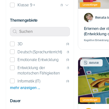
Klasse 9 +
Leseanfänger
(
1
)
Renata I
Themengebiete
Erlernen der 
(Entwicklung 
Kompetenz)
Kognitive Entwicklung
3D
Förderungsbedarf) • E
(
0
)
Fähigkeiten
Deutsch (Sprachunterricht)
(
1
)
Emotionale Entwicklung
(
0
)
Aktivität
Entwicklung der
(
1
)
motorischen Fähigkeiten
Informatik (IT)
(
0
)
mehr anzeigen ...
Dauer
Leseanfänger