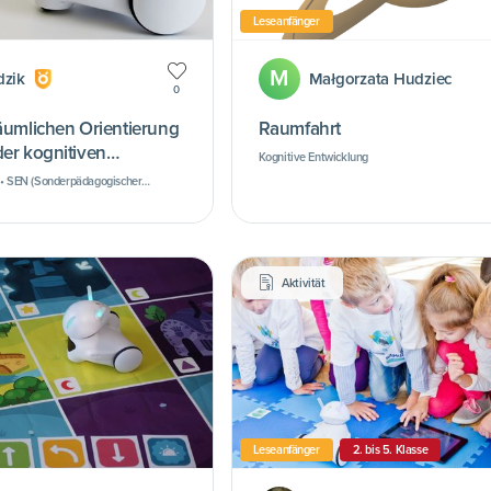
Leseanfänger
M
dzik
Małgorzata Hudziec
0
räumlichen Orientierung
Raumfahrt
der kognitiven
Kognitive Entwicklung
 • SEN (Sonderpädagogischer
ntwicklung der motorischen
Aktivität
Leseanfänger
2. bis 5. Klasse