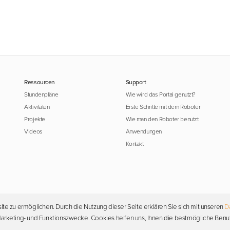
Ressourcen
Support
Stundenpläne
Wie wird das Portal genutzt?
Aktivitäten
Erste Schritte mit dem Roboter
Projekte
Wie man den Roboter benutzt
Videos
Anwendungen
Kontakt
ite zu ermöglichen. Durch die Nutzung dieser Seite erklären Sie sich mit unseren
D
Urheberrecht © 2026 Photon. Alle Rechte vorbehalten.
, Marketing- und Funktionszwecke. Cookies helfen uns, Ihnen die bestmögliche Benu