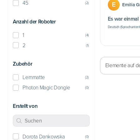
45
E
(
2
)
Emilia 
Es war einmal .
Anzahl der Roboter
Deutsch (Sprachunterri
1
(
4
)
2
(
1
)
Zubehör
Elemente auf de
Lernmatte
(
2
)
Photon Magic Dongle
(
0
)
Erstellt von
Dorota Dankowska
(
0
)