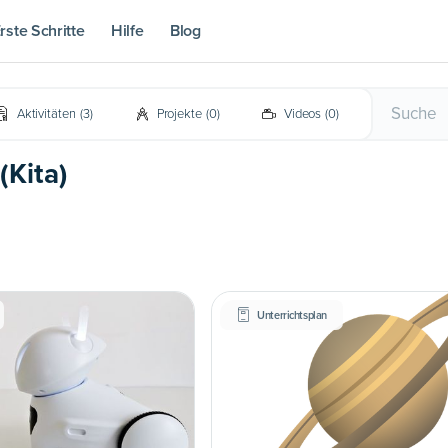
rste Schritte
Hilfe
Blog
Aktivitäten
(
3
)
Projekte
(
0
)
Videos
(
0
)
(Kita)
Unterrichtsplan