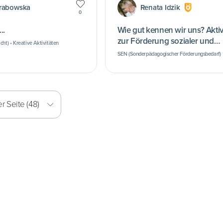
Grabowska
Renata Idzik
0
..
Wie gut kennen wir uns? Aktivitäten
zur Förderung sozialer und
cht) • Kreative Aktivitäten
emotionaler Kompetenzen
SEN (Sonderpädagogischer Förderungsbedarf)
r Seite (48)