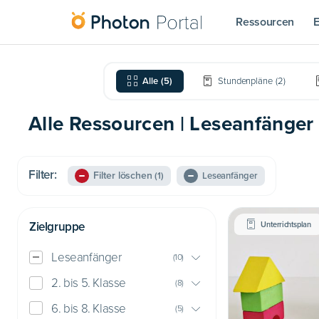
Ressourcen
E
Alle
(
5
)
Stundenpläne
(
2
)
Alle Ressourcen | Leseanfänger 
Filter:
Filter löschen
(1)
Leseanfänger
Zielgruppe
Unterrichtsplan
Leseanfänger
(
10
)
2. bis 5. Klasse
(
8
)
6. bis 8. Klasse
(
5
)