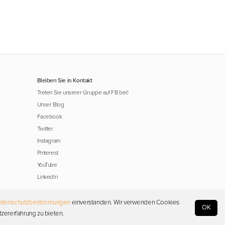
Bleiben Sie in Kontakt
Treten Sie unserer Gruppe auf FB bei!
Unser Blog
Facebook
Twitter
Instagram
Pinterest
YouTube
LinkedIn
atenschutzbestimmungen
einverstanden. Wir verwenden Cookies
OK
tzererfahrung zu bieten.