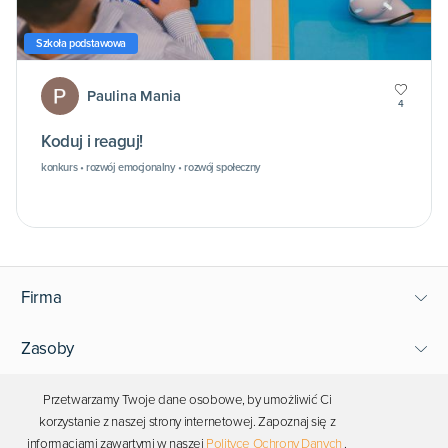
Szkoła podstawowa
Paulina Mania
4
Koduj i reaguj!
konkurs • rozwój emocjonalny • rozwój społeczny
Firma
Zasoby
Wsparcie
Przetwarzamy Twoje dane osobowe, by umożliwić Ci
korzystanie z naszej strony internetowej. Zapoznaj się z
informacjami zawartymi w naszej
Polityce Ochrony Danych
.