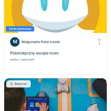
Szkoła podstawowa
M
Małgorzata Pater-Łosek
3
Polonistyczny escape room
konkurs • język polski
Scenariusz