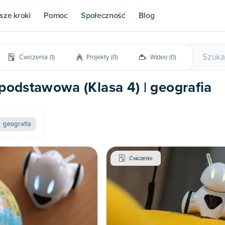
sze kroki
Pomoc
Społeczność
Blog
Ćwiczenia
(
1
)
Projekty
(
0
)
Wideo
(
0
)
 podstawowa (Klasa 4) | geografia
geografia
Ćwiczenie