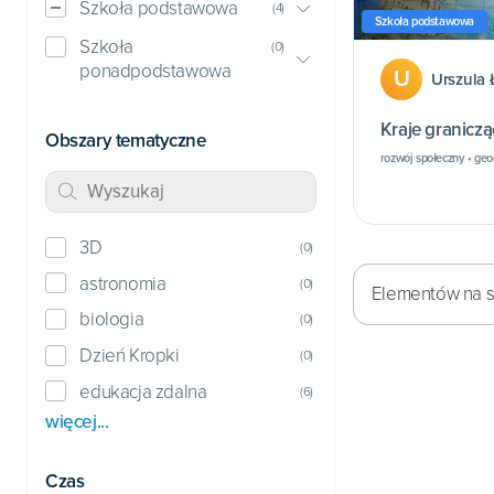
Szkoła podstawowa
(
4
)
Szkoła podstawowa
Szkoła
(
0
)
ponadpodstawowa
U
Urszula 
Kraje graniczą
Obszary tematyczne
rozwój społeczny • geo
3D
(
0
)
astronomia
(
0
)
Elementów na st
biologia
(
0
)
Dzień Kropki
(
0
)
edukacja zdalna
(
6
)
więcej...
Czas