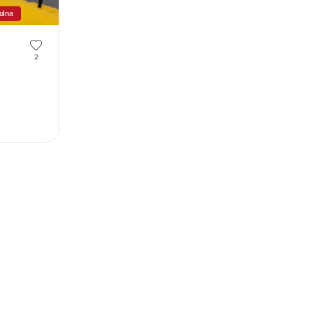
olna
2