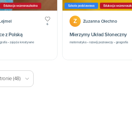
Edukacja wczesnoszkolna
Szkoła podstawowa
Edukacja wczesnoszk
Z
Łejmel
Zuzanna Olechno
6
ce z Polską
Mierzymy Układ Słoneczny
grafia • zajęcia kreatywne
matematyka • rozwój poznawczy • geografia
ronie (48)