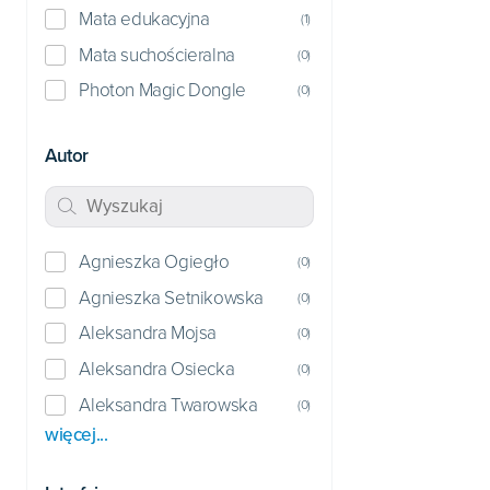
Mata edukacyjna
(
1
)
Mata suchościeralna
(
0
)
Photon Magic Dongle
(
0
)
Autor
Agnieszka Ogiegło
(
0
)
Agnieszka Setnikowska
(
0
)
Aleksandra Mojsa
(
0
)
Aleksandra Osiecka
(
0
)
Aleksandra Twarowska
(
0
)
więcej...