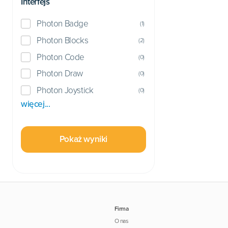
Interfejs
Photon Badge
(
1
)
Photon Blocks
(
2
)
Photon Code
(
0
)
Photon Draw
(
0
)
Photon Joystick
(
0
)
więcej...
Pokaż wyniki
Firma
O nas