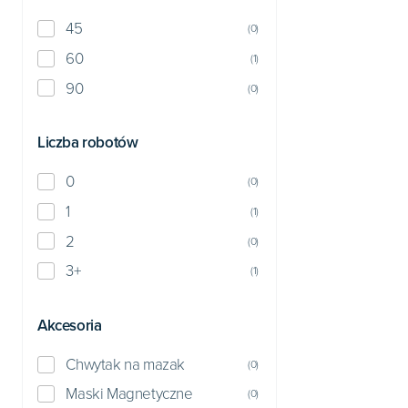
45
(
0
)
60
(
1
)
90
(
0
)
Liczba robotów
0
(
0
)
1
(
1
)
2
(
0
)
3+
(
1
)
Akcesoria
Chwytak na mazak
(
0
)
Maski Magnetyczne
(
0
)