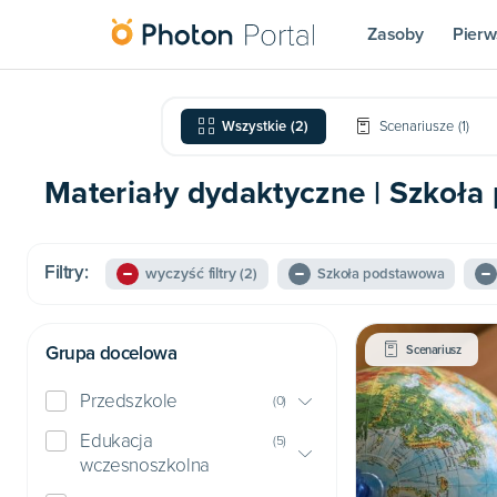
Zasoby
Pierw
Wszystkie
(
2
)
Scenariusze
(
1
)
Materiały dydaktyczne | Szkoła
Filtry:
wyczyść filtry
(2)
Szkoła podstawowa
Grupa docelowa
Scenariusz
Przedszkole
(
0
)
Edukacja
(
5
)
wczesnoszkolna