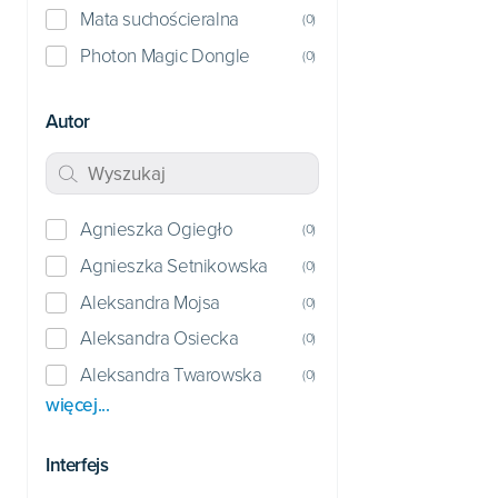
Mata suchościeralna
(
0
)
Photon Magic Dongle
(
0
)
Autor
Agnieszka Ogiegło
(
0
)
Agnieszka Setnikowska
(
0
)
Aleksandra Mojsa
(
0
)
Aleksandra Osiecka
(
0
)
Aleksandra Twarowska
(
0
)
więcej...
Interfejs