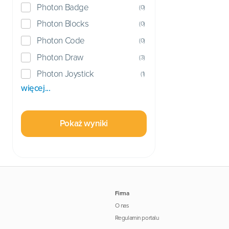
Photon Badge
(
0
)
Photon Blocks
(
0
)
Photon Code
(
0
)
Photon Draw
(
3
)
Photon Joystick
(
1
)
więcej...
Pokaż wyniki
Firma
O nas
Regulamin portalu