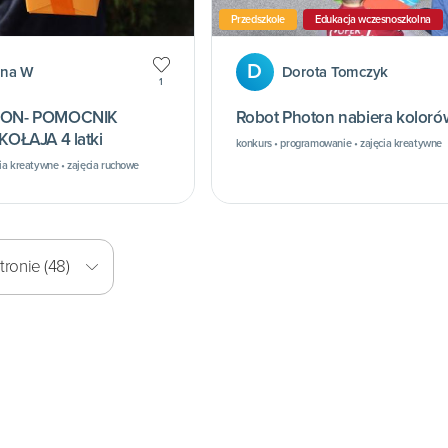
Przedszkole
Edukacja wczesnoszkolna
D
ena W
Dorota Tomczyk
1
ON- POMOCNIK
Robot Photon nabiera koloró
OŁAJA 4 latki
konkurs • programowanie • zajęcia kreatywne
ia kreatywne • zajęcia ruchowe
ronie (48)