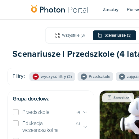
Zasoby
Pierw
Wszystkie
(
3
)
Scenariusze
(
3
)
Scenariusze | Przedszkole (4 lat
Filtry:
wyczyść filtry
(2)
Przedszkole
zajęci
Grupa docelowa
Scenariusz
Przedszkole
(
4
)
Edukacja
(
5
)
wczesnoszkolna