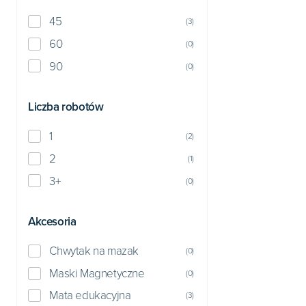
45
(
3
)
60
(
0
)
90
(
0
)
Liczba robotów
1
(
2
)
2
(
1
)
3+
(
0
)
Akcesoria
Chwytak na mazak
(
0
)
Maski Magnetyczne
(
0
)
Mata edukacyjna
(
3
)