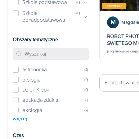
Szkoła podstawowa
(
0
)
Przedszkole
Szkoła
(
0
)
ponadpodstawowa
M
Magdal
ROBOT PHOT
Obszary tematyczne
ŚWIĘTEGO MIK
programowanie • zajęc
astronomia
(
2
)
biologia
(
0
)
Elementów na st
Dzień Kropki
(
0
)
edukacja zdalna
(
1
)
ekologia
(
2
)
więcej...
Czas