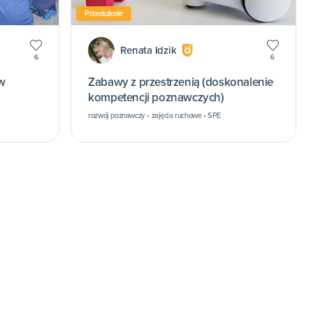
Przedszkole
Renata Idzik
6
6
w
Zabawy z przestrzenią (doskonalenie
kompetencji poznawczych)
rozwój poznawczy • zajęcia ruchowe • SPE