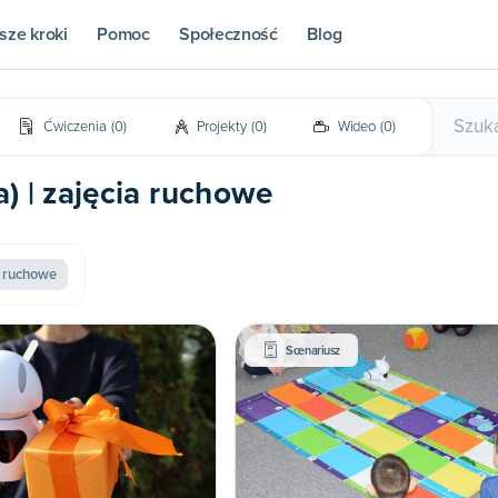
sze kroki
Pomoc
Społeczność
Blog
Ćwiczenia
(
0
)
Projekty
(
0
)
Wideo
(
0
)
a) | zajęcia ruchowe
a ruchowe
Scenariusz