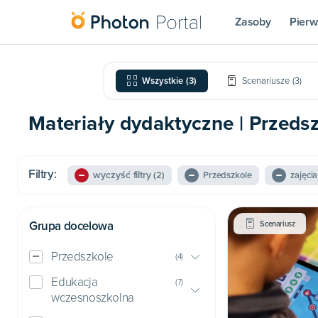
Zasoby
Pierw
Wszystkie
(
3
)
Scenariusze
(
3
)
Materiały dydaktyczne | Przedszk
Filtry:
wyczyść filtry
(2)
Przedszkole
zajęci
Grupa docelowa
Scenariusz
Przedszkole
(
4
)
Edukacja
(
7
)
wczesnoszkolna