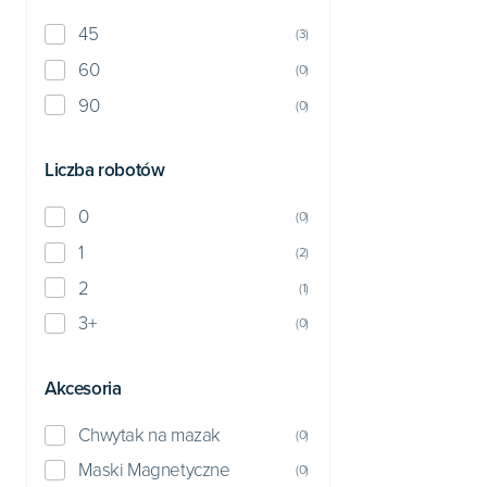
45
(
3
)
60
(
0
)
90
(
0
)
Liczba robotów
0
(
0
)
1
(
2
)
2
(
1
)
3+
(
0
)
Akcesoria
Chwytak na mazak
(
0
)
Maski Magnetyczne
(
0
)