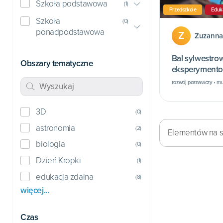
Szkoła podstawowa
(
1
)
Przedszkole
Eduk
Szkoła
(
0
)
ponadpodstawowa
Z
Zuzanna
Bal sylwestrow
Obszary tematyczne
eksperymento
rozwój poznawczy • mu
3D
(
0
)
astronomia
(
2
)
Elementów na st
biologia
(
0
)
Dzień Kropki
(
1
)
edukacja zdalna
(
8
)
więcej...
Czas