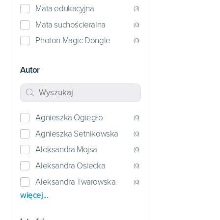
Mata edukacyjna
(
3
)
Mata suchościeralna
(
0
)
Photon Magic Dongle
(
0
)
Autor
Agnieszka Ogiegło
(
0
)
Agnieszka Setnikowska
(
0
)
Aleksandra Mojsa
(
0
)
Aleksandra Osiecka
(
0
)
Aleksandra Twarowska
(
0
)
więcej...