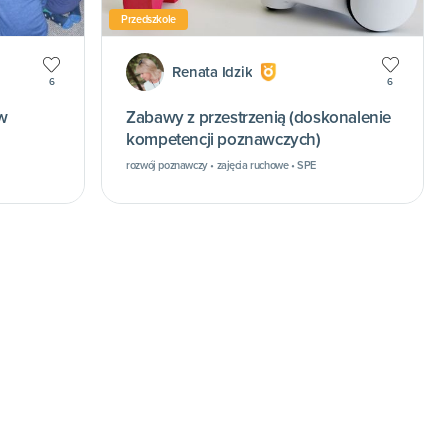
Przedszkole
Renata Idzik
6
6
w
Zabawy z przestrzenią (doskonalenie
kompetencji poznawczych)
rozwój poznawczy • zajęcia ruchowe • SPE