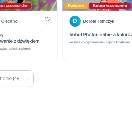
acja wczesnoszkolna
Przedszkole
Edukacja wczesnoszkolna
D
 Olechno
Dorota Tomczyk
0
y -
Robot Photon nabiera koloró
wanie z dźwiękiem
konkurs • programowanie • zajęcia kreatywne
zyka • zajęcia ruchowe
ronie (48)