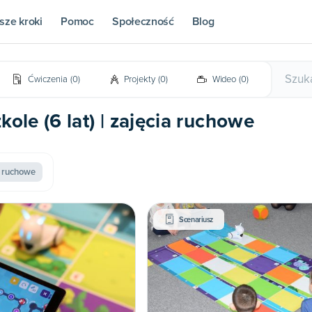
sze kroki
Pomoc
Społeczność
Blog
Ćwiczenia
(
0
)
Projekty
(
0
)
Wideo
(
0
)
ole (6 lat) | zajęcia ruchowe
a ruchowe
Scenariusz