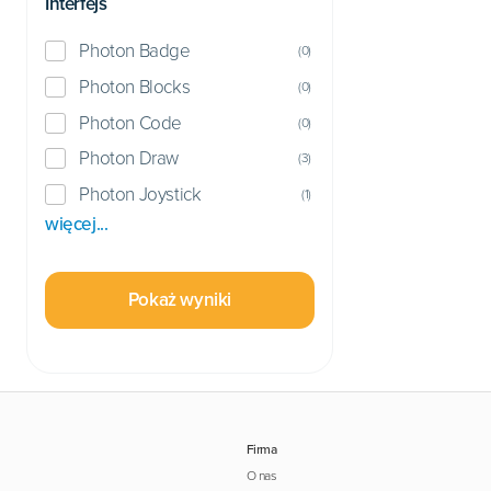
Interfejs
Photon Badge
(
0
)
Photon Blocks
(
0
)
Photon Code
(
0
)
Photon Draw
(
3
)
Photon Joystick
(
1
)
więcej...
Pokaż wyniki
Firma
O nas