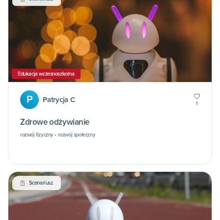
Edukacja wczesnoszkolna
P
Patrycja C
1
Zdrowe odżywianie
rozwój fizyczny • rozwój społeczny
Scenariusz