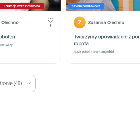
Edukacja wczesnoszkolna
Szkoła podstawowa
Z
 Olechno
Zuzanna Olechno
8
robotem
Tworzymy opowiadanie z po
robota
poznawczy
język polski • język angielski
ronie (48)