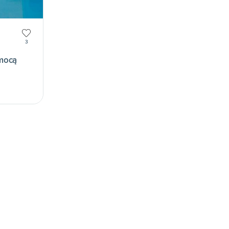
3
mocą