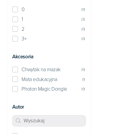
0
(
0
)
1
(
2
)
2
(
0
)
3+
(
0
)
Akcesoria
Chwytak na mazak
(
0
)
Mata edukacyjna
(
1
)
Photon Magic Dongle
(
0
)
Autor