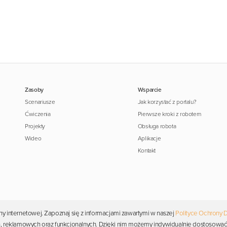
Zasoby
Wsparcie
Scenariusze
Jak korzystać z portalu?
Ćwiczenia
Pierwsze kroki z robotem
Projekty
Obsługa robota
Wideo
Aplikacje
Kontakt
y internetowej. Zapoznaj się z informacjami zawartymi w naszej
Polityce Ochrony 
Copyright © 2026 Photon. Wszelkie prawa zastrzeżone.
ych, reklamowych oraz funkcjonalnych. Dzięki nim możemy indywidualnie dostosować