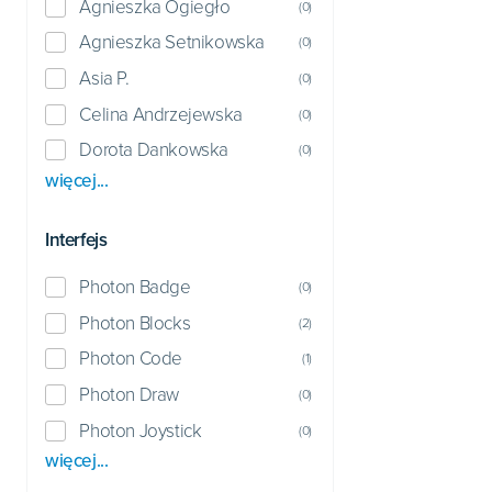
Agnieszka Ogiegło
(
0
)
Agnieszka Setnikowska
(
0
)
Asia P.
(
0
)
Celina Andrzejewska
(
0
)
Dorota Dankowska
(
0
)
więcej...
Interfejs
Photon Badge
(
0
)
Photon Blocks
(
2
)
Photon Code
(
1
)
Photon Draw
(
0
)
Photon Joystick
(
0
)
więcej...