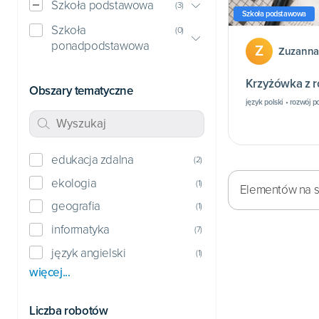
Szkoła podstawowa
(
3
)
Szkoła podstawowa
Szkoła
(
0
)
ponadpodstawowa
Z
Zuzanna
Krzyżówka z 
Obszary tematyczne
język polski • rozwój 
edukacja zdalna
(
2
)
ekologia
(
1
)
Elementów na st
geografia
(
1
)
informatyka
(
7
)
język angielski
(
1
)
więcej...
Liczba robotów