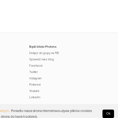
Bądź blisko Photona
Dołącz do grupy na FB!
Sprawdź nasz blog
Facebook
Twitter
Instagram
Pinterest
Youtube
LinkedIn
Danych
. Ponadto nasza strona internetowa używa plików cookies
Ok
 stronę do twoich potrzeb.