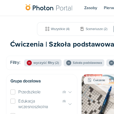
Zasoby
Pierw
Wszystkie
(
4
)
Scenariusze
(
2
)
Ćwiczenia | Szkoła podstawowa (
Filtry:
wyczyść filtry
(2)
Szkoła podstawowa
Grupa docelowa
Ćwiczenie
Przedszkole
(
0
)
Edukacja
(
6
)
wczesnoszkolna